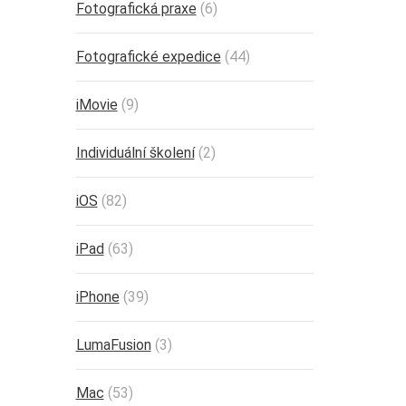
Fotografická praxe
(6)
Fotografické expedice
(44)
iMovie
(9)
Individuální školení
(2)
iOS
(82)
iPad
(63)
iPhone
(39)
LumaFusion
(3)
Mac
(53)