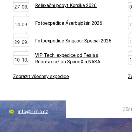
Relaxační pobyt Korsika 2026
27. 08.
0
Fotoexpedice Ázerbajdžán 2026
14. 09.
2
u
Fotoexpedice Singapur Special 2026
29. 09.
1
VIP Tech. expedice od Tesla a
10. 10.
1
Robotaxi až po SpaceX a NASA
Zobrazit všechny expedice
Z
Zůst
info@ilumio.cz