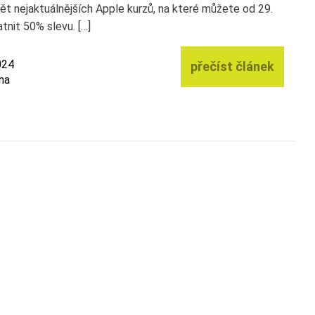
pět nejaktuálnějších Apple kurzů, na které můžete od 29.
tnit 50% slevu. […]
024
přečíst článek
na