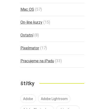
Mac OS
(57)
On-line kurzy
(15)
Ostatní
(8)
Pixelmator
(17)
Pracujeme na iPadu
(33)
štítky
Adobe
Adobe Lightroom