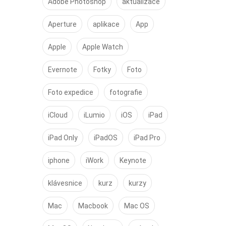
Adobe Photoshop
aktualizace
Aperture
aplikace
App
Apple
Apple Watch
Evernote
Fotky
Foto
Foto expedice
fotografie
iCloud
iLumio
iOS
iPad
iPad Only
iPadOS
iPad Pro
iphone
iWork
Keynote
klávesnice
kurz
kurzy
Mac
Macbook
Mac OS