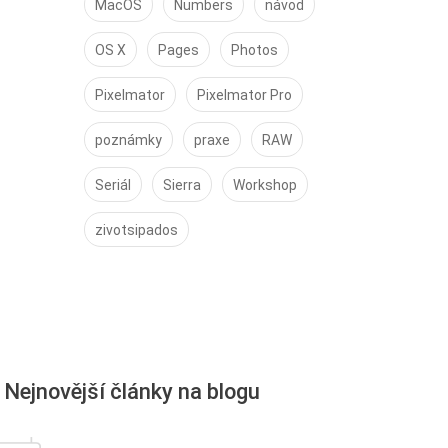
MacOS
Numbers
návod
OS X
Pages
Photos
Pixelmator
Pixelmator Pro
poznámky
praxe
RAW
Seriál
Sierra
Workshop
zivotsipados
Nejnovější články na blogu