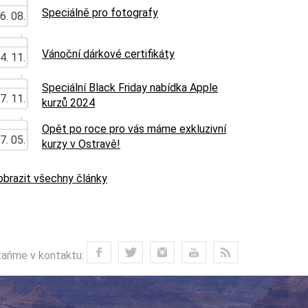
Speciálně pro fotografy
6. 08.
Vánoční dárkové certifikáty
4. 11.
Speciální Black Friday nabídka Apple
7. 11.
kurzů 2024
Opět po roce pro vás máme exkluzivní
7. 05.
kurzy v Ostravě!
obrazit všechny články
aňme v kontaktu: