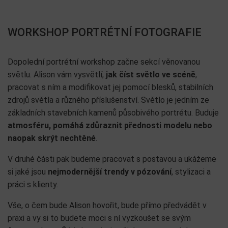
WORKSHOP PORTRÉTNÍ FOTOGRAFIE
Dopolední portrétní workshop začne sekcí věnovanou
světlu. Alison vám vysvětlí,
jak číst světlo ve scéně
,
pracovat s ním a modifikovat jej pomocí blesků, stabilních
zdrojů světla a různého příslušenství. Světlo je jedním ze
základních stavebních kamenů působivého portrétu. Buduje
atmosféru, pomáhá zdůraznit přednosti modelu nebo
naopak skrýt nechtěné
.
V druhé části pak budeme pracovat s postavou a ukážeme
si jaké jsou
nejmodernější trendy v pózování
, stylizaci a
práci s klienty.
Vše, o čem bude Alison hovořit, bude přímo předvádět v
praxi a vy si to budete moci s ní vyzkoušet se svým