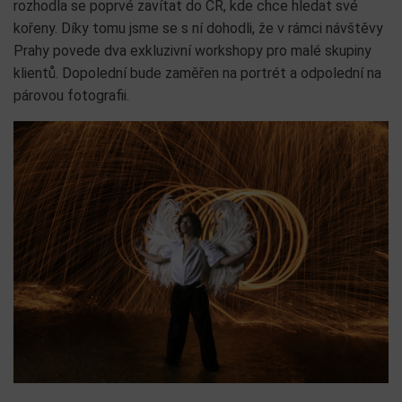
rozhodla se poprvé zavítat do ČR, kde chce hledat své
kořeny. Díky tomu jsme se s ní dohodli, že v rámci návštěvy
Prahy povede dva exkluzivní workshopy pro malé skupiny
klientů. Dopolední bude zaměřen na portrét a odpolední na
párovou fotografii.