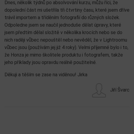
Dnes, několik týdnů po absolvování kurzu, můžu říci, že
dopolední část mi ušetřila tři čtvrtiny času, které jsem dříve
trávil importem a tříděním fotografií do různých složek.
Odpoledne jsem se naučil jednoduše dělat úpravy, které
jsem předtím dělal složitě v několika krocích nebo se do
nich raději vůbec nepouštěl nebo nevěděl, že v Lightroomu
vůbec jsou (používám jej již 4 roky). Velmi příjemné bylo i to,
že Honza je mimo školitele produktu i fotografem, takže
jeho příklady jsou opravdu reálně použitelné.
Děkuji a těším se zase na viděnou! Jirka
Jiří Švarc