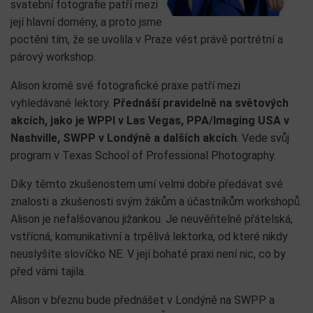
svatební fotografie patří mezi
její hlavní domény, a proto jsme
poctěni tím, že se uvolila v Praze vést právě portrétní a
párový workshop.
Alison kromě své fotografické praxe patří mezi
vyhledávané lektory.
Přednáší pravidelně na světových
akcích, jako je WPPI v Las Vegas, PPA/Imaging USA v
Nashville, SWPP v Londýně a dalších akcích
. Vede svůj
program v Texas School of Professional Photography.
Díky těmto zkušenostem umí velmi dobře předávat své
znalosti a zkušenosti svým žákům a účastníkům workshopů.
Alison je nefalšovanou jižankou. Je neuvěřitelně přátelská,
vstřícná, komunikativní a trpělivá lektorka, od které nikdy
neuslyšíte slovíčko NE. V její bohaté praxi není nic, co by
před vámi tajila.
Alison v březnu bude přednášet v Londýně na SWPP a