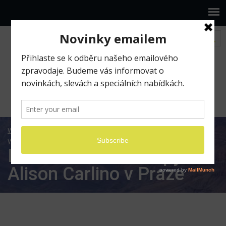
www.ilumio.cz
Apple a foto workshopy
Exkluzivní
workshopy s Alison Carlino v Praze
Exkluzivní workshopy s
Alison Carlino v Praze