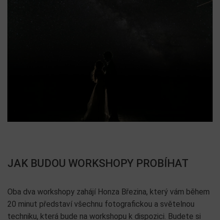
JAK BUDOU WORKSHOPY PROBÍHAT
Oba dva workshopy zahájí Honza Březina, který vám během
20 minut představí všechnu fotografickou a světelnou
techniku, která bude na workshopu k dispozici. Budete si