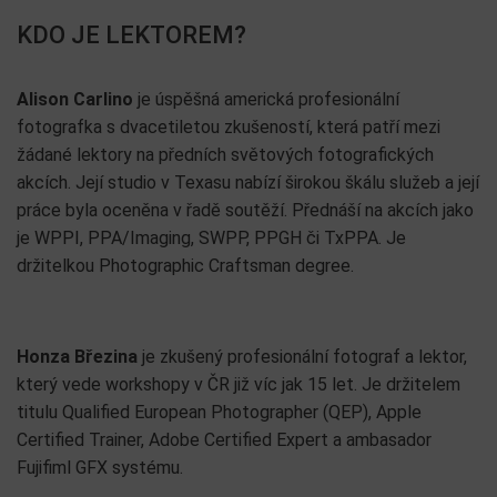
KDO JE LEKTOREM?
Alison Carlino
je úspěšná americká profesionální
fotografka s dvacetiletou zkušeností, která patří mezi
žádané lektory na předních světových fotografických
akcích. Její studio v Texasu nabízí širokou škálu služeb a její
práce byla oceněna v řadě soutěží. Přednáší na akcích jako
je WPPI, PPA/Imaging, SWPP, PPGH či TxPPA. Je
držitelkou Photographic Craftsman degree.
Honza Březina
je zkušený profesionální fotograf a lektor,
který vede workshopy v ČR již víc jak 15 let. Je držitelem
titulu Qualified European Photographer (QEP), Apple
Certified Trainer, Adobe Certified Expert a ambasador
Fujifiml GFX systému.