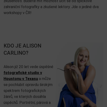
zkušenosti. Budete mít možnost učit se od špičkové
zahraniční fotografky a zkušené lektory. Jde o jediné dva
workshopy v ČR!
KDO JE ALISON
CARLINO?
Alison již 20 let vede úspěšné
fotografické studio v
Houstonu v Texasu
a může
se pochlubit opravdu širokým
spektrem fotografických
žánrů, ve kterých dosáhla
úspěchů. Portrétní, párová a