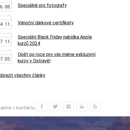
Speciálně pro fotografy
6. 08.
Vánoční dárkové certifikáty
4. 11.
Speciální Black Friday nabídka Apple
7. 11.
kurzů 2024
Opět po roce pro vás máme exkluzivní
7. 05.
kurzy v Ostravě!
obrazit všechny články
aňme v kontaktu: