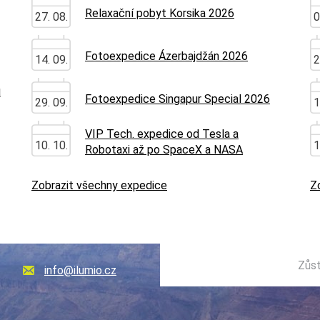
Relaxační pobyt Korsika 2026
27. 08.
0
Fotoexpedice Ázerbajdžán 2026
14. 09.
2
u
Fotoexpedice Singapur Special 2026
29. 09.
1
VIP Tech. expedice od Tesla a
10. 10.
1
Robotaxi až po SpaceX a NASA
Zobrazit všechny expedice
Z
Zůst
info@ilumio.cz