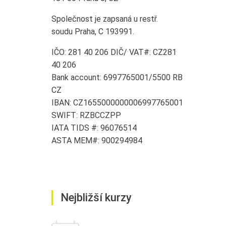
Společnost je zapsaná u restř.
soudu Praha, C 193991.
IČO: 281 40 206 DIČ/ VAT#: CZ281
40 206
Bank account: 6997765001/5500 RB
CZ
IBAN: CZ1655000000006997765001
SWIFT: RZBCCZPP
IATA TIDS #: 96076514
ASTA MEM#: 900294984
Nejbližší kurzy