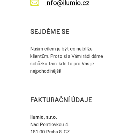
info@ilumio.cz
SEJDĚME SE
Našim cílem je být co nejblíže
klientům. Proto si s Vámi rádi dáme
schůzku tam, kde to pro Vás je
nejpohodlnější!
FAKTURAČNÍ ÚDAJE
Ilumio, s.r.o.
Nad Pentlovkou 4,
181 00 Praha 8, CZ