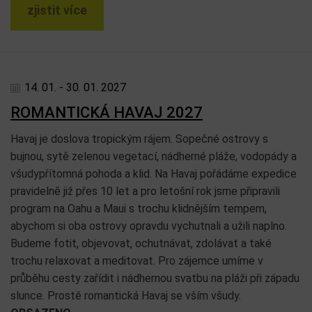
zjistit více
14. 01. - 30. 01. 2027
ROMANTICKÁ HAVAJ 2027
Havaj je doslova tropickým rájem. Sopečné ostrovy s
bujnou, sytě zelenou vegetací, nádherné pláže, vodopády a
všudypřítomná pohoda a klid. Na Havaj pořádáme expedice
pravidelně již přes 10 let a pro letošní rok jsme připravili
program na Oahu a Maui s trochu klidnějším tempem,
abychom si oba ostrovy opravdu vychutnali a užili naplno.
Budeme fotit, objevovat, ochutnávat, zdolávat a také
trochu relaxovat a meditovat. Pro zájemce umíme v
průběhu cesty zařídit i nádhernou svatbu na pláži při západu
slunce. Prostě romantická Havaj se vším všudy.