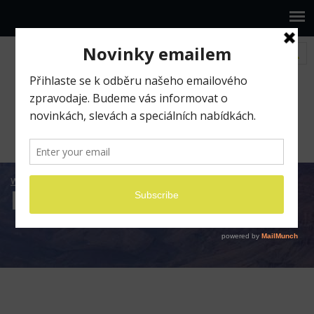
www.ilumio.cz
Fotografické expedice
Fotografické expedice