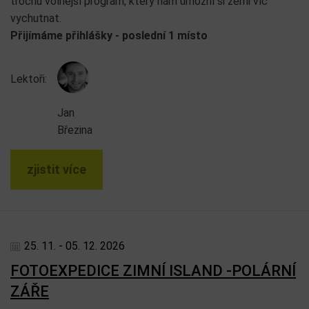
trochu volnější program, který nám umožní si zemi víc
vychutnat.
Přijímáme přihlášky - poslední 1 místo
Lektoři:
Jan
Březina
zjistit více
25. 11. - 05. 12. 2026
FOTOEXPEDICE ZIMNÍ ISLAND -POLÁRNÍ
ZÁŘE