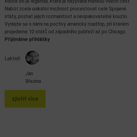
Route 66 je legenda, která je nazývána matkou všech cest.
Nabízí zcela unikátní možnost procestovat celé Spojené
státy, poznat jejich rozmanitost a neopakovatelné kouzlo.
Vydejte se s námi na poctivý americký roadtrip, při kterém
projedeme 10 států od západního pobřeží až po Chicago.
Přijímáme přihlášky
Lektoři:
Jan
Březina
zjistit více