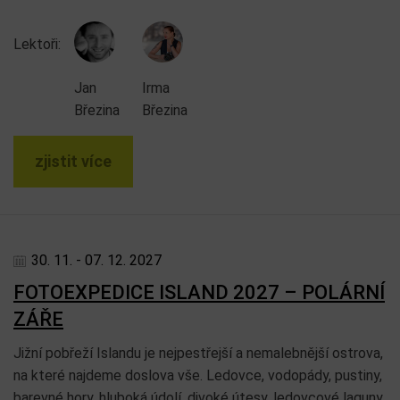
Lektoři:
Jan
Irma
Březina
Březina
zjistit více
30. 11. - 07. 12. 2027
FOTOEXPEDICE ISLAND 2027 – POLÁRNÍ
ZÁŘE
Jižní pobřeží Islandu je nejpestřejší a nemalebnější ostrova,
na které najdeme doslova vše. Ledovce, vodopády, pustiny,
barevné hory, hluboká údolí, divoké útesy, ledovcové laguny