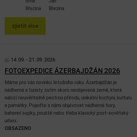
Irma
Jan
Březina
Březina
zjistit více
14. 09. - 21. 09. 2026
FOTOEXPEDICE ÁZERBAJDŽÁN 2026
Máme pro vás novinku letošního roku. Ázerbajdžán je
nádherná a turisty zatím skoro neobjevená země, která
nabízí neuvěřitelně pestrou přírodu, unikátní kuchyni, kulturu
a památky. Pojeďte s námi objevovat nádherné hory,
bahenní sopky, pouště nebo třeba klasický post-sovětský
urbex.
OBSAZENO