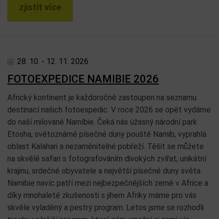
zjistit více
28. 10. - 12. 11. 2026
FOTOEXPEDICE NAMIBIE 2026
Africký kontinent je každoročně zastoupen na seznamu
destinací našich fotoexpedic. V roce 2026 se opět vydáme
do naší milované Namíbie. Čeká nás úžasný národní park
Etosha, světoznámé písečné duny pouště Namib, vyprahlá
oblast Kalahari a nezaměnitelné pobřeží. Těšit se můžete
na skvělé safari s fotografováním divokých zvířat, unikátní
krajinu, srdečné obyvatele a největší písečné duny světa.
Namibie navíc patří mezi nejbezpečnějších země v Africe a
díky mnohaleté zkušenosti s jihem Afriky máme pro vás
skvěle vyladěný a pestrý program. Letos jsme se rozhodli