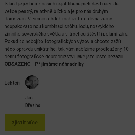
Island je jednou z našich nejoblíbenějších destinací. Je
velice pestrý, relativně blízko a je pro nás druhým
domovem. V zimním období nabízí tato drsná země
neopakovatelnou kombinaci sněhu, ledu, nezvyklého
zimního severského světla a s trochou štěstí i polární záře.
Pokud se nebojíte fotografických výzev a chcete zažít
něco opravdu unikátního, tak vám nabízíme prodloužený 10
denní fotografické dobrodružství, jaké jste ještě nezažili.
OBSAZENO - Přijímáme náhradníky
Lektoři:
Jan
Březina
zjistit více