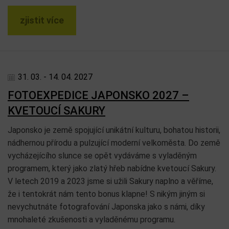
zjistit více
31. 03. - 14. 04. 2027
FOTOEXPEDICE JAPONSKO 2027 –
KVETOUCÍ SAKURY
Japonsko je země spojující unikátní kulturu, bohatou historii,
nádhernou přírodu a pulzující moderní velkoměsta. Do země
vycházejícího slunce se opět vydáváme s vyladěným
programem, který jako zlatý hřeb nabídne kvetoucí Sakury.
V letech 2019 a 2023 jsme si užili Sakury naplno a věříme,
že i tentokrát nám tento bonus klapne! S nikým jiným si
nevychutnáte fotografování Japonska jako s námi, díky
mnohaleté zkušenosti a vyladěnému programu.