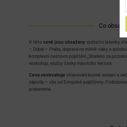
Co obsahu
V této
ceně jsou obsaženy
zpáteční letenky vče
– Dubai – Praha, doprava na místě vlaky a autobus
komplexní cestovní pojištění „Sbaleno za poznán
workshop, služby česky mluvícího lektora.
Cena neobsahuje
stravování kromě snídaní a več
zájezdu – vše od Evropské pojišťovny. Podrobnost
probereme.