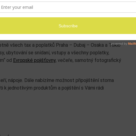
je základní cena
tně všech tax a poplatků Praha – Dubaj – Osaka a Tokio
y, ubytování se snídaní, vstupy a všechny poplatky,
ím“ od
Evropské pojišťovny
, večeře, samotný fotografický
eří, nápoje. Dále nabízíme možnost připojištění storna
i k jednotlivým produktům a pojištění s Vámi rádi