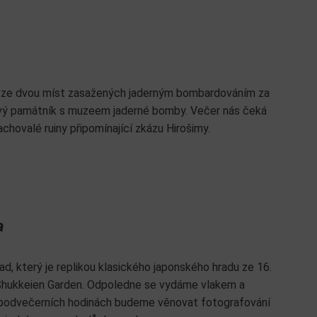
m ze dvou míst zasažených jaderným bombardováním za
ový památník s muzeem jaderné bomby. Večer nás čeká
hovalé ruiny připomínající zkázu Hirošimy.
a
d, který je replikou klasického japonského hradu ze 16.
 Shukkeien Garden. Odpoledne se vydáme vlakem a
v podvečerních hodinách budeme věnovat fotografování