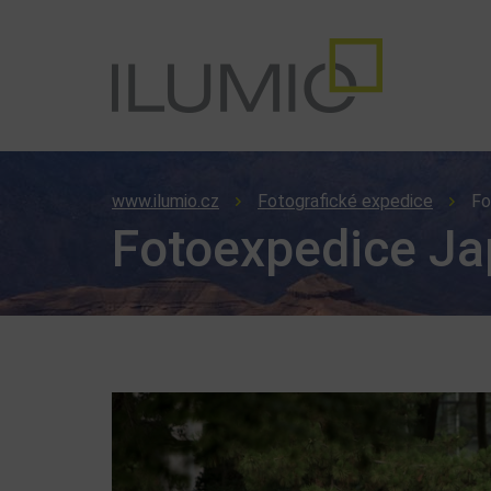
www.ilumio.cz
Fotografické expedice
Fo
Fotoexpedice J