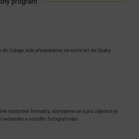
bný program
do Dubaje, kde přesedneme na noční let do Osaky.
íme nezbytné formality, ubytujeme se a pro zájemce je
 večerního a nočního fotografování.