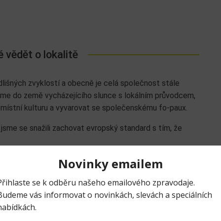
é vědět o lokalitě
lišných zvyklostí a obecně je celá společnost stále
váme do země vycházejícího slunce s lokálním průvodcem,
ístní kulturu a vyvarovat se společenskému fo-paux.
 jsme se snažili zachovat evropský standard s tím, že
eré budete potřebovat adaptér. Očekáváme příjemné jarní
adičně problémy s výběrem pomocí evropských platebních
émová. Země je velice bezpečná a zdravotní péče je na