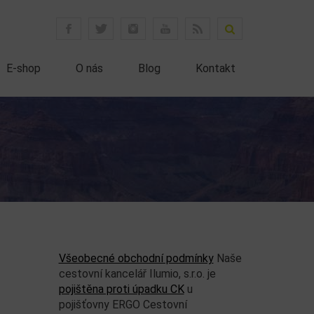
E-shop
O nás
Blog
Kontakt
Všeobecné obchodní podmínky
Naše
cestovní kancelář Ilumio, s.r.o. je
pojištěna proti úpadku CK
u
pojišťovny ERGO Cestovní