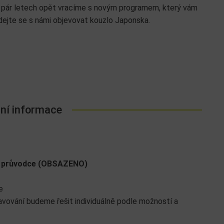
 pár letech opět vracíme s novým programem, který vám
ydejte se s námi objevovat kouzlo Japonska.
ní informace
lní průvodce (OBSAZENO)
e
ravování budeme řešit individuálně podle možností a