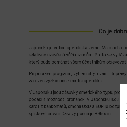
Co je dobr
Japonsko je velice specifická země. Má mnoho od
relativně uzavřená vůči cizincům. Proto se vydá
který bude pomáhat všem účastníkům objevovat m
Při přípravě programu, výběru ubytování i dopravy
zároveň vyzkoušíme místní specifika.
V Japonsku jsou zásuvky amerického typu, pro kt
počasí s možností přeháněk. V Japonsku jsou tr
karet z bankomatů, směna USD a EUR je bezprobl
špičkové úrovni. Časový posun je +8hodin.