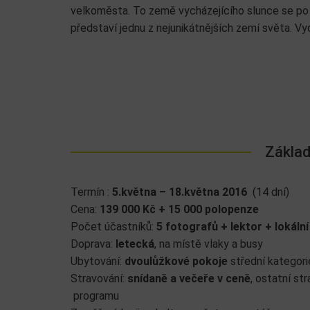
velkoměsta. To země vycházejícího slunce se po
představí jednu z nejunikátnějších zemí světa. V
Základ
Termín :
5.května – 18.května 2016
(14 dní)
Cena:
139 000 Kč + 15 000 polopenze
Počet účastníků:
5 fotografů + lektor + loká
Doprava:
letecká
, na místě vlaky a busy
Ubytování:
dvoulůžkové pokoje
střední kategori
Stravování:
snídaně a večeře v ceně
, ostatní st
programu