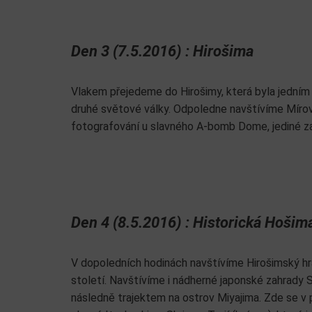
Den 3 (7.5.2016) : Hirošima
Vlakem přejedeme do Hirošimy, která byla jední
druhé světové války. Odpoledne navštívíme Mír
fotografování u slavného A-bomb Dome, jediné zac
Den 4 (8.5.2016) : Historická Hošim
V dopoledních hodinách navštívíme Hirošimský hra
století. Navštívíme i nádherné japonské zahrady
následně trajektem na ostrov Miyajima. Zde se 