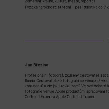
Zaměření: krajina, kultura, města, reportáž
Fyzická náročnost:
střední
– pěší turistika do 7 
Jan Březina
Profesionální fotograf, zkušený cestovatel, zapál
Ilumia. Cestovatelské fotografii se věnuje již víc
kontinentů a víc jak stovku zemí. Ve své bohaté 
fotografie věnuje Apple produktům, zpracování fot
Certified Expert a Apple Certified Trainer.