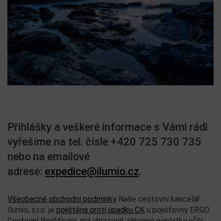
Přihlášky a veškeré informace s Vámi rádi
vyřešíme na tel. čísle +420 725 730 735
nebo na emailové
adrese:
expedice@ilumio.cz
.
Všeobecné obchodní podmínky
Naše cestovní kancelář
Ilumio, s.r.o. je
pojištěna proti úpadku CK
u pojišťovny ERGO
Cestovní Pojišťovna, má uhrazené zákonné poplatky vůči