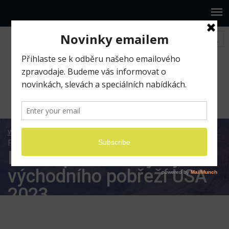
www.ilumio.cz
Fotografické expedice
Fotoexpedice Majáky východního pobřeží USA 2023
Fotoexpedice Majáky
východního pobřeží USA
2023