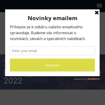
www.ilumio.cz
Fotografické expedice
Fotoexpedice Yellowstone 2022
Fotoexpedice Yellowstone
2022