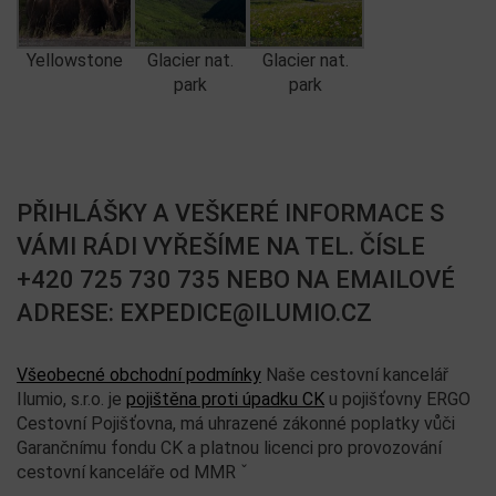
Yellowstone
Glacier nat.
Glacier nat.
park
park
PŘIHLÁŠKY A VEŠKERÉ INFORMACE S
VÁMI RÁDI VYŘEŠÍME NA TEL. ČÍSLE
+420 725 730 735 NEBO NA EMAILOVÉ
ADRESE: EXPEDICE@ILUMIO.CZ
Všeobecné obchodní podmínky
Naše cestovní kancelář
Ilumio, s.r.o. je
pojištěna proti úpadku CK
u pojišťovny ERGO
Cestovní Pojišťovna, má uhrazené zákonné poplatky vůči
Garančnímu fondu CK a platnou licenci pro provozování
cestovní kanceláře od MMR ˇ