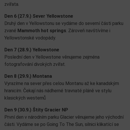
zvířata.
Den 6 (27.9.) Sever Yellowstone
Druhý den v Yellowstonu se vydáme do severní části parku
zvané
Mammoth hot springs
. Zároveň navštívíme i
Yellowstonské vodopády.
Den 7 (28.9.) Yellowstone
Poslední den v Yellowstone věnujeme zejména
fotografování divokých zvířat.
Den 8 (29.9.) Montana
Vyrazíme na sever přes celou Montanu až ke kanadským
hranicím
. Čekají nás nádherné travnaté pláně ve stylu
klasických westernů
Den 9 (30.9.) Štíty Gracier NP
První den v národním parku Glacier věnujeme jeho východní
části. Vydáme se po Going To The Sun, silnici klikatící se