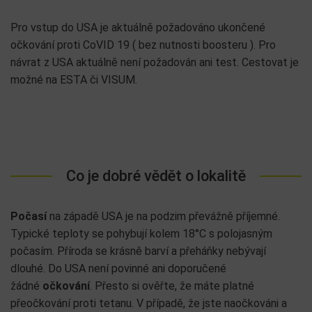
Pro vstup do USA je aktuálně požadováno ukončené
očkování proti CoVID 19 ( bez nutnosti boosteru ). Pro
návrat z USA aktuálně není požadován ani test. Cestovat je
možné na ESTA či VISUM.
Co je dobré vědět o lokalitě
Počasí
na západě USA je na podzim převážně příjemné.
Typické teploty se pohybují kolem 18°C s polojasným
počasím. Příroda se krásně barví a přeháňky nebývají
dlouhé. Do USA není povinné ani doporučené
žádné
očkování
. Přesto si ověřte, že máte platné
přeočkování proti tetanu. V případě, že jste naočkováni a