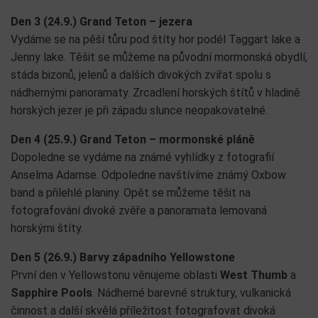
Den 3 (24.9.) Grand Teton – jezera
Vydáme se na pěší tůru pod štíty hor podél Taggart lake a
Jenny lake. Těšit se můžeme na původní mormonská obydlí,
stáda bizonů, jelenů a dalších divokých zvířat spolu s
nádhernými panoramaty. Zrcadlení horských štítů v hladině
horských jezer je při západu slunce neopakovatelné.
Den 4 (25.9.) Grand Teton – mormonské pláně
Dopoledne se vydáme na známé vyhlídky z fotografií
Anselma Adamse. Odpoledne navštívíme známý Oxbow
band a přilehlé planiny. Opět se můžeme těšit na
fotografování divoké zvěře a panoramata lemovaná
horskými štíty.
Den 5 (26.9.) Barvy západního Yellowstone
První den v Yellowstonu věnujeme oblasti
West Thumb
a
Sapphire Pools
. Nádherné barevné struktury, vulkanická
činnost a další skvělá příležitost fotografovat divoká