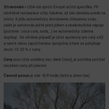
Stravování
v USA má oproti Evropě určitá specifika. Při
návštěvě restaurace vždy čekáme, až nás obsluha uvede na
místo. K jídlu automaticky dostaneme chlazenou vodu,
salát je servírován ještě před jídlem a nealkoholické nápoje
(postmix- coca cola, soda,…) se automaticky zdarma
doplňují. Ve většině případů je účet společný pro celý stůl
a není k němu započítáváno spropitné, které se pohybuje
okolo 15-20 % z ceny.
Ceny
jsou vždy uváděny bez daně (taxy), je potřeba počítat
navýšení ceny při placení.
Časový posun
je zde -8/9 hodin (letní a zimní čas)