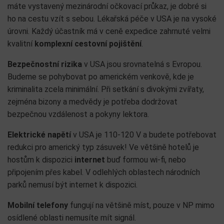
máte vystavený mezinárodní očkovací průkaz, je dobré si
ho na cestu vzít s sebou. Lékařská péče v USA je na vysoké
úrovni. Každý účastník má v ceně expedice zahrnuté velmi
kvalitní
komplexní cestovní pojištění
.
Bezpečnostní rizika
v USA jsou srovnatelná s Evropou.
Budeme se pohybovat po americkém venkově, kde je
kriminalita zcela minimální. Při setkání s divokými zvířaty,
zejména bizony a medvědy je potřeba dodržovat
bezpečnou vzdálenost a pokyny lektora.
Elektrické napětí
v USA je 110-120 V a budete potřebovat
redukci pro americký typ zásuvek! Ve většině hotelů je
hostům k dispozici
internet
buď formou wi-fi, nebo
připojením přes kabel. V odlehlých oblastech národních
parků nemusí být internet k dispozici.
Mobilní telefony
fungují na většině míst, pouze v NP mimo
osídlené oblasti nemusíte mít signál.