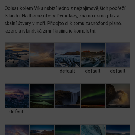
Oblast kolem Víku nabízí jedno z nejzajímavějších pobřeží
Islandu. Nádherné útesy Dyrhólaey, známá černá pláž a
skalní útvary v moři. Přidejte si k tomu zasněžené pláně,
jezero a islandská zimní krajina je kompletní.
default
default
default
default