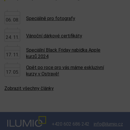
Speciálně pro fotografy
06. 08.
Vánoční dárkové certifikáty
24. 11.
Speciální Black Friday nabídka Apple
17. 11.
kurzů 2024
Opět po roce pro vás máme exkluzivní
17. 05.
kurzy v Ostravě!
Zobrazit všechny články
+420 602 686 242
info@ilumio.cz