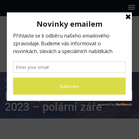
www.ilumio.cz
Fotografické expedice
Fotoexpedice zimní Island 2023 – polární záře
Fotoexpedice zimní Island
2023 – polární záře