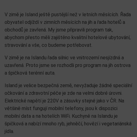
V zimě je Island ještě pustější než v letních měsících. Řada
obyvatel odjíždí v zimních měsících na jih a řada hotelů a
obchodů je zavřená. My jsme připravili program tak,
abychom přesto měli zajištěno kvalitní hotelové ubytování,
stravování a vše, co budeme potřebovat.
V zimě je na Islandu řada silnic ve vnitrozemí nesjízdná a
uzavřená. Proto jsme se rozhodli pro program na jih ostrova
a špičková terénní auta.
Island je velice bezpečná země, nevyžaduje žádné speciální
očkování a zdravotní péče je zde na velmi dobré úrovni.
Elektrické napětí je 220V a zásuvky stejné jako v ČR. Na
většině míst fungují mobilní telefony, jsou k dispozici
mobilní data a na hotelích WiFi. Kuchyně na Islandu je
špičková a nabízí mnoho ryb, jehněčí, hovězí i vegetariánská
jídla.