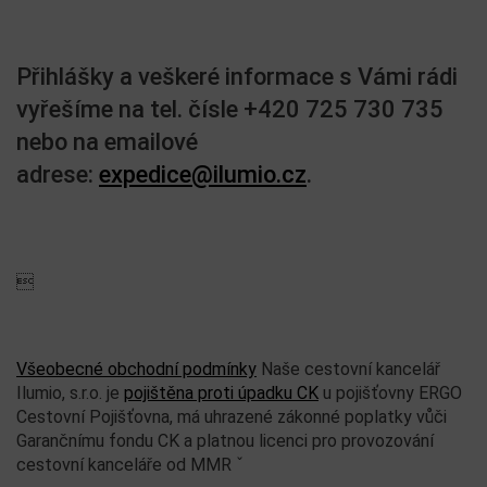
Přihlášky a veškeré informace s Vámi rádi
vyřešíme na tel. čísle +420 725 730 735
nebo na emailové
adrese:
expedice@ilumio.cz
.

Všeobecné obchodní podmínky
Naše cestovní kancelář
Ilumio, s.r.o. je
pojištěna proti úpadku CK
u pojišťovny ERGO
Cestovní Pojišťovna, má uhrazené zákonné poplatky vůči
Garančnímu fondu CK a platnou licenci pro provozování
cestovní kanceláře od MMR ˇ