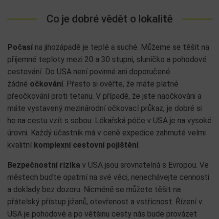
Co je dobré vědět o lokalitě
Počasí
na jihozápadě je teplé a suché. Můžeme se těšit na
příjemné teploty mezi 20 a 30 stupni, sluníčko a pohodové
cestování. Do USA není povinné ani doporučené
žádné
očkování
. Přesto si ověřte, že máte platné
přeočkování proti tetanu. V případě, že jste naočkováni a
máte vystavený mezinárodní očkovací průkaz, je dobré si
ho na cestu vzít s sebou. Lékařská péče v USA je na vysoké
úrovni. Každý účastník má v ceně expedice zahrnuté velmi
kvalitní
komplexní cestovní pojištění
.
Bezpečnostní rizika
v USA jsou srovnatelná s Evropou. Ve
městech buďte opatrní na své věci, nenechávejte cennosti
a doklady bez dozoru. Nicméně se můžete těšit na
přátelský přístup jižanů, otevřenost a vstřícnost. Řízení v
USA je pohodové a po většinu cesty nás bude provázet