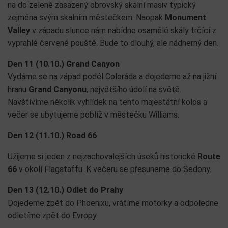
na do zeleně zasazený obrovský skalní masiv typický
zejména svým skalním městečkem. Naopak
Monument
Valley
v západu slunce nám nabídne osamělé skály trčící z
vyprahlé červené pouště. Bude to dlouhý, ale nádherný den.
Den 11 (10.10.)
Grand Canyon
Vydáme se na západ podél Coloráda a dojedeme až na jižní
hranu
Grand Canyonu
, největšího údolí na světě.
Navštívíme několik vyhlídek na tento majestátní kolos a
večer se ubytujeme poblíž v městečku Williams.
Den 12 (11.10.) Road 66
Užijeme si jeden z nejzachovalejších úseků historické
Route
66
v okolí Flagstaffu. K večeru se přesuneme do Sedony.
Den 13 (12.10.) Odlet do Prahy
Dojedeme zpět do Phoenixu, vrátíme motorky a odpoledne
odletíme zpět do Evropy.