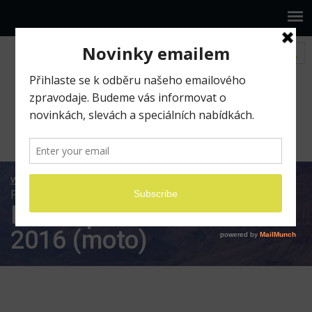
www.ilumio.cz
Fotografické expedice
Fotoexpedice Jih USA 2016 (moto)
Fotoexpedice Jih USA
2016 (moto)