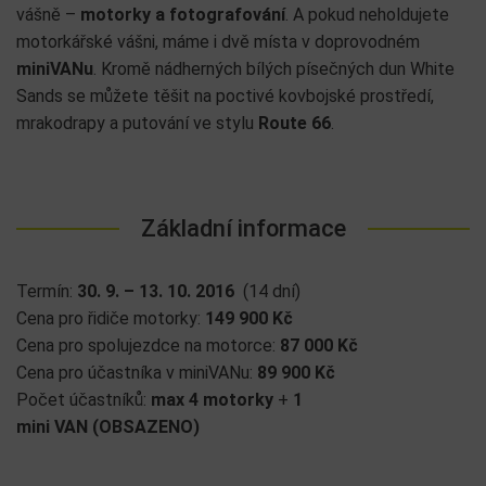
vášně –
motorky a fotografování
. A pokud neholdujete
motorkářské vášni, máme i dvě místa v doprovodném
miniVANu
. Kromě nádherných bílých písečných dun White
Sands se můžete těšit na poctivé kovbojské prostředí,
mrakodrapy a putování ve stylu
Route 66
.
Základní informace
Termín:
30. 9. – 13. 10. 2016
(14 dní)
Cena pro řidiče motorky:
149 900 Kč
Cena pro spolujezdce na motorce:
87 000
Kč
Cena pro účastníka v miniVANu:
89 900
Kč
Počet účastníků:
max
4 motorky
+
1
mini VAN
(OBSAZENO)