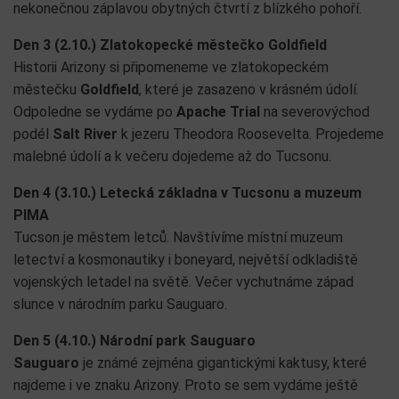
nekonečnou záplavou obytných čtvrtí z blízkého pohoří.
Den 3 (2.10.) Zlatokopecké městečko Goldfield
Historii Arizony si připomeneme ve zlatokopeckém
městečku
Goldfield
, které je zasazeno v krásném údolí.
Odpoledne se vydáme po
Apache Trial
na severovýchod
podél
Salt River
k jezeru Theodora Roosevelta. Projedeme
malebné údolí a k večeru dojedeme až do Tucsonu.
Den 4 (3.10.) Letecká základna v Tucsonu a muzeum
PIMA
Tucson je městem letců. Navštívíme místní muzeum
letectví a kosmonautiky i boneyard, největší odkladiště
vojenských letadel na světě. Večer vychutnáme západ
slunce v národním parku Sauguaro.
Den 5 (4.10.) Národní park Sauguaro
Sauguaro
je známé zejména gigantickými kaktusy, které
najdeme i ve znaku Arizony. Proto se sem vydáme ještě