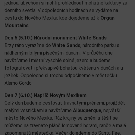
jednou, abychom si mohli prohlédnout mohutné kaktusy za
denního světla. V odpoledních hodinách se vydáme na
cestu do Nového Mexika, kde dojedeme až k
Organ
Mountains
.
Den 6 (5.10.) Národní monument White Sands
Brzy ráno vyrazíme do
White Sands
, národního parku s
nádhernými bílými písečnými dunami. V průběhu dne
navštívíme i místní vyschlé solné jezero a budeme
fotografovat i překvapivě bohatou květenu v dunách a u
jezírek. Odpoledne si trochu odpočineme v městečku
Alamo Gordo.
Den 7 (6.10.) Napříč Novým Mexikem
Celý den budeme cestovat travnatými prériemi, projíždět
malými vesničkami a navštívíme
Albuquerque
, největší
město Nového Mexika. Ráz krajiny se změní a těšit se
můžeme na travnaté pláně lemované horami, ranče a malá
zapomenutá městečka. Večer dojedeme do Santa Fee.