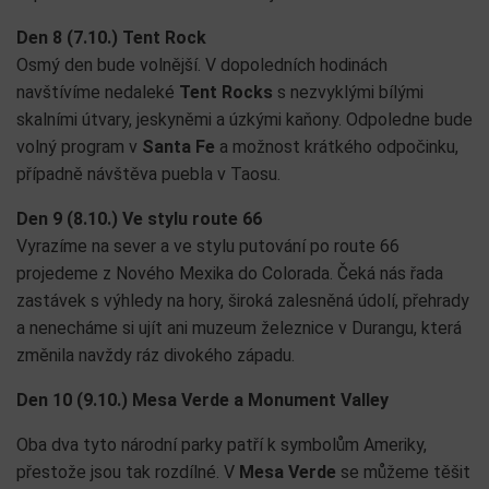
Den 8 (7.10.) Tent Rock
Osmý den bude volnější. V dopoledních hodinách
navštívíme nedaleké
Tent Rocks
s nezvyklými bílými
skalními útvary, jeskyněmi a úzkými kaňony. Odpoledne bude
volný program v
Santa Fe
a možnost krátkého odpočinku,
případně návštěva puebla v Taosu
.
Den 9 (8.10.) Ve stylu route 66
Vyrazíme na sever a ve stylu putování po route 66
projedeme z Nového Mexika do Colorada. Čeká nás řada
zastávek s výhledy na hory, široká zalesněná údolí, přehrady
a nenecháme si ujít ani muzeum železnice v Durangu, která
změnila navždy ráz divokého západu.
Den 10 (9.10.) Mesa Verde a Monument Valley
Oba dva tyto národní parky patří k symbolům Ameriky,
přestože jsou tak rozdílné. V
Mesa Verde
se můžeme těšit