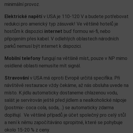
minimální provoz.
Elektrické napětí
v USA je 110-120 V a budete potřebovat
redukci pro americký typ zásuvek! Ve většině hotelů je
hostům k dispozici
internet
buď formou wi-fi, nebo
připojením přes kabel. V odlehlých oblastech národních
parků nemusí být internet k dispozici.
Mobilní telefony
fungují na většině míst, pouze v NP mimo
osídlené oblasti nemusíte mít signál.
Stravování
v USA má oproti Evropě určitá specifika. Při
návštěvě restaurace vždy čekáme, až nás obsluha uvede na
místo. K jídlu automaticky dostaneme chlazenou vodu,
salát je servírován ještě před jídlem a nealkoholické nápoje
(postmix- coca cola, soda,…) se automaticky zdarma
doplňují. Ve většině případů je účet společný pro celý stůl
a není k němu započítáváno spropitné, které se pohybuje
okolo 15-20 % z ceny.