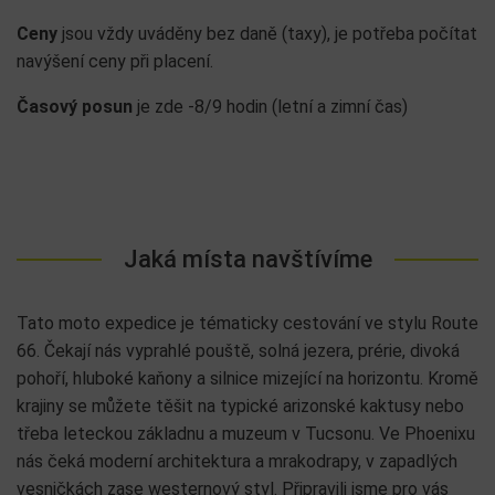
Ceny
jsou vždy uváděny bez daně (taxy), je potřeba počítat
navýšení ceny při placení.
Časový posun
je zde -8/9 hodin (letní a zimní čas)
Jaká místa navštívíme
Tato moto expedice je tématicky cestování ve stylu Route
66. Čekají nás vyprahlé pouště, solná jezera, prérie, divoká
pohoří, hluboké kaňony a silnice mizející na horizontu. Kromě
krajiny se můžete těšit na typické arizonské kaktusy nebo
třeba leteckou základnu a muzeum v Tucsonu. Ve Phoenixu
nás čeká moderní architektura a mrakodrapy, v zapadlých
vesničkách zase westernový styl. Připravili jsme pro vás