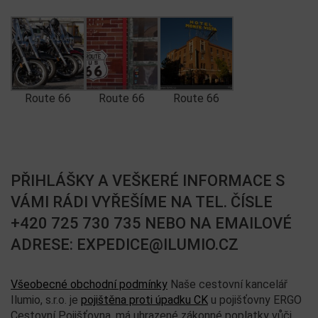
Route 66
Route 66
Route 66
PŘIHLÁŠKY A VEŠKERÉ INFORMACE S
VÁMI RÁDI VYŘEŠÍME NA TEL. ČÍSLE
+420 725 730 735 NEBO NA EMAILOVÉ
ADRESE: EXPEDICE@ILUMIO.CZ
Všeobecné obchodní podmínky
Naše cestovní kancelář
Ilumio, s.r.o. je
pojištěna proti úpadku CK
u pojišťovny ERGO
Cestovní Pojišťovna, má uhrazené zákonné poplatky vůči