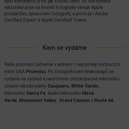
šest kontinentů a víc jak stovku zemí. Ve své bohaté
lektorské praxi se kromě fotografie věnuje Apple
produktům, zpracování fotografií, a proto je i Adobe
Certified Expert a Apple Certified Trainer.
Kam se vydáme
Naše putování začneme v jednom z nejrychleji rostoucích
měst USA
Phoenixu
. Po fotografování mrakodrapů se
vydáme na východ a navštívíme zlatokopecké městečko,
úžasné národní parky
Sauguaro,
White Sands
,
městečko
Santa Fe
, skalní městečko
Mesa
Verde
,
Monument Valley
,
Grand Canyon
a
Route 66
.