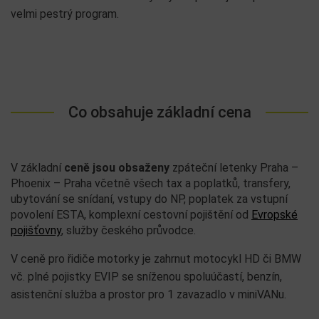
velmi pestrý program.
Co obsahuje základní cena
V základní
ceně jsou obsaženy
zpáteční letenky Praha –
Phoenix – Praha včetně všech tax a poplatků, transfery,
ubytování se snídaní, vstupy do NP, poplatek za vstupní
povolení ESTA, komplexní cestovní pojištění od
Evropské
pojišťovny
, služby českého průvodce.
V ceně pro řidiče motorky je zahrnut motocykl HD či BMW
vč. plné pojistky EVIP se sníženou spoluúčastí, benzín,
asistenční služba a prostor pro 1 zavazadlo v miniVANu.