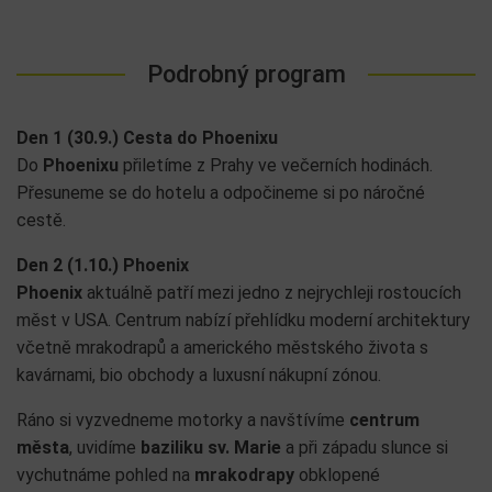
Podrobný program
Den 1
(30.9.) Cesta do
Phoenixu
Do
Phoenixu
přiletíme z Prahy ve večerních hodinách.
Přesuneme se do hotelu a odpočineme si po náročné
cestě.
Den 2 (1.10.) Phoenix
Phoenix
aktuálně patří mezi jedno z nejrychleji rostoucích
měst v USA. Centrum nabízí přehlídku moderní architektury
včetně mrakodrapů a amerického městského života s
kavárnami, bio obchody a luxusní nákupní zónou.
Ráno si vyzvedneme motorky a navštívíme
centrum
města
, uvidíme
baziliku sv. Marie
a při západu slunce si
vychutnáme pohled na
mrakodrapy
obklopené