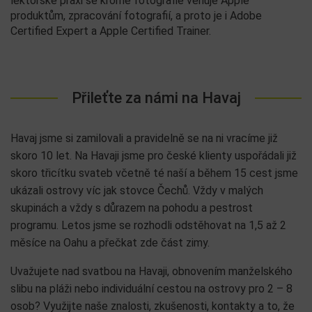
lektorské praxi se kromě fotografie věnuje Apple
produktům, zpracování fotografií, a proto je i Adobe
Certified Expert a Apple Certified Trainer.
Přileťte za námi na Havaj
Havaj jsme si zamilovali a pravidelně se na ni vracíme již
skoro 10 let. Na Havaji jsme pro české klienty uspořádali již
skoro třicítku svateb včetně té naší a během 15 cest jsme
ukázali ostrovy víc jak stovce Čechů. Vždy v malých
skupinách a vždy s důrazem na pohodu a pestrost
programu. Letos jsme se rozhodli odstěhovat na 1,5 až 2
měsíce na Oahu a přečkat zde část zimy.
Uvažujete nad svatbou na Havaji, obnovením manželského
slibu na pláži nebo individuální cestou na ostrovy pro 2 – 8
osob? Využijte naše znalosti, zkušenosti, kontakty a to, že