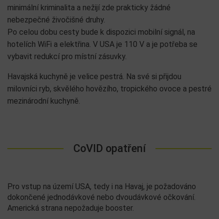
minimální kriminalita a nežijí zde prakticky žádné
nebezpečné živočišné druhy.
Po celou dobu cesty bude k dispozici mobilní signál, na
hotelích WiFi a elektřina. V USA je 110 V a je potřeba se
vybavit redukcí pro místní zásuvky.
Havajská kuchyně je velice pestrá. Na své si přijdou
milovníci ryb, skvělého hovězího, tropického ovoce a pestré
mezinárodní kuchyně.
CoVID opatření
Pro vstup na území USA, tedy i na Havaj, je požadováno
dokončené jednodávkové nebo dvoudávkové očkování.
Americká strana nepožaduje booster.