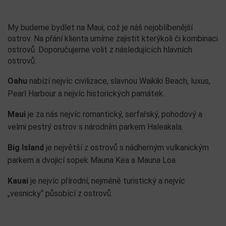
My budeme bydlet na Maui, což je náš nejoblíbenější
ostrov. Na přání klienta umíme zajistit kterýkoli či kombinaci
ostrovů. Doporučujeme volit z následujících hlavních
ostrovů:
Oahu
nabízí nejvíc civilizace, slavnou Waikiki Beach, luxus,
Pearl Harbour a nejvíc historických památek.
Maui
je za nás nejvíc romantický, serfařský, pohodový a
velmi pestrý ostrov s národním parkem Haleakala.
Big Island
je největší z ostrovů s nádherným vulkanickým
parkem a dvojicí sopek Mauna Kea a Mauna Loa
Kauai
je nejvíc přírodní, nejméně turistický a nejvíc
„vesnicky“ působící z ostrovů.