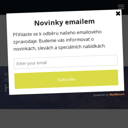
www.ilumio.cz
Fotografické expedice
Havaj
2022/2023 na míru
Havaj 2022/2023 na míru