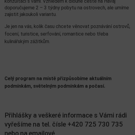
konzultaci s vámi. Vzhledem k dlouhé cestě na Havaj
doporučujeme 2 – 3 týdny pobytu na ostrovech, ale umíme
zajistit jakoukoli variantu.
Je jen na vás, kolik času chcete věnovat poznávání ostrovů,
focení, turistice, serfování, romantice nebo třeba
kulinářským zážitkům.
Celý program na místě přizpůsobíme aktuálním
podmínkám, světelným podmínkám a počasí.
Přihlášky a veškeré informace s Vámi rádi
vyřešíme na tel. čísle +420 725 730 735
nebo na emailové