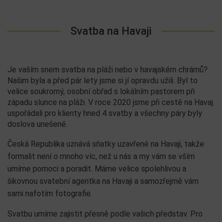
Svatba na Havaji
Je vaším snem svatba na pláži nebo v havajském chrámů?
Našim byla a před pár lety jsme si jí opravdu užili. Byl to
velice soukromý, osobní obřad s lokálním pastorem při
západu slunce na pláži. V roce 2020 jsme při cestě na Havaj
uspořádali pro klienty hned 4 svatby a všechny páry byly
doslova unešené.
Česká Republika uznává sňatky uzavřené na Havaji, takže
formalit není o mnoho víc, než u nás a my vám se vším
umíme pomoci a poradit. Máme velice spolehlivou a
šikovnou svatební agentka na Havaji a samozřejmě vám
sami nafotím fotografie.
Svatbu umíme zajistit přesně podle vašich představ. Pro