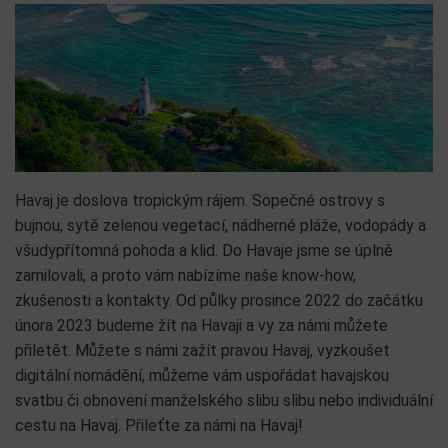
Havaj je doslova tropickým rájem. Sopečné ostrovy s
bujnou, sytě zelenou vegetací, nádherné pláže, vodopády a
všudypřítomná pohoda a klid. Do Havaje jsme se úplně
zamilovali, a proto vám nabízíme naše know-how,
zkušenosti a kontakty. Od půlky prosince 2022 do začátku
února 2023 budeme žít na Havaji a vy za námi můžete
přiletět. Můžete s námi zažít pravou Havaj, vyzkoušet
digitální nomádění, můžeme vám uspořádat havajskou
svatbu či obnovení manželského slibu slibu nebo individuální
cestu na Havaj. Přileťte za námi na Havaj!