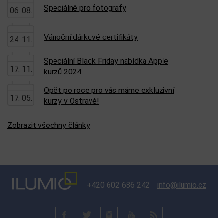
Speciálně pro fotografy
06. 08.
Vánoční dárkové certifikáty
24. 11.
Speciální Black Friday nabídka Apple
17. 11.
kurzů 2024
Opět po roce pro vás máme exkluzivní
17. 05.
kurzy v Ostravě!
Zobrazit všechny články
+420 602 686 242
info@ilumio.cz