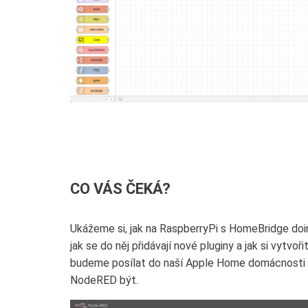
C
O VÁS ČEKÁ?
Ukážeme si, jak na RaspberryPi s HomeBridge do
jak se do něj přidávají nové pluginy a jak si vytv
budeme posílat do naší Apple Home domácnosti a v
NodeRED být.