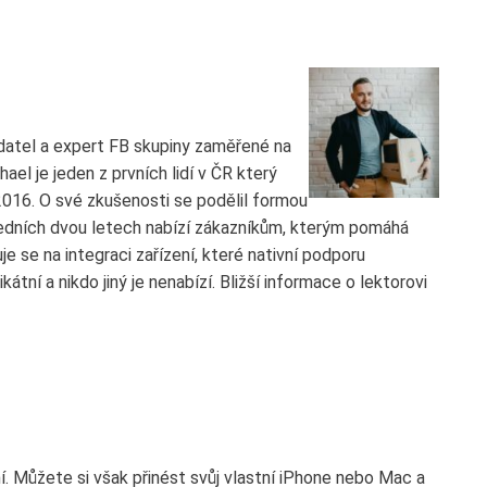
adatel a expert FB skupiny zaměřené na
el je jeden z prvních lidí v ČR který
2016. O své zkušenosti se podělil formou
edních dvou letech nabízí zákazníkům, kterým pomáhá
e se na integraci zařízení, které nativní podporu
átní a nikdo jiný je nenabízí. Bližší informace o lektorovi
 Můžete si však přinést svůj vlastní iPhone nebo Mac a