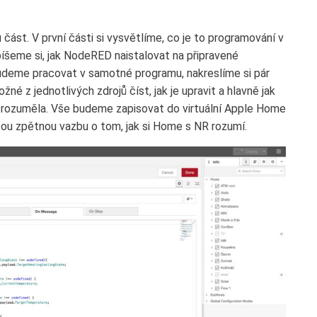
část. V první části si vysvětlíme, co je to programování v
íšeme si, jak NodeRED naistalovat na připravené
budeme pracovat v samotné programu, nakreslíme si pár
žné z jednotlivých zdrojů číst, jak je upravit a hlavně jak
 rozuměla. Vše budeme zapisovat do virtuální Apple Home
u zpětnou vazbu o tom, jak si Home s NR rozumí.