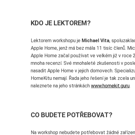
KDO JE LEKTOREM?
Lektorem workshopu je
Michael Vita
, spoluzakl
Apple Home, jenž má bez mála 11 tisíc členů. Micha
Apple Home začal používat ve velkém již v roce 
mnoha recenzí. Své mnohaleté zkušenosti v posl
nasadit Apple Home v jejich domovech. Specializuj
HomeKitu nemají. Řada jeho řešení je tak zcela unik
naleznete na jeho stránkách
www.homekit.guru
.
CO BUDETE POTŘEBOVAT?
Na workshop nebudete potřebovat žádné zařízení.