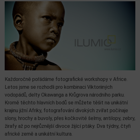
Každoročně pořádáme fotografické workshopy v Africe.
Letos jsme se rozhodli pro kombinaci Viktoriiných
vodopádů, delty Okawanga a Krůgrova národního parku.
Kromě těchto hlavních bodů se můžete těšit na unikátní
krajinu jižní Afriky, fotografování divokých zvířat počínaje
slony, hrochy a buvoly, přes kočkovité šelmy, antilopy, zebry,
žirafy až po nejrůznější divoce žijící ptáky. Dva týdny, čtyři
africké země a unikátní kultura.