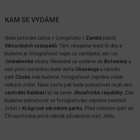
KAM SE VYDÁME
Naše putování začne v Livingstonu v
Zambii
poblíž
Viktoriiných vodopádů
. Těm věnujeme hned tři dny a
budeme je fotografovat nejen ze zambijské, ale i ze
z
imbabwské
strany. Následně se vydáme do
Botswany
a
naší první zastávkou bude delta
Okavanga
a národní
park
Chobe
, kde budeme fotografovat zejména stáda
velkých zvířat. Naše cesta pak bude pokračovat na jih skrz
centrální Kalahari
až na sever
Jihoafrické republiky
. Zde
budeme pokračovat ve fotografování zejména menších
zvířat v
Krůgrově národním parku
. Před odletem zpět do
ČR navštívíme ještě několik půvabných míst JARu.