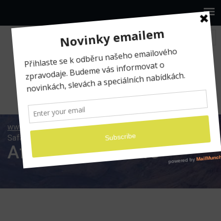
www.ilumio.cz
Fotografické expedice
Africké
Safari 2013
Africké Safari 2013