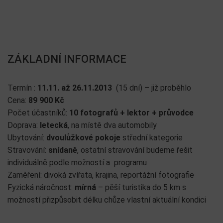
ZÁKLADNÍ INFORMACE
Termín :
11.11. až 26.11.2013
(15 dní) – již proběhlo
Cena:
89 900
Kč
Počet účastníků:
10 fotografů + lektor + průvodce
Doprava:
letecká
, na místě dva automobily
Ubytování:
dvoulůžkové pokoje
střední kategorie
Stravování:
snídaně
, ostatní stravování budeme řešit
individuálně podle možností a programu
Zaměření: divoká zvířata, krajina, reportážní fotografie
Fyzická náročnost:
mírná
– pěší turistika do 5 km s
možností přizpůsobit délku chůze vlastní aktuální kondici