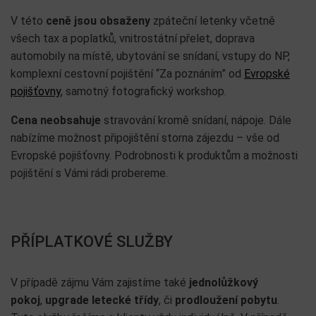
V této
ceně jsou obsaženy
zpáteční letenky včetně
všech tax a poplatků, vnitrostátní přelet, doprava
automobily na místě, ubytování se snídaní, vstupy do NP,
komplexní cestovní pojištění “Za poznáním” od
Evropské
pojišťovny
, samotný fotografický workshop.
Cena neobsahuje
stravování kromě snídaní, nápoje. Dále
nabízíme možnost připojištění storna zájezdu – vše od
Evropské pojišťovny. Podrobnosti k produktům a možnosti
pojištění s Vámi rádi probereme.
PŘÍPLATKOVÉ SLUŽBY
V případě zájmu Vám zajistíme také
jednolůžkový
pokoj
,
upgrade letecké třídy
, či
prodloužení pobytu
.