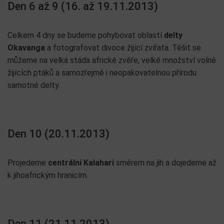
Den 6 až 9 (16. až 19.11.2013)
Celkem 4 dny se budeme pohybovat oblastí
delty
Okavanga
a fotografovat divoce žijící zvířata. Těšit se
můžeme na velká stáda africké zvěře, velké množství volně
žijících ptáků a samozřejmě i neopakovatelnou přírodu
samotné delty.
Den 10 (20.11.2013)
Projedeme
centrální Kalahari
směrem na jih a dojedeme až
k jihoafrickým hranicím.
Den 11 (21.11.2013)