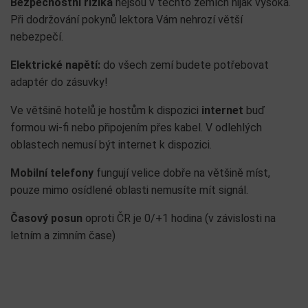
Bezpečnostní rizika
nejsou v těchto zemích nijak vysoká.
Při dodržování pokynů lektora Vám nehrozí větší
nebezpečí.
Elektrické napětí:
do všech zemí budete potřebovat
adaptér do zásuvky!
Ve většině hotelů je hostům k dispozici
internet
buď
formou wi-fi nebo připojením přes kabel. V odlehlých
oblastech nemusí být internet k dispozici.
Mobilní telefony
fungují velice dobře na většině míst,
pouze mimo osídlené oblasti nemusíte mít signál.
Časový posun
oproti ČR je 0/+1 hodina (v závislosti na
letním a zimním čase)