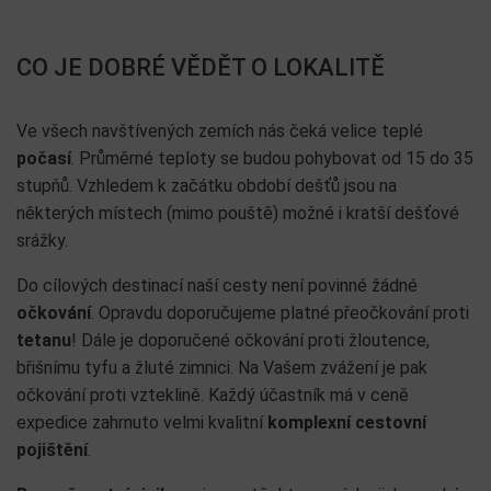
CO JE DOBRÉ VĚDĚT O LOKALITĚ
Ve všech navštívených zemích nás čeká velice teplé
počasí
. Průměrné teploty se budou pohybovat od 15 do 35
stupňů. Vzhledem k začátku období dešťů jsou na
některých místech (mimo pouště) možné i kratší dešťové
srážky.
Do cílových destinací naší cesty není povinné žádné
očkování
. Opravdu doporučujeme platné přeočkování proti
tetanu
! Dále je doporučené očkování proti žloutence,
břišnímu tyfu a žluté zimnici. Na Vašem zvážení je pak
očkování proti vzteklině. Každý účastník má v ceně
expedice zahrnuto velmi kvalitní
komplexní cestovní
pojištění
.