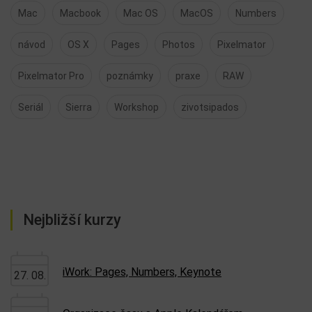
Mac
Macbook
Mac OS
MacOS
Numbers
návod
OS X
Pages
Photos
Pixelmator
Pixelmator Pro
poznámky
praxe
RAW
Seriál
Sierra
Workshop
zivotsipados
Nejbližší kurzy
iWork: Pages, Numbers, Keynote
27. 08.