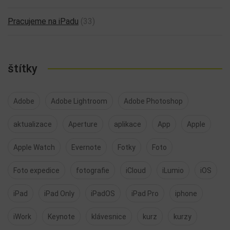
Pracujeme na iPadu
(33)
štítky
Adobe
Adobe Lightroom
Adobe Photoshop
aktualizace
Aperture
aplikace
App
Apple
Apple Watch
Evernote
Fotky
Foto
Foto expedice
fotografie
iCloud
iLumio
iOS
iPad
iPad Only
iPadOS
iPad Pro
iphone
iWork
Keynote
klávesnice
kurz
kurzy