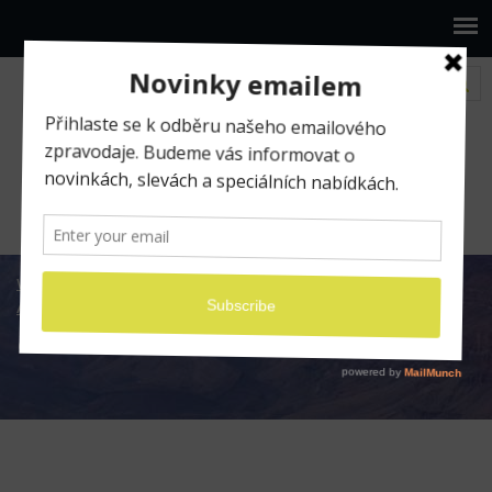
www.ilumio.cz
Fotografické expedice
Africké Safari 2013
afrika-120
afrika-120