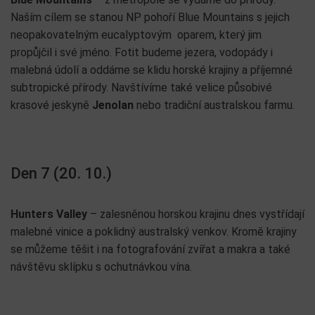
Naším cílem se stanou NP pohoří Blue Mountains s jejich
neopakovatelným eucalyptovým oparem, který jim
propůjčil i své jméno. Fotit budeme jezera, vodopády i
malebná údolí a oddáme se klidu horské krajiny a příjemné
subtropické přírody. Navštívíme také velice působivé
krasové jeskyně
Jenolan
nebo tradiční australskou farmu.
Den 7 (20. 10.)
Hunters Valley
– zalesněnou horskou krajinu dnes vystřídají
malebné vinice a poklidný australský venkov. Kromě krajiny
se můžeme těšit i na fotografování zvířat a makra a také
návštěvu sklípku s ochutnávkou vína.