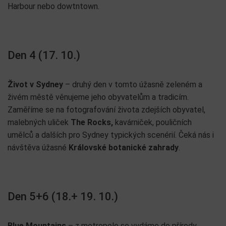
Harbour nebo dowtntown.
Den 4 (17. 10.)
Život v Sydney
– druhý den v tomto úžasně zeleném a
živém městě věnujeme jeho obyvatelům a tradicím.
Zaměříme se na fotografování života zdejších obyvatel,
malebných uliček
The Rocks,
kavárniček, pouličních
umělců a dalších pro Sydney typických scenérií. Čeká nás i
návštěva úžasné
Královské botanické zahrady
.
Den 5+6 (18.+ 19. 10.)
Blue Mountains
– z metropole se vydáme do přírody.