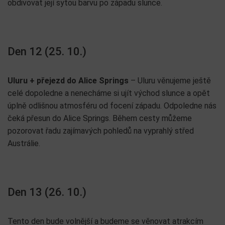
obdivovat její sytou barvu po západu slunce.
Den 12 (25. 10.)
Uluru + přejezd do Alice Springs
– Uluru věnujeme ještě
celé dopoledne a nenecháme si ujít východ slunce a opět
úplně odlišnou atmosféru od focení západu. Odpoledne nás
čeká přesun do Alice Springs. Během cesty můžeme
pozorovat řadu zajímavých pohledů na vyprahlý střed
Austrálie.
Den 13 (26. 10.)
Tento den bude volnější a budeme se věnovat atrakcím