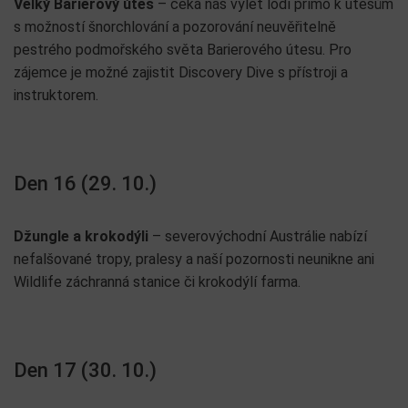
Velký Barierový útes
– čeká nás výlet lodí přímo k útesům
s možností šnorchlování a pozorování neuvěřitelně
pestrého podmořského světa Barierového útesu. Pro
zájemce je možné zajistit Discovery Dive s přístroji a
instruktorem.
Den 16 (29. 10.)
Džungle a krokodýli
– severovýchodní Austrálie nabízí
nefalšované tropy, pralesy a naší pozornosti neunikne ani
Wildlife záchranná stanice či krokodýlí farma.
Den 17 (30. 10.)