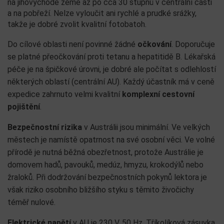
na jihovýchodě země až po cca 30 stupňů v centrální části
a na pobřeží. Nelze vyloučit ani rychlé a prudké srážky,
takže je dobré zvolit kvalitní fotobatoh.
Do cílové oblasti není povinné žádné
očkování
. Doporučuje
se platné přeočkování proti tetanu a hepatitidě B. Lékařská
péče je na špičkové úrovni, je dobré ale počítat s odlehlostí
některých oblastí (centrální AU). Každý účastník má v ceně
expedice zahrnuto velmi kvalitní
komplexní cestovní
pojištění
.
Bezpečnostní rizika
v Austrálii jsou minimální. Ve velkých
městech je namístě opatrnost na své osobní věci. Ve volné
přírodě je nutná běžná obezřetnost, protože Austrálie je
domovem hadů, pavouků, medúz, hmyzu, krokodýlů nebo
žraloků. Při dodržování bezpečnostních pokynů lektora je
však riziko osobního bližšího styku s těmito živočichy
téměř nulové.
Elektrické napětí
v AU je 230 V, 50 Hz. Tříkolíková zásuvka,