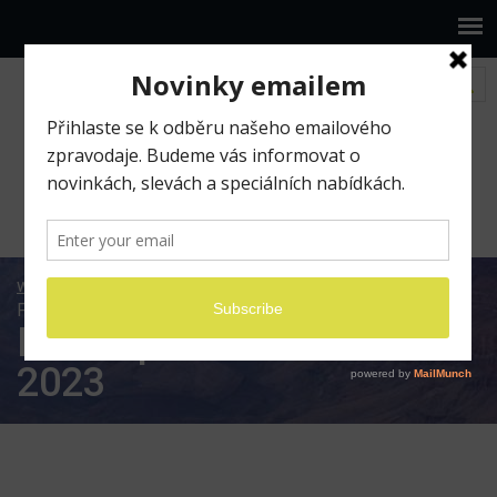
www.ilumio.cz
Fotografické expedice
Fotoexpedice Austrálie 2023
Fotoexpedice Austrálie
2023