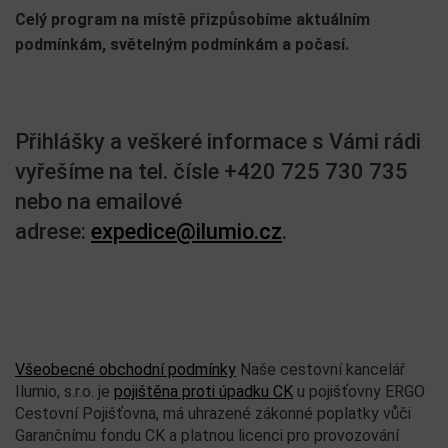
Celý program na místě přizpůsobíme aktuálním
podmínkám, světelným podmínkám a počasí.
Přihlášky a veškeré informace s Vámi rádi
vyřešíme na tel. čísle +420 725 730 735
nebo na emailové
adrese:
expedice@ilumio.cz
.
Všeobecné obchodní podmínky
Naše cestovní kancelář
Ilumio, s.r.o. je
pojištěna proti úpadku CK
u pojišťovny ERGO
Cestovní Pojišťovna, má uhrazené zákonné poplatky vůči
Garančnímu fondu CK a platnou licenci pro provozování