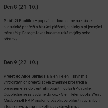
Den 8 (21. 10.)
Pobřeží Pacifiku
– poprvé se dostaneme na krásné
australské pobřeží s čistými plážemi, skalisky a příjemnými
městečky. Fotografovat budeme také majáky nebo
přístavy.
Den 9 (22. 10.)
Přelet do Alice Springs a Glen Helen
– prvním z
vnitrostátních přeletů zcela změníme prostředí a
přesuneme se do centrální pouštní oblasti Austrálie.
Odpoledne se již vydáme do oázy Glen Helen poblíž West
MacDonnell NP. Projedeme působivou oblastí vyprahlých
stepí a navštívíme i několik posvátných míst.