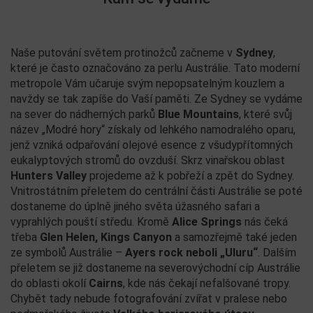
Naše putování světem protinožců začneme v
Sydney
,
které je často označováno za perlu Austrálie. Tato moderní
metropole Vám učaruje svým nepopsatelným kouzlem a
navždy se tak zapíše do Vaší paměti. Ze Sydney se vydáme
na sever do nádherných parků
Blue Mountains
, které svůj
název „Modré hory“ získaly od lehkého namodralého oparu,
jenž vzniká odpařování olejové esence z všudypřítomných
eukalyptových stromů do ovzduší. Skrz vinařskou oblast
Hunters Valley
projedeme až k pobřeží a zpět do Sydney.
Vnitrostátním přeletem do centrální části Austrálie se poté
dostaneme do úplně jiného světa úžasného safari a
vyprahlých pouští středu. Kromě
Alice Springs
nás čeká
třeba
Glen Helen, Kings Canyon
a samozřejmě také jeden
ze symbolů Austrálie –
Ayers rock neboli „Uluru“
. Dalším
přeletem se již dostaneme na severovýchodní cíp Austrálie
do oblasti okolí
Cairns
, kde nás čekají nefalšované tropy.
Chybět tady nebude fotografování zvířat v pralese nebo