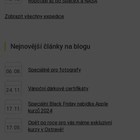
Robotaxi až po SpaceX a NASA
Zobrazit všechny expedice
Nejnovější články na blogu
Speciálně pro fotografy
06. 08.
Vánoční dárkové certifikáty
24. 11.
Speciální Black Friday nabídka Apple
17. 11.
kurzů 2024
Opět po roce pro vás máme exkluzivní
17. 05.
kurzy v Ostravě!