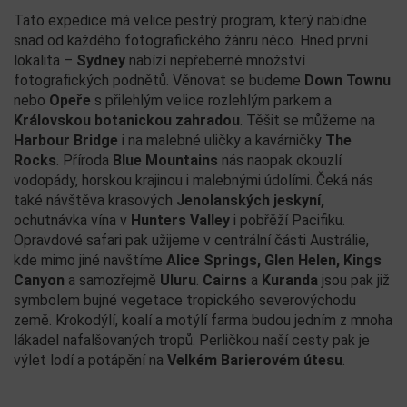
Tato expedice má velice pestrý program, který nabídne
snad od každého fotografického žánru něco. Hned první
lokalita –
Sydney
nabízí nepřeberné množství
fotografických podnětů. Věnovat se budeme
Down Townu
nebo
Opeře
s přilehlým velice rozlehlým parkem a
Královskou botanickou zahradou
. Těšit se můžeme na
Harbour Bridge
i na malebné uličky a kavárničky
The
Rocks
. Příroda
Blue Mountains
nás naopak okouzlí
vodopády, horskou krajinou i malebnými údolími. Čeká nás
také návštěva krasových
Jenolanských jeskyní,
ochutnávka vína v
Hunters Valley
i pobřěží Pacifiku.
Opravdové safari pak užijeme v centrální části Austrálie,
kde mimo jiné navštíme
Alice Springs, Glen Helen, Kings
Canyon
a samozřejmě
Uluru
.
Cairns
a
Kuranda
jsou pak již
symbolem bujné vegetace tropického severovýchodu
země. Krokodýlí, koalí a motýlí farma budou jedním z mnoha
lákadel nafalšovaných tropů. Perličkou naší cesty pak je
výlet lodí a potápění na
Velkém Barierovém útesu
.