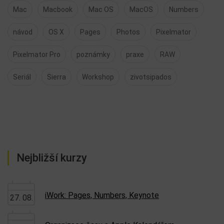
Mac
Macbook
Mac OS
MacOS
Numbers
návod
OS X
Pages
Photos
Pixelmator
Pixelmator Pro
poznámky
praxe
RAW
Seriál
Sierra
Workshop
zivotsipados
Nejbližší kurzy
iWork: Pages, Numbers, Keynote
27. 08.