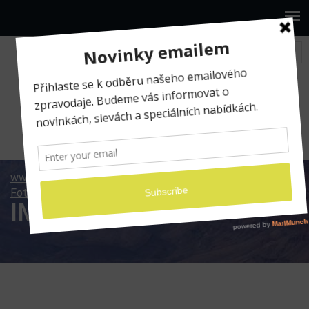
www.ilumio.cz
Fotografické expedice
Fotoexpedice Austrálie 2018
IMG_9630
IMG_9630