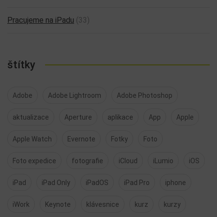
Pracujeme na iPadu
(33)
štítky
Adobe
Adobe Lightroom
Adobe Photoshop
aktualizace
Aperture
aplikace
App
Apple
Apple Watch
Evernote
Fotky
Foto
Foto expedice
fotografie
iCloud
iLumio
iOS
iPad
iPad Only
iPadOS
iPad Pro
iphone
iWork
Keynote
klávesnice
kurz
kurzy