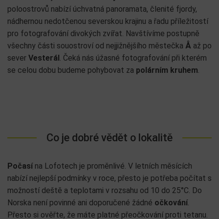
poloostrovů nabízí úchvatná panoramata, členité fjordy,
nádhernou nedotčenou severskou krajinu a řadu příležitostí
pro fotografování divokých zvířat. Navštívíme postupně
všechny části souostroví od nejjižnějšího městečka
Å
až po
sever
Vesterál
. Čeká nás úžasné fotografování při kterém
se celou dobu budeme pohybovat za
polárním kruhem
.
Co je dobré vědět o lokalitě
Počasí
na Lofotech je proměnlivé. V letních měsících
nabízí nejlepší podmínky v roce, přesto je potřeba počítat s
možností deště a teplotami v rozsahu od 10 do 25°C. Do
Norska není povinné ani doporučené žádné
očkování
.
Přesto si ověřte, že máte platné přeočkování proti tetanu.