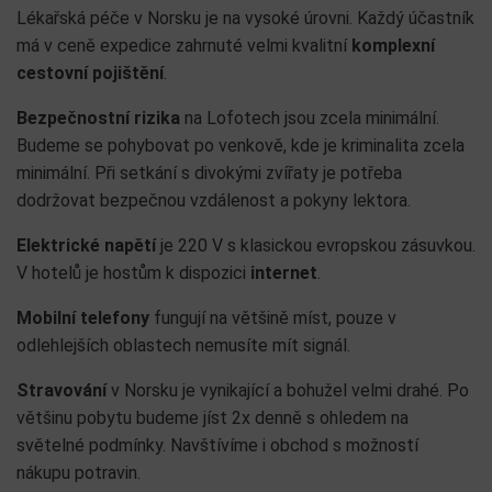
Lékařská péče v Norsku je na vysoké úrovni. Každý účastník
má v ceně expedice zahrnuté velmi kvalitní
komplexní
cestovní pojištění
.
Bezpečnostní rizika
na Lofotech jsou zcela minimální.
Budeme se pohybovat po venkově, kde je kriminalita zcela
minimální. Při setkání s divokými zvířaty je potřeba
dodržovat bezpečnou vzdálenost a pokyny lektora.
Elektrické napětí
je 220 V s klasickou evropskou zásuvkou.
V hotelů je hostům k dispozici
internet
.
Mobilní telefony
fungují na většině míst, pouze v
odlehlejších oblastech nemusíte mít signál.
Stravování
v Norsku je vynikající a bohužel velmi drahé. Po
většinu pobytu budeme jíst 2x denně s ohledem na
světelné podmínky. Navštívíme i obchod s možností
nákupu potravin.