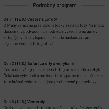
Podrobný program
Den 1 (12.8.) Cesta na Lofoty
Z Prahy vyrazíme přes Oslo letecky až na Lofoty. Na místo
dorazíme v podvečerních hodinách, vyzvedneme auta v
autopůjčovně, ubytujeme se a bude následovat pro
zájemce večerní fotografování.
Den 2 (13.8.) Safari za orly a velrybami
Tento den věnujeme zejména fotografování orlů a velryb.
Čeká nás výlet lodí s možností fotografovat na moři nejen
tato krásná zvířata, ale i fjordy z obrácené perspektivy.
Den 3 (14.8.) Vesterály
Celý den věnujeme fotografování na ostrůvcích Vesterály.