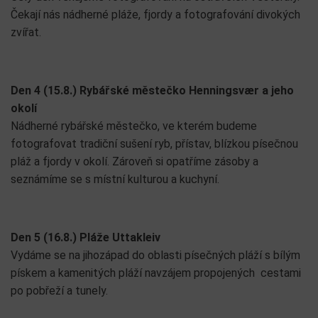
Čekají nás nádherné pláže, fjordy a fotografování divokých
zvířat.
Den 4 (15.8.) Rybářské městečko Henningsvær a jeho
okolí
Nádherné rybářské městečko, ve kterém budeme
fotografovat tradiční sušení ryb, přístav, blízkou písečnou
pláž a fjordy v okolí. Zároveň si opatříme zásoby a
seznámíme se s místní kulturou a kuchyní.
Den 5 (16.8.) Pláže Uttakleiv
Vydáme se na jihozápad do oblasti písečných pláží s bílým
pískem a kamenitých pláží navzájem propojených cestami
po pobřeží a tunely.