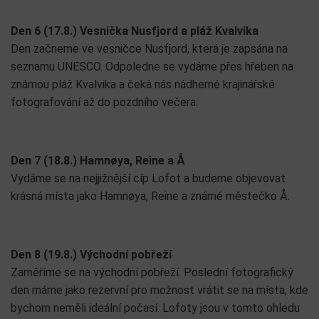
Den 6 (17.8.) Vesnička Nusfjord a pláž Kvalvika
Den začneme ve vesničce Nusfjord, která je zapsána na
seznamu UNESCO. Odpoledne se vydáme přes hřeben na
známou pláž Kvalvika a čeká nás nádherné krajinářské
fotografování až do pozdního večera.
Den 7 (18.8.) Hamnøya, Reine a Å
Vydáme se na nejjižnější cíp Lofot a budeme objevovat
krásná místa jako Hamnøya, Reine a známé městečko Å.
Den 8 (19.8.) Východní pobřeží
Zaměříme se na východní pobřeží. Poslední fotografický
den máme jako rezervní pro možnost vrátit se na místa, kde
bychom neměli ideální počasí. Lofoty jsou v tomto ohledu