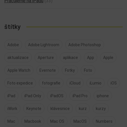
Pracujeme na iPadu
(33)
štítky
Adobe
Adobe Lightroom
Adobe Photoshop
aktualizace
Aperture
aplikace
App
Apple
Apple Watch
Evernote
Fotky
Foto
Foto expedice
fotografie
iCloud
iLumio
iOS
iPad
iPad Only
iPadOS
iPad Pro
iphone
iWork
Keynote
klávesnice
kurz
kurzy
Mac
Macbook
Mac OS
MacOS
Numbers