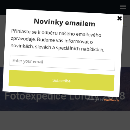
www.ilumio.cz
Fotografické expedice
Fotoexpedice Lofoty 2018
Fotoexpedice Lofoty
2018
Fotoexpedice Lofoty 2018