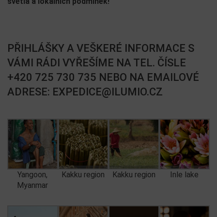
světla a lokálních podmínek!
PŘIHLÁŠKY A VEŠKERÉ INFORMACE S
VÁMI RÁDI VYŘEŠÍME NA TEL. ČÍSLE
+420 725 730 735 NEBO NA EMAILOVÉ
ADRESE: EXPEDICE@ILUMIO.CZ
Yangoon,
Kakku region
Kakku region
Inle lake
Myanmar