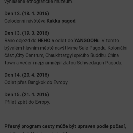
vyhlášené etnografické muzeum.
Den 12. (18. 4. 2016)
Celodenní návštěva
Kakku pagod
.
Den 13. (19. 3. 2016)
Ráno odjezd do
HEHO
a odlet do
YANGOON
u. V tomto
bývalém hlavním městě navštívíme Sule Pagodu, Koloniální
část ,City Centrum, Chaukhtatgyi spícího Buddhu, China
town a večer i nejznámnější zlatou Schwedagon Pagodu.
Den 14. (20. 4. 2016)
Odlet přes Bangkok do Evropy.
Den 15. (21. 4. 2016)
Přílet zpět do Evropy.
Přesný program cesty může být upraven podle počasí,