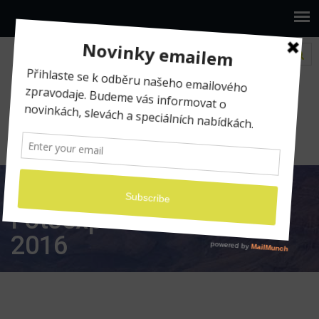
www.ilumio.cz
Fotografické expedice
Fotoexpedice Myanmar 2016
Fotoexpedice Myanmar
2016