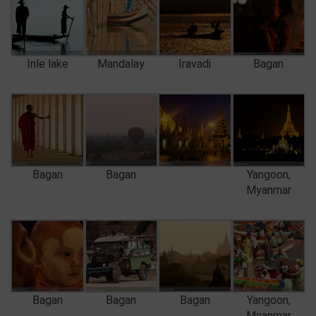
Inle lake
Mandalay
Iravadi
Bagan
Bagan
Bagan
Yangoon,
Myanmar
Bagan
Bagan
Bagan
Yangoon,
Myanmar