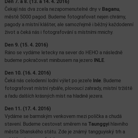
Den 7. a 8. (13. a 14. 4. 2016)
Čekají nás dva zcela nezapomenutelné dny v
Baganu
,
městě 5000 pagod. Budeme fotografovat nejen chrámy,
pagody a místní klášter, ale samozřejmě i běžný každodenní
život a čeká nás i fotografování s místními mnichy.
Den 9. (15. 4. 2016)
Ráno se vydáme letecky na sever do HEHO a následně
budeme pokračovat minibusem na jezero
INLE
.
Den 10. (16. 4. 2016)
Čeká nás celodenní lodní výlet po jezeře
Inle
. Budeme
fotografovat místní rybáře, plovoucí zahrady, místní tržiště
a řadu dalších krásných míst na hladině jezera.
Den 11. (17. 4. 2016)
Vydáme se barmským venkovem mezi políčka a chudá
stavení. Budeme cestovat směrem na
Taunggyi
hlavního
města Shanského státu. Zde je známý tangguyiský trh a