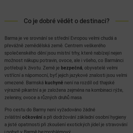
Co je dobré vědět o destinaci?
Barma je ve srovnání se střední Evropou velmi chudá a
převážně zemědělská země. Centrem veškerého
společenského dění jsou místní trhy, které nabízejí nejen
možnost nákupu potravin, ovoce, ale i všeho, co Barmánci
potřebují k životu. Země je
bezpečná
, obyvatelé velmi
vstřícní a nápomocní, byť jejich jazykové znalosti jsou velmi
omezené. Barmská
kuchyně
není na rozdíl od thajské
výrazně pikantní a je založena zejména na kombinaci rýže,
zeleniny, ovoce a různých druhů masa.
Pro cestu do Barmy není vyžadováno žádné
zvláštní
očkování
a při dodržování základní osobní hygieny
a jisté opatrnosti při zkoušení exotických jídel je stravování
i pobyt v Barmě bezproblémový.