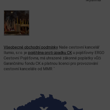
Všeobecné obchodní podmínky
Naše cestovní kancelář
Ilumio, s.r.o. je
pojištěna proti úpadku CK
u pojišťovny ERGO
Cestovní Pojišťovna, má uhrazené zákonné poplatky vůči
Garančnímu fondu CK a platnou licenci pro provozování
cestovní kanceláře od MMR ˇ