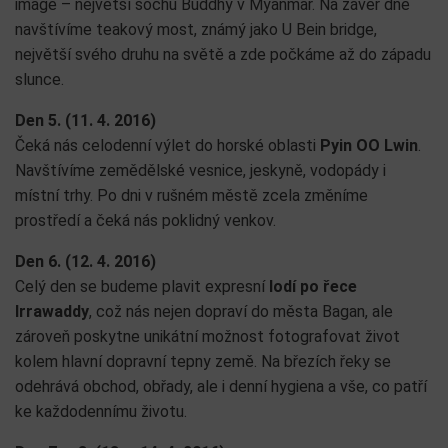
image – největší sochu Buddhy v Myanmar. Na závěr dne
navštívíme teakový most, známý jako U Bein bridge,
největší svého druhu na světě a zde počkáme až do západu
slunce.
Den 5. (11. 4. 2016)
Čeká nás celodenní výlet do horské oblasti
Pyin OO Lwin
.
Navštívíme zemědělské vesnice, jeskyně, vodopády i
místní trhy. Po dni v rušném městě zcela změníme
prostředí a čeká nás poklidný venkov.
Den 6. (12. 4. 2016)
Celý den se budeme plavit expresní
lodí po řece
Irrawaddy
, což nás nejen dopraví do města Bagan, ale
zároveň poskytne unikátní možnost fotografovat život
kolem hlavní dopravní tepny země. Na březích řeky se
odehrává obchod, obřady, ale i denní hygiena a vše, co patří
ke každodennímu životu.