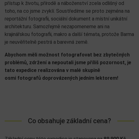
přístup k životu, přírodě a náboženství zcela odlišný od
toho, na co jsme zvyklí. Soustředíme se proto zejména na
reportážní fotografii, sociální dokument a místní unikátní
architekturu. Samozřejmě nezapomeneme ani na
krajinářskou fotografii, makro a další témata, protože Barma
je neuvěřitelně pestrá a barevná země.
Abychom měli možnost fotografovat bez zbytečných
problémů, zdržení a nepoutali jsme příliš pozornost, je
tato expedice realizována v malé skupině
osmi fotografů doprovázených jedním lektorem!
Co obsahuje základní cena?
Základní ceny této expedice je stanovena na
89 900 Kč