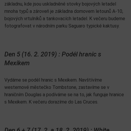
základnu, kde jsou uskladněné stovky bojových letadel
mnoha typů a zároveň je základna domovem letounů A-10,
bojových vrtulníků a tankovacích letadel. K večeru budeme
fotografovat v národním parku Saguaro typické kaktusy.
Den 5 (16. 2. 2019) : Podél hranic s
Mexikem
Vydáme se podél hranic s Mexikem. Navštívíme
westernové městečko Tombstone, zastavíme se v
hraničním Douglas a podíváme se na to, jak funguje hranice
s Mexikem. K večeru dorazíme do Las Cruces.
Den 6 + 7 (17. 2. a 18. 2. 2019) : White