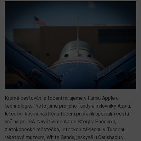
Kromě cestování a focení milujeme v Ilumiu Apple a
technologie. Proto jsme pro jeho fandy a milovníky Applu,
letectví, kosmonautiky a focení připravili speciální cestu
snů na jih USA. Navštívíme Apple Story v Phoenixu,
zlatokopecké městečko, leteckou základnu v Tucsonu,
raketové muzeum, White Sands, jeskyně u Carlsbadu v