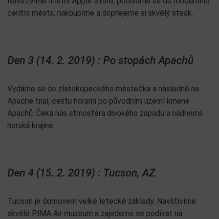
Navštívíme místní Apple Store, podíváme se do moderního
centra města, nakoupíme a dopřejeme si skvělý steak.
Den 3 (14. 2. 2019) : Po stopách Apachů
Vydáme se do zlatokopeckého městečka a následně na
Apache trial, cestu horami po původním území kmene
Apachů. Čeká nás atmosféra divokého západu a nádherná
horská krajina.
Den 4 (15. 2. 2019) : Tucson, AZ
Tucson je domovem velké letecké základy. Navštívíme
skvělé PIMA Air muzeum a zajedeme se podívat na