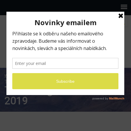
www.ilumio.cz
Fotografické expedice
Technologická cesta snů 2019
Technologická cesta snů
2019