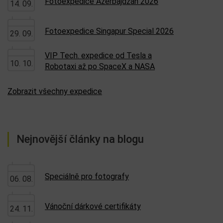
iCloud: Efektivní nastavení
08. 09.
Zobrazit všechny kurzy
Nejbližší expedice
Relaxační pobyt Korsika 2026
27. 08.
Fotoexpedice Ázerbajdžán 2026
14. 09.
Fotoexpedice Singapur Special 2026
29. 09.
VIP Tech. expedice od Tesla a
10. 10.