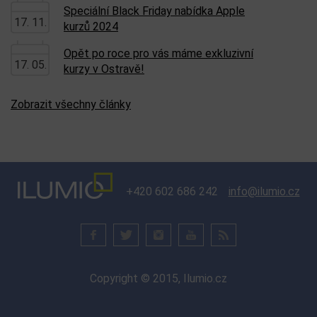
Robotaxi až po SpaceX a NASA
Zobrazit všechny expedice
Nejnovější články na blogu
Speciálně pro fotografy
06. 08.
Vánoční dárkové certifikáty
24. 11.
Speciální Black Friday nabídka Apple
17. 11.
kurzů 2024
Opět po roce pro vás máme exkluzivní
17. 05.
kurzy v Ostravě!