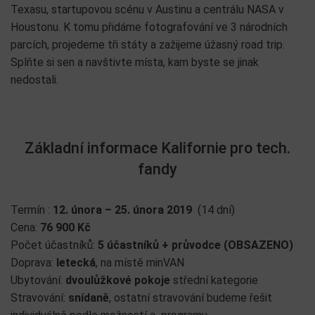
Texasu, startupovou scénu v Austinu a centrálu NASA v
Houstonu. K tomu přidáme fotografování ve 3 národních
parcích, projedeme tři státy a zažijeme úžasný road trip.
Splňte si sen a navštivte místa, kam byste se jinak
nedostali.
Základní informace Kalifornie pro tech.
fandy
Termín :
12. února – 25. února 2019
(14 dní)
Cena:
76 900 Kč
Počet účastníků:
5 účastníků + průvodce (OBSAZENO)
Doprava:
letecká
, na místě minVAN
Ubytování:
dvoulůžkové pokoje
střední kategorie
Stravování:
snídaně
, ostatní stravování budeme řešit