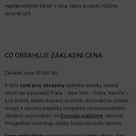
nejpříjemnějších klimat v roce, takže si cestu můžete
opravdu užít.
CO OBSAHUJE ZÁKLADNÍ CENA
Základní cena 59 900 Kč.
V této
ceně jsou obsaženy
zpáteční letenky včetně
všech tax a poplatků Praha – New York – Praha, transfer z
a na letiště, lokální dopravu na místě, ubytování se snídaní,
vstupy a všechny poplatky, komplexní cestovní pojištění
„Sbaleno za poznáním“ od
Evropské pojišťovny
, samotný
fotografický workshop, služby česky mluvícího lektora.
Cena neobsahuje
stravování kromě snídaní, nápoje. Dále