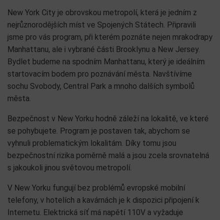
New York City je obrovskou metropolí, která je jedním z
nejrůznorodějších míst ve Spojených Státech. Připravili
jsme pro vás program, při kterém poznáte nejen mrakodrapy
Manhattanu, ale i vybrané části Brooklynu a New Jersey.
Bydlet budeme na spodním Manhattanu, který je ideálním
startovacím bodem pro poznávání města. Navštívíme
sochu Svobody, Central Park a mnoho dalších symbolů
města.
Bezpečnost v New Yorku hodně záleží na lokalitě, ve které
se pohybujete. Program je postaven tak, abychom se
vyhnuli problematickým lokalitám. Díky tomu jsou
bezpečnostní rizika poměrně malá a jsou zcela srovnatelná
s jakoukoli jinou světovou metropolí.
V New Yorku fungují bez problémů evropské mobilní
telefony, v hotelích a kavárnách je k dispozici připojení k
Internetu. Elektrická síť má napětí 110V a vyžaduje