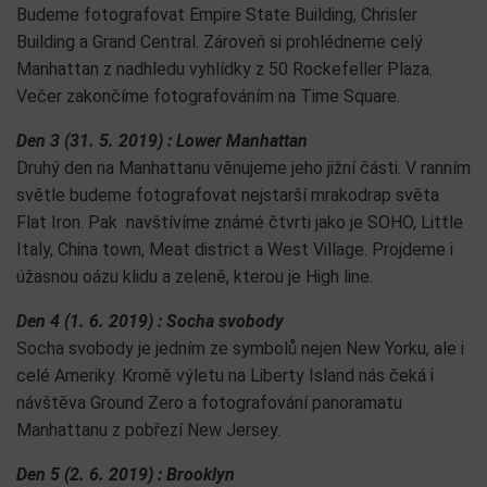
Budeme fotografovat Empire State Building, Chrisler
Building a Grand Central. Zároveň si prohlédneme celý
Manhattan z nadhledu vyhlídky z 50 Rockefeller Plaza.
Večer zakončíme fotografováním na Time Square.
Den 3 (31. 5. 2019) : Lower Manhattan
Druhý den na Manhattanu věnujeme jeho jižní části. V ranním
světle budeme fotografovat nejstarší mrakodrap světa
Flat Iron. Pak navštívíme známé čtvrti jako je SOHO, Little
Italy, China town, Meat district a West Village. Projdeme i
úžasnou oázu klidu a zeleně, kterou je High line.
Den 4 (1. 6. 2019) : Socha svobody
Socha svobody je jedním ze symbolů nejen New Yorku, ale i
celé Ameriky. Kromě výletu na Liberty Island nás čeká i
návštěva Ground Zero a fotografování panoramatu
Manhattanu z pobřezí New Jersey.
Den 5 (2. 6. 2019) : Brooklyn