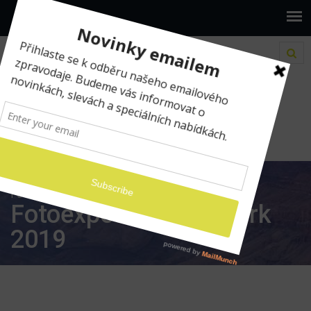
www.ilumio.cz
Fotografické expedice
Fotoexpedice New York 2019
Fotoexpedice New York
2019