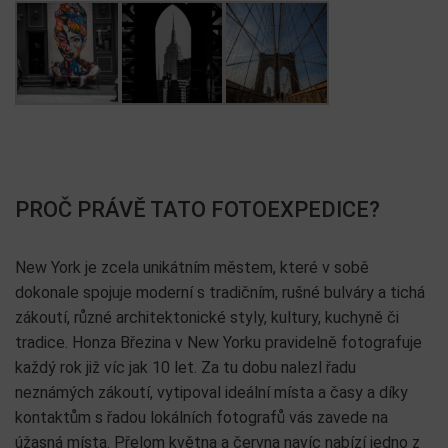
PROČ PRÁVĚ TATO FOTOEXPEDICE?
New York je zcela unikátním městem, které v sobě
dokonale spojuje moderní s tradičním, rušné bulváry a tichá
zákoutí, různé architektonické styly, kultury, kuchyně či
tradice. Honza Březina v New Yorku pravidelně fotografuje
každý rok již víc jak 10 let. Za tu dobu nalezl řadu
neznámých zákoutí, vytipoval ideální místa a časy a díky
kontaktům s řadou lokálních fotografů vás zavede na
úžasná místa. Přelom května a června navíc nabízí jedno z