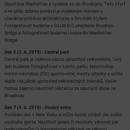
Opustíme Manhattan a vydáme se do Brooklynu. Tato čtvrť
s ne příliš dobrou pověstí je malebným místem s
charakterystickou architekturou a životním stylem.
Fotografovat budeme v D.U.M.B.O, přejdeme Brooklyn
Bridge a fotografovat budeme i sousední Manhattan
Bridge.
Den 6 (3. 6. 2019) : Central park
Central park je zelenou oázou uprostřed velkoměsta. Celý
den budeme fotografovat v tomto parku. Navštívíme
místní městskou ZOO, sportoviště, mosty, altánky a určitě
dojde i na piknik uprostřed nekonečných trávníků. Večer
mohou zájemci navštívit některou ze slavných show na
Broadway.
Den 7 (4. 6. 2019) : Osobní volno
Poslední den v New Yorku si může každý strávit dle svého
osobního gusta. Navštívit galerii či muzeum, věnovat pár
hodin nákupům či fotografovat některé ze zákoutí