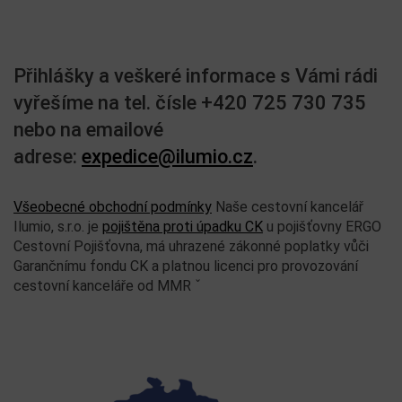
Přihlášky a veškeré informace s Vámi rádi
vyřešíme na tel. čísle +420 725 730 735
nebo na emailové
adrese:
expedice@ilumio.cz
.
Všeobecné obchodní podmínky
Naše cestovní kancelář
Ilumio, s.r.o. je
pojištěna proti úpadku CK
u pojišťovny ERGO
Cestovní Pojišťovna, má uhrazené zákonné poplatky vůči
Garančnímu fondu CK a platnou licenci pro provozování
cestovní kanceláře od MMR ˇ