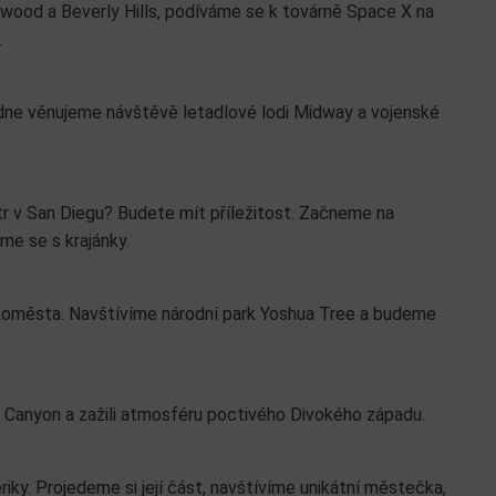
wood a Beverly Hills, podíváme se k továrně Space X na
.
ne věnujeme návštěvě letadlové lodi Midway a vojenské
r v San Diegu? Budete mít příležitost. Začneme na
me se s krajánky.
lkoměsta. Navštívíme národní park Yoshua Tree a budeme
 Canyon a zažili atmosféru poctivého Divokého západu.
ky. Projedeme si její část, navštívíme unikátní městečka,