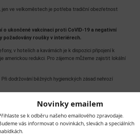
, jen ve velkoměstech je potřeba tradiční obezřetnost
í o ukončené vakcinaci proti CoVID-19 a negativní
y požadovány roušky v interiérech.
ony, v hotelích a kavárnách je k dispozici připojení k
je americkou redukci. Pro zájemce můžeme zajistit lokální
. Při dodržování běžných hygienických zásad nehrozí
troniky na světě. Probíhá v Las Vegas souběžně na