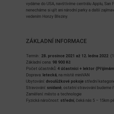
vydáme do USA, navštívíme centrálu Applu, San F
nenecháme si ujít ani národní parky a další zajím
vedením Honzy Březiny.
ZÁKLADNÍ INFORMACE
Termín :
28. prosince 2021 až 12. ledna 2022
(14
Základní cena:
98 900 Kč
Počet účastníků:
4 účastníci + lektor (Přijímám
Doprava:
letecká
, na místě miniVAN
Ubytování:
dvoulůžkové pokoje
střední kategori
Stravování:
snídaně
, ostatní stravování budeme 
Zaměření: město a technologie
Fyzická náročnost:
střední
, čeká nás 5 – 15km 