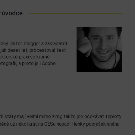
růvodce
ený lektor, blogger a zakladatel
e jak deset let, procestoval šest
lektorské praxi se kromě
ografií, a proto je i Adobe
tři státy mají velmi mírné zimy, takže jde očekávat teploty
éně už několikrát na CESu napadl i lehký poprašek sněhu