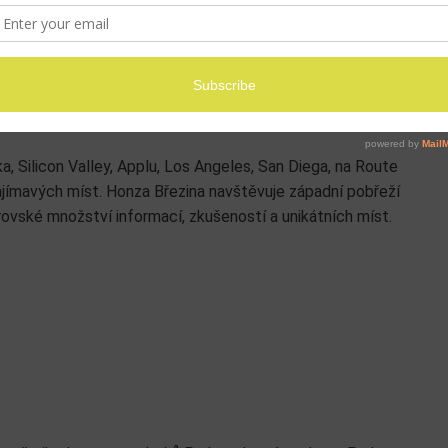
eberné množství možností. Pokud se veletrh rozhodnete
ností s akcí a díky tomu si ji budete moci vychutnat
hli zajistit exkluzivní přístup na veletrh CES 2022 a na
 Silicon Valley, Applu, Los Angeles, San Diega, na Route
ajímavých míst. Honza Březina navštěvuje západní pobřeží
brovské množství informací, zkušeností a unikátních míst.