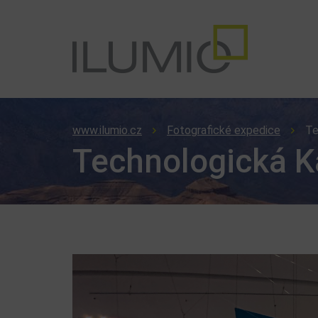
www.ilumio.cz
Fotografické expedice
Te
Technologická K