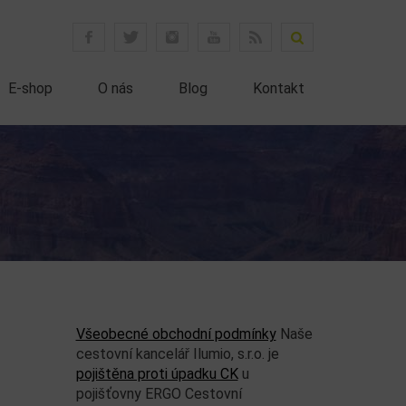
E-shop
O nás
Blog
Kontakt
Všeobecné obchodní podmínky
Naše
cestovní kancelář Ilumio, s.r.o. je
pojištěna proti úpadku CK
u
pojišťovny ERGO Cestovní