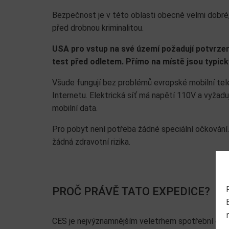
Bezpečnost je v této oblasti obecně velmi dobré
před drobnou kriminalitou.
USA pro vstup na své území požadují potvrzen
test před odletem. Přímo na místě jsou typick
Všude fungují bez problémů evropské mobilní telef
Internetu. Elektrická síť má napětí 110V a vyžadu
mobilní data.
Pro pobyt není potřeba žádné speciální očkování
žádná zdravotní rizika.
PROČ PRÁVĚ TATO EXPEDICE?
CES je nejvýznamnějším veletrhem spotřební elek