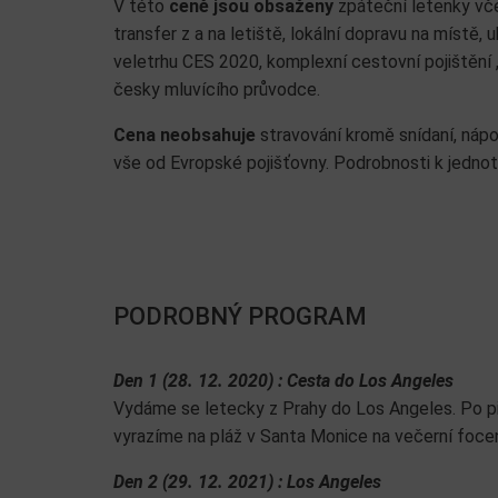
V této
ceně jsou obsaženy
zpáteční letenky vče
transfer z a na letiště, lokální dopravu na místě,
veletrhu CES 2020, komplexní cestovní pojištění
česky mluvícího průvodce.
Cena neobsahuje
stravování kromě snídaní, nápo
vše od Evropské pojišťovny. Podrobnosti k jednot
PODROBNÝ PROGRAM
Den 1 (28. 12. 2020) : Cesta do Los Angeles
Vydáme se letecky z Prahy do Los Angeles. Po pří
vyrazíme na pláž v Santa Monice na večerní focen
Den 2 (29. 12. 2021) : Los Angeles