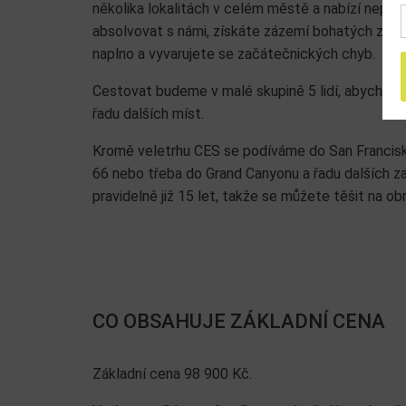
několika lokalitách v celém městě a nabízí nepř
absolvovat s námi, získáte zázemí bohatých zkuše
naplno a vyvarujete se začátečnických chyb.
Cestovat budeme v malé skupině 5 lidí, abychom mo
řadu dalších míst.
Kromě veletrhu CES se podíváme do San Franciska,
66 nebo třeba do Grand Canyonu a řadu dalších z
pravidelně již 15 let, takže se můžete těšit na o
CO OBSAHUJE ZÁKLADNÍ CENA
Základní cena 98 900 Kč.