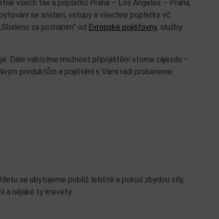
tně všech tax a poplatků Praha – Los Angeles – Praha,
 ubytování se snídaní, vstupy a všechny poplatky vč.
 „Sbaleno za poznáním“ od
Evropské pojišťovny
, služby
je. Dále nabízíme možnost připojištění storna zájezdu –
livým produktům a pojištění s Vámi rádi probereme.
letu se ubytujeme poblíž letiště a pokud zbydou síly,
í a nějaké ty krevety.