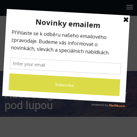
www.ilumio.cz
Apple a foto workshopy
Adobe
Lightroom: Masky pod lupou
Adobe Lightroom: Masky
pod lupou