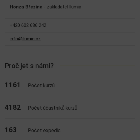
Honza Březina
- zakladatel Ilumia
+420 602 686 242
info@ilumio.cz
Proč jet s námi?
1161
Počet kurzů
4182
Počet účastníků kurzů
163
Počet expedic