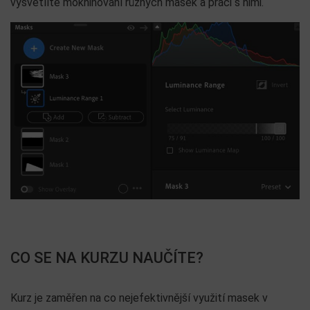
vysvětlíte mokninování různých masek a práci s nimi.
CO SE NA KURZU NAUČÍTE?
Kurz je zaměřen na co nejefektivnější využití masek v