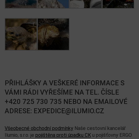
PŘIHLÁŠKY A VEŠKERÉ INFORMACE S
VÁMI RÁDI VYŘEŠÍME NA TEL. ČÍSLE
+420 725 730 735 NEBO NA EMAILOVÉ
ADRESE: EXPEDICE@ILUMIO.CZ
Všeobecné obchodní podmínky
Naše cestovní kancelář
Ilumio, s.r.o. je
pojištěna proti úpadku CK
u pojišťovny ERGO