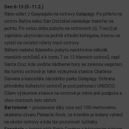
Den 6-13 (5.-11.2.)
Ráno odlet z Guayaquilu na ostrovy Galapágy. Po příletu na
ostrov Baltra nebo San Cristobal následuje transfer na
jachtu. Po celou dobu pobytu na ostrovech (tj. 7 nocí) je
zajištěno ubytování na jachtě střední kategorie, kterou se
vyráží na ostatní výlety mezi ostrovy.
Během našeho 8denního pobytu navštívíme několik
menších ostrůvků a k tomu 7 ze 13 hlavních ostrovů, např.
Santa Cruz, kde uvidíte nádherné hory se zelenou vegetací.
Na tomto ostrově je také výzkumná stanice Charlese
Darwina a kanceláře národního parku Galapágy. Ochrana
přírodního bohatství ostrovů je pod patronací UNESCO.
Cílem výzkumné stanice na ostrově je mimo jiné podpora a
chov místních želv obřích.
Bartolomé
– proslavené díky více než 100 metrovému
skalnímu útvaru Pinnacle Rock, ze kterého je krásný výhled
na okolní ostrovy a kde lze pozorovat tučňáky.