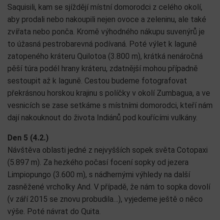
Saquisili, kam se sjíždějí místní domorodci z celého okolí,
aby prodali nebo nakoupili nejen ovoce a zeleninu, ale také
zvířata nebo ponča. Kromě výhodného nákupu suvenýrů je
to úžasná pestrobarevná podívaná. Poté výlet k laguně
zatopeného kráteru Quilotoa (3.800 m), krátká nenáročná
pěší túra podél hrany kráteru, zdatnější mohou případně
sestoupit až k laguně. Cestou budeme fotografovat
překrásnou horskou krajinu s políčky v okolí Zumbagua, a ve
vesnicích se zase setkáme s místními domorodci, kteří nám
dají nakouknout do života Indiánů pod kouřícími vulkány.
Den 5 (4.2.)
Návštěva oblasti jedné z nejvyšších sopek světa Cotopaxi
(5.897 m). Za hezkého počasí focení sopky od jezera
Limpiopungo (3.600 m), s nádhernými výhledy na další
zasněžené vrcholky And. V případě, že nám to sopka dovolí
(v září 2015 se znovu probudila…), vyjedeme ještě o něco
výše. Poté návrat do Quita.