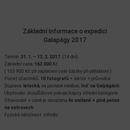
Základní informace o expedici
Galapágy 2017
Termín:
31. 1. – 13. 2. 2017
(14 dní)
Základní cena:
162 000
Kč
( 155 900 Kč při zaplacení celé částky při přihlášení )
Počet účastníků:
10 fotografů
+ lektor + průvodce
Doprava:
letecká
, na pevnině minibus,
loď na Galpágách
Ubytování: dvoulůžkové pokoje/kajuty střední kategorie
Stravování: v ceně je obsažena
4x snídaně + plná penze
na ostrovech
Fyzická náročnost: střední