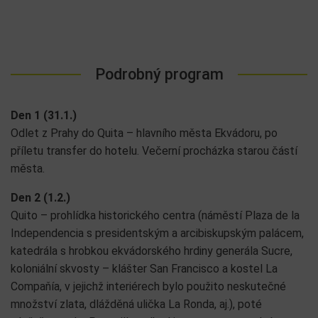
Podrobný program
Den 1 (31.1.)
Odlet z Prahy do Quita – hlavního města Ekvádoru, po
příletu transfer do hotelu. Večerní procházka starou částí
města.
Den 2 (1.2.)
Quito – prohlídka historického centra (náměstí Plaza de la
Independencia s presidentským a arcibiskupským palácem,
katedrála s hrobkou ekvádorského hrdiny generála Sucre,
koloniální skvosty – klášter San Francisco a kostel La
Compaňía, v jejichž interiérech bylo použito neskutečné
množství zlata, dlážděná ulička La Ronda, aj.), poté