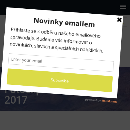
www.ilumio.cz
Fotografické expedice
Fotoexpedice Galapágy 2017
Fotoexpedice Galapágy
2017