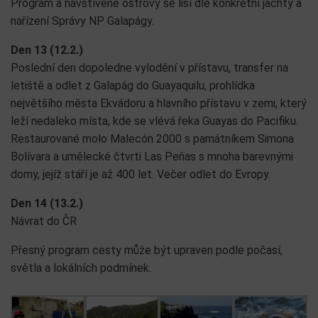
Program a navštívené ostrovy se liší dle konkrétní jachty a
nařízení Správy NP Galapágy.
Den 13 (12.2.)
Poslední den dopoledne vylodění v přístavu, transfer na
letiště a odlet z Galapág do Guayaquilu, prohlídka
největšího města Ekvádoru a hlavního přístavu v zemi, který
leží nedaleko místa, kde se vlévá řeka Guayas do Pacifiku.
Restaurované molo Malecón 2000 s památníkem Simona
Bolívara a umělecké čtvrti Las Peňas s mnoha barevnými
domy, jejíž stáří je až 400 let. Večer odlet do Evropy.
Den 14 (13.2.)
Návrat do ČR
Přesný program cesty může být upraven podle počasí,
světla a lokálních podmínek.