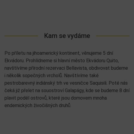
Kam se vydáme
Po příletu na jihoamerický kontinent, věnujeme 5 dní
Ekvádoru. Prohlídneme si hlavní město Ekvádoru Quito,
navštívíme přírodní rezervaci Bellavista, obdivovat budeme
i několik sopečných vrcholů. Navštívíme také
pestrobarevný indiánský trh ve vesničce Saquisili. Poté nás
čeká již přelet na souostroví Galapágy, kde se budeme 8 dní
plavit podél ostrovů, které jsou domovem mnoha
endemických živočišných druhů.