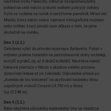
návštěva vrchu Panecillo, odkud je nezapomenutelný
pohled na celé město a okolní sněhem pokryté vulkány.
Poté se vydáme na rovník a navštívíme památník Mitad del
Mundo, který nabízí velice zajímavé etnografické muzeum
nebo Intiñan, který přináší zase důkazy o tom, že jsme
skutečně na rovníku.
Den 3 (2.2.)
Celodenní výlet do přírodní rezervace Bellavista. Pobyt v
mlžném pralese bohatém na pestrobarevné druhy orchidejí,
motýlů a ptáků, mj. až 8 druhů kolibříků. Návštěva menší
kakaové plantáže v Mindo s ukázkou celého procesu
zpracování kakaa až po čokoládu. Odpoledne přesun po
„Avenida de los Volcanos“ na ubytování nedaleko dvou
sopečných vrcholů Corazón (4.790 m) a Iliniza
Sur (5.248 m).
Den 4 (3.2.)
Ráno návštěva původního indiánského trhu ve vesničce