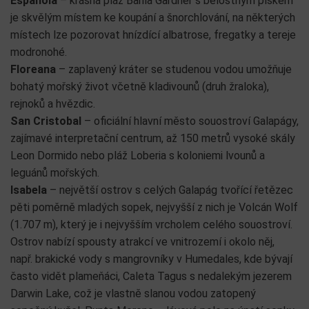
Espaňola
– krásná pláž Bahía Gardner s bělostným pískem
je skvělým místem ke koupání a šnorchlování, na některých
místech lze pozorovat hnízdící albatrose, fregatky a tereje
modronohé.
Floreana
– zaplavený kráter se studenou vodou umožňuje
bohatý mořský život včetně kladivounů (druh žraloka),
rejnoků a hvězdic.
San Cristobal
– oficiální hlavní město souostroví Galapágy,
zajímavé interpretační centrum, až 150 metrů vysoké skály
Leon Dormido nebo pláž Loberia s koloniemi lvounů a
leguánů mořských.
Isabela
– největší ostrov s celých Galapág tvořící řetězec
pěti poměrně mladých sopek, nejvyšší z nich je Volcán Wolf
(1.707 m), který je i nejvyšším vrcholem celého souostroví.
Ostrov nabízí spousty atrakcí ve vnitrozemí i okolo něj,
např. brakické vody s mangrovníky v Humedales, kde bývají
často vidět plameňáci, Caleta Tagus s nedalekým jezerem
Darwin Lake, což je vlastně slanou vodou zatopený