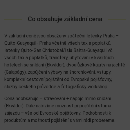
Co obsahuje základní cena
V základní ceně jsou obsaženy zpáteční letenky Praha –
Quito-Guayaquil- Praha včetně všech tax a poplatků,
letenky Quito-San Christobal/Isla Baltra-Guayaquil vč.
všech tax a poplatků, transfery, ubytování v kvalitních
hotelech se snídaní (Ekvádor), dvoulůžkové kajuty na jachtě
(Galapágy), zapůjčení výbavy na šnorchlování, vstupy,
komplexní cestovní pojištění od Evropské pojišťovny,
služby českého průvodce a fotografický workshop.
Cena neobsahuje – stravování + nápoje mimo snídaní
(Ekvádor). Dále nabízíme možnost připojištění storna
zájezdu – vše od Evropské pojišťovny. Podrobnosti k
produktům a možnosti pojištění s vámi rádi probereme.