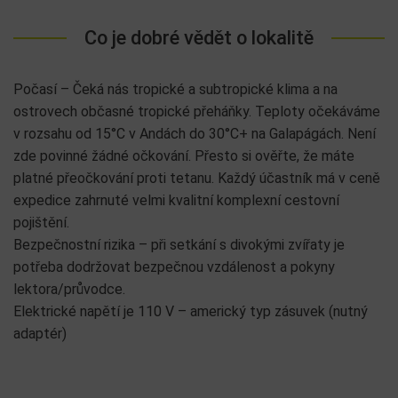
Co je dobré vědět o lokalitě
Počasí – Čeká nás tropické a subtropické klima a na
ostrovech občasné tropické přeháňky. Teploty očekáváme
v rozsahu od 15°C v Andách do 30°C+ na Galapágách. Není
zde povinné žádné očkování. Přesto si ověřte, že máte
platné přeočkování proti tetanu. Každý účastník má v ceně
expedice zahrnuté velmi kvalitní komplexní cestovní
pojištění.
Bezpečnostní rizika – při setkání s divokými zvířaty je
potřeba dodržovat bezpečnou vzdálenost a pokyny
lektora/průvodce.
Elektrické napětí je 110 V – americký typ zásuvek (nutný
adaptér)