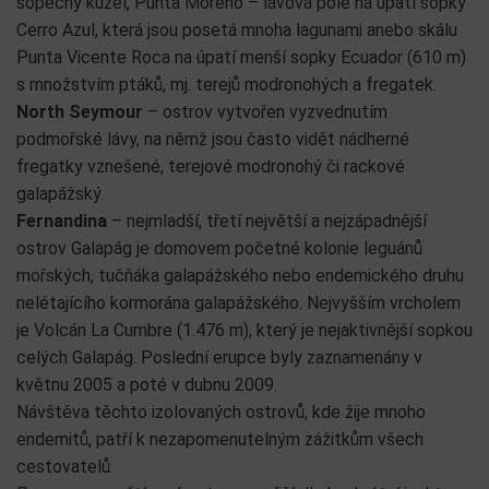
sopečný kužel, Punta Moreno – lávová pole na úpatí sopky
Cerro Azul, která jsou posetá mnoha lagunami anebo skálu
Punta Vicente Roca na úpatí menší sopky Ecuador (610 m)
s množstvím ptáků, mj. terejů modronohých a fregatek.
North Seymour
– ostrov vytvořen vyzvednutím
podmořské lávy, na němž jsou často vidět nádherné
fregatky vznešené, terejové modronohý či rackové
galapážský.
Fernandina
– nejmladší, třetí největší a nejzápadnější
ostrov Galapág je domovem početné kolonie leguánů
mořských, tučňáka galapážského nebo endemického druhu
nelétajícího kormorána galapážského. Nejvyšším vrcholem
je Volcán La Cumbre (1.476 m), který je nejaktivnější sopkou
celých Galapág. Poslední erupce byly zaznamenány v
květnu 2005 a poté v dubnu 2009.
Návštěva těchto izolovaných ostrovů, kde žije mnoho
endemitů, patří k nezapomenutelným zážitkům všech
cestovatelů.