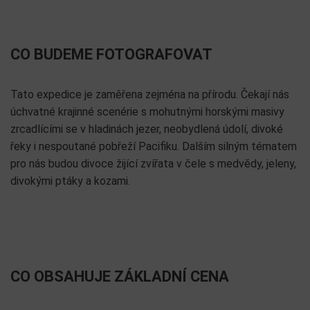
CO BUDEME FOTOGRAFOVAT
Tato expedice je zaměřena zejména na přírodu. Čekají nás
úchvatné krajinné scenérie s mohutnými horskými masivy
zrcadlícími se v hladinách jezer, neobydlená údolí, divoké
řeky i nespoutané pobřeží Pacifiku. Dalším silným tématem
pro nás budou divoce žijící zvířata v čele s medvědy, jeleny,
divokými ptáky a kozami.
CO OBSAHUJE ZÁKLADNÍ CENA