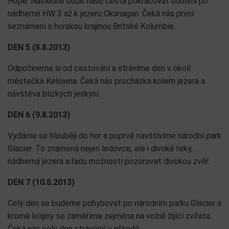
Hope. Následně bude naše cesta pokračovat údolími po
nádherné HW 3 až k jezeru Okanagan. Čeká nás první
seznámení s horskou krajinou Britské Kolumbie.
DEN 5 (8.8.2013)
Odpočineme si od cestování a strávíme den v okolí
městečka Kelowna. Čeká nás procházka kolem jezera a
návštěva blízkých jeskyní.
DEN 6 (9.8.2013)
Vydáme se hlouběji do hor a poprvé navštívíme národní park
Glacier. To znamená nejen ledovce, ale i divoké řeky,
nádherná jezera a řadu možností pozorovat divokou zvěř.
DEN 7 (10.8.2013)
Celý den se budeme pohybovat po národním parku Glacier a
kromě krajiny se zaměříme zejména na volně žijící zvířata.
Čeká nás celý den strávený v přírodě.