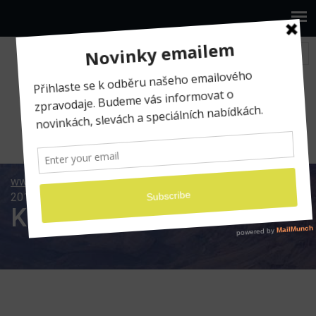
www.ilumio.cz
Fotografické expedice
Kanada
2013
Kanada 2013