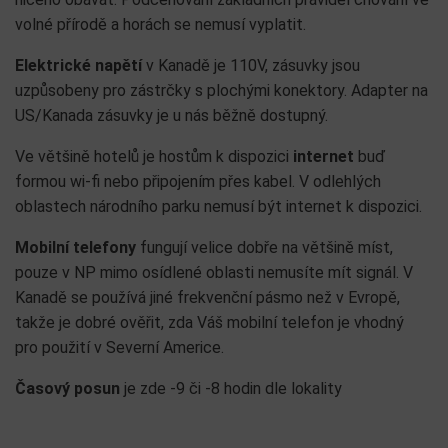
volné přírodě a horách se nemusí vyplatit.
Elektrické napětí
v Kanadě je 110V, zásuvky jsou
uzpůsobeny pro zástrčky s plochými konektory. Adapter na
US/Kanada zásuvky je u nás běžně dostupný.
Ve většině hotelů je hostům k dispozici
internet
buď
formou wi-fi nebo připojením přes kabel. V odlehlých
oblastech národního parku nemusí být internet k dispozici.
Mobilní telefony
fungují velice dobře na většině míst,
pouze v NP mimo osídlené oblasti nemusíte mít signál. V
Kanadě se používá jiné frekvenční pásmo než v Evropě,
takže je dobré ověřit, zda Váš mobilní telefon je vhodný
pro použití v Severní Americe.
Časový posun
je zde -9 či -8 hodin dle lokality