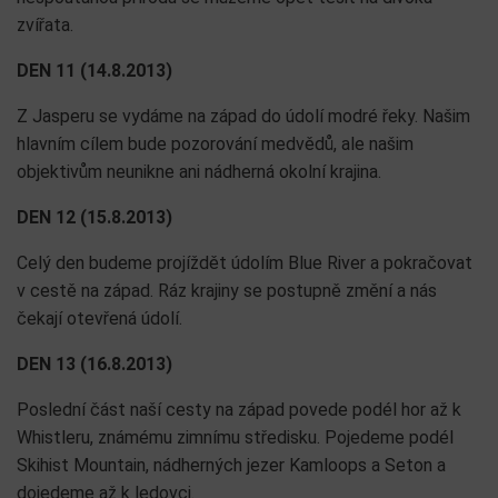
zvířata.
DEN 11 (14.8.2013)
Z Jasperu se vydáme na západ do údolí modré řeky. Našim
hlavním cílem bude pozorování medvědů, ale našim
objektivům neunikne ani nádherná okolní krajina.
DEN 12 (15.8.2013)
Celý den budeme projíždět údolím Blue River a pokračovat
v cestě na západ. Ráz krajiny se postupně změní a nás
čekají otevřená údolí.
DEN 13 (16.8.2013)
Poslední část naší cesty na západ povede podél hor až k
Whistleru, známému zimnímu středisku. Pojedeme podél
Skihist Mountain, nádherných jezer Kamloops a Seton a
dojedeme až k ledovci.