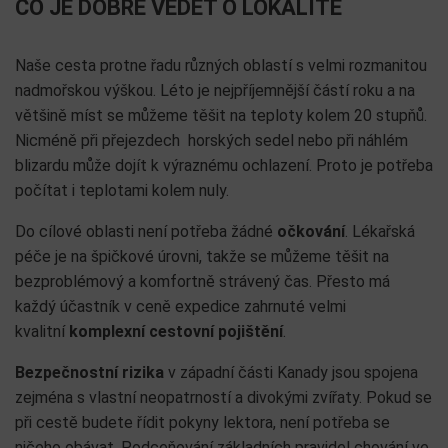
CO JE DOBRÉ VĚDĚT O LOKALITĚ
Naše cesta protne řadu různých oblastí s velmi rozmanitou
nadmořskou výškou. Léto je nejpříjemnější částí roku a na
většině míst se můžeme těšit na teploty kolem 20 stupňů.
Nicméně při přejezdech horských sedel nebo při náhlém
blizardu může dojít k výraznému ochlazení. Proto je potřeba
počítat i teplotami kolem nuly.
Do cílové oblasti není potřeba žádné
očkování
. Lékařská
péče je na špičkové úrovni, takže se můžeme těšit na
bezproblémový a komfortně strávený čas. Přesto má
každý účastník v ceně expedice zahrnuté velmi
kvalitní
komplexní cestovní pojištění
.
Bezpečnostní rizika
v západní části Kanady jsou spojena
zejména s vlastní neopatrností a divokými zvířaty. Pokud se
při cestě budete řídit pokyny lektora, není potřeba se
ničeho obávat. Podceňování základních pravidel chování ve