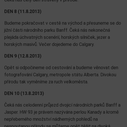
DEN 8 (11.8.2013)
Budeme pokračovat v cestě na východ a přesuneme se do
jižní části národního parku Banff. Čeká nás nekonečná
plejáda úchvatných scenérií, horských silniček, jezer a
horských masivů. Večer dojedeme do Calgary.
DEN 9 (12.8.2013)
Opět si odpočineme od cestování a budeme věnovat den
fotografování Calgary, metropole státu Alberta. Divokou
přírodu tak vyměníme za ruch velkoměsta.
DEN 10 (13.8.2013)
Čeká nás celodenní průjezd dvojicí národních parků Banff a
Jasper. HW 93 je právem nazývána perlou Kanady a kromě
nepřeberného množství nádherných pohledů na
nespoutanou přírodu se můžeme opět těšit na divoká