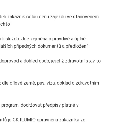
dí-li zákazník celou cenu zájezdu ve stanoveném
ěchto
í služeb. Jde zejména o pravdivé a úplné
 dalších případných dokumentů a předložení
doprovod a dohled osob, jejichž zdravotní stav to
dle cílové země, pas, víza, doklad o zdravotním
ý program, dodržovat předpisy platné v
ientů je CK ILUMIO oprávněna zákazníka ze