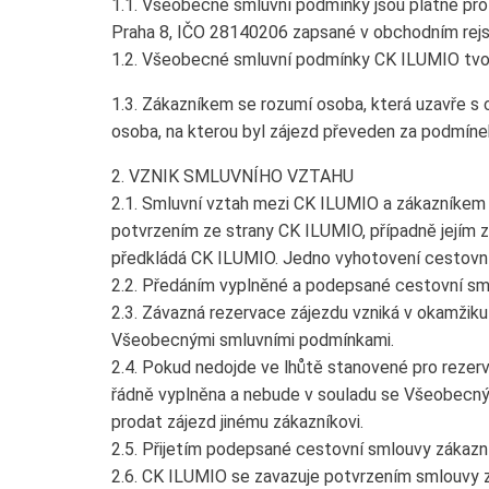
1.1. Všeobecné smluvní podmínky jsou platné pro
Praha 8, IČO 28140206 zapsané v obchodním rejs
1.2. Všeobecné smluvní podmínky CK ILUMIO tvoř
1.3. Zákazníkem se rozumí osoba, která uzavře s 
osoba, na kterou byl zájezd převeden za podmíne
2. VZNIK SMLUVNÍHO VZTAHU
2.1. Smluvní vztah mezi CK ILUMIO a zákazníkem
potvrzením ze strany CK ILUMIO, případně její
předkládá CK ILUMIO. Jedno vyhotovení cestovní
2.2. Předáním vyplněné a podepsané cestovní sml
2.3. Závazná rezervace zájezdu vzniká v okamžiku
Všeobecnými smluvními podmínkami.
2.4. Pokud nedojde ve lhůtě stanovené pro rezer
řádně vyplněna a nebude v souladu se Všeobecný
prodat zájezd jinému zákazníkovi.
2.5. Přijetím podepsané cestovní smlouvy zákazní
2.6. CK ILUMIO se zavazuje potvrzením smlouvy z