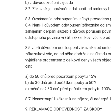
b) z důvodu zrušení zájezdu
8.2. Zákazník je oprávněn odstoupit od smlouvy b
8.3. Oznámení o odstoupení musí být provedeno
8.4. Není-li důvodem odstoupení zákazníka od s
zahájením čerpání služeb z důvodu porušení povin
odstupného povinna vrátit zákazníkovi vše, co od
8.5. Je-li důvodem odstoupení zákazníka od sml
zákazníkovi vše, co od něho obdržela na úhradu c
vyjádřené procentem z celkové ceny všech objed
činí:
a) do 60 dnů před počátkem pobytu 15%
b) do 30 dnů před počátkem pobytu 50%
c) méně než 30 dnů před počátkem pobytu 100%
8.7. Nenastoupí-li zákazník na zájezd, či nečerp
9. REKLAMACE, ODPOVĚDNOST ZA ŠKODY