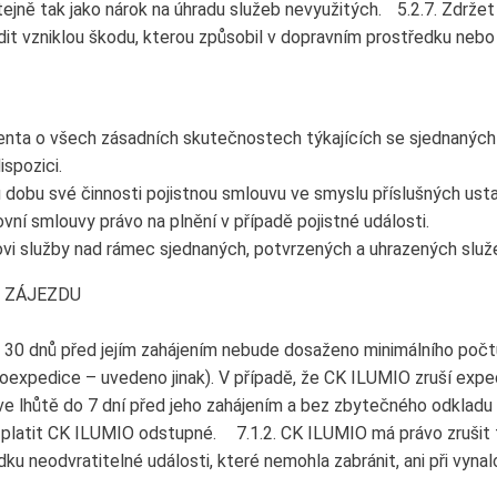
ejně tak jako nárok na úhradu služeb nevyužitých. 5.2.7. Zdržet 
it vzniklou škodu, kterou způsobil v dopravním prostředku nebo v
lienta o všech zásadních skutečnostech týkajících se sjednanýc
spozici.
u dobu své činnosti pojistnou smlouvu ve smyslu příslušných us
vní smlouvy právo na plnění v případě pojistné události.
vi služby nad rámec sjednaných, potvrzených a uhrazených služ
Í ZÁJEZDU
do 30 dnů před jejím zahájením nebude dosaženo minimálního počtu
oexpedice – uvedeno jinak). V případě, že CK ILUMIO zruší expe
ve lhůtě do 7 dní před jeho zahájením a bez zbytečného odkladu 
en platit CK ILUMIO odstupné. 7.1.2. CK ILUMIO má právo zrušit
u neodvratitelné události, které nemohla zabránit, ani při vynal