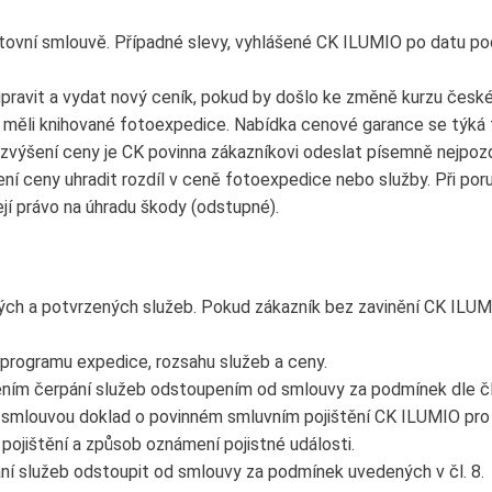
tovní smlouvě. Případné slevy, vyhlášené CK ILUMIO po datu po
upravit a vydat nový ceník, pokud by došlo ke změně kurzu české
ří měli knihované fotoexpedice. Nabídka cenové garance se týká 
o zvýšení ceny je CK povinna zákazníkovi odeslat písemně nejpoz
ní ceny uhradit rozdíl v ceně fotoexpedice nebo služby. Při po
jí právo na úhradu škody (odstupné).
ných a potvrzených služeb. Pokud zákazník bez zavinění CK ILUM
programu expedice, rozsahu služeb a ceny.
hájením čerpání služeb odstoupením od smlouvy za podmínek dle čl
í smlouvou doklad o povinném smluvním pojištění CK ILUMIO pro 
pojištění a způsob oznámení pojistné události.
ání služeb odstoupit od smlouvy za podmínek uvedených v čl. 8.