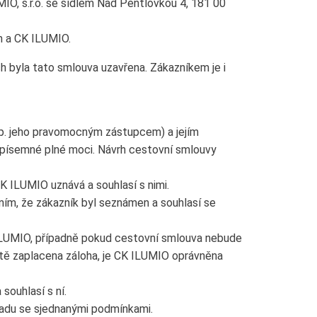
IO, s.r.o. se sídlem Nad Pentlovkou 4, 181 00
m a CK ILUMIO.
h byla tato smlouva uzavřena. Zákazníkem je i
p. jeho pravomocným zástupcem) a jejím
písemné plné moci. Návrh cestovní smlouvy
 ILUMIO uznává a souhlasí s nimi.
ním, že zákazník byl seznámen a souhlasí se
 ILUMIO, případně pokud cestovní smlouva nebude
tě zaplacena záloha, je CK ILUMIO oprávněna
souhlasí s ní.
ladu se sjednanými podmínkami.