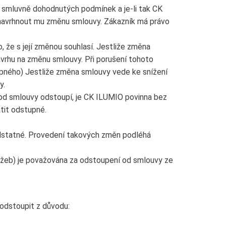
e smluvně dohodnutých podmínek a je-li tak CK
 navrhnout mu změnu smlouvy. Zákazník má právo
 že s její změnou souhlasí. Jestliže změna
ávrhu na změnu smlouvy. Při porušení tohoto
pného) Jestliže změna smlouvy vede ke snížení
y.
 od smlouvy odstoupí, je CK ILUMIO povinna bez
atit odstupné.
odstatné. Provedení takových změn podléhá
lužeb) je považována za odstoupení od smlouvy ze
odstoupit z důvodu: