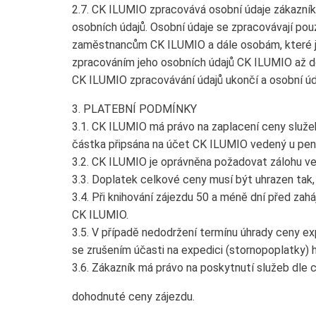
2.7. CK ILUMIO zpracovává osobní údaje zákazní
osobních údajů. Osobní údaje se zpracovávají po
zaměstnancům CK ILUMIO a dále osobám, které j
zpracováním jeho osobních údajů CK ILUMIO až d
CK ILUMIO zpracovávání údajů ukončí a osobní úda
3. PLATEBNÍ PODMÍNKY
3.1. CK ILUMIO má právo na zaplacení ceny služe
částka připsána na účet CK ILUMIO vedený u pen
3.2. CK ILUMIO je oprávněna požadovat zálohu ve 
3.3. Doplatek celkové ceny musí být uhrazen tak,
3.4. Při knihování zájezdu 50 a méně dní před za
CK ILUMIO.
3.5. V případě nedodržení termínu úhrady ceny e
se zrušením účasti na expedici (stornopoplatky) h
3.6. Zákazník má právo na poskytnutí služeb dle 
dohodnuté ceny zájezdu.