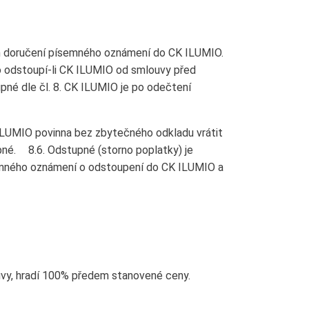
m doručení písemného oznámení do CK ILUMIO.
o odstoupí-li CK ILUMIO od smlouvy před
pné dle čl. 8. CK ILUMIO je po odečtení
ILUMIO povinna bez zbytečného odkladu vrátit
upné. 8.6. Odstupné (storno poplatky) je
semného oznámení o odstoupení do CK ILUMIO a
ouvy, hradí 100% předem stanovené ceny.