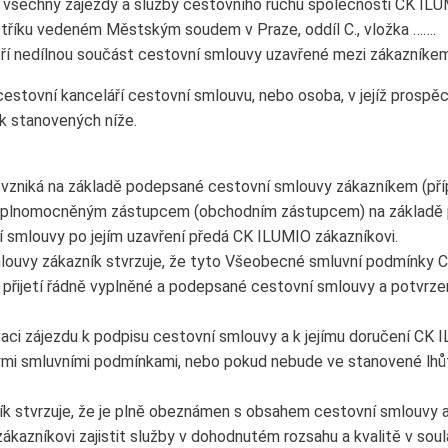
 všechny zájezdy a služby cestovního ruchu společnosti CK ILUM
tříku vedeném Městským soudem v Praze, oddíl C., vložka …….
í nedílnou součást cestovní smlouvy uzavřené mezi zákazníke
cestovní kanceláří cestovní smlouvu, nebo osoba, v jejíž prospěc
k stanovených níže.
 vzniká na základě podepsané cestovní smlouvy zákazníkem (pří
m zplnomocněným zástupcem (obchodním zástupcem) na základě 
 smlouvy po jejím uzavření předá CK ILUMIO zákazníkovi.
ouvy zákazník stvrzuje, že tyto Všeobecné smluvní podmínky CK
 přijetí řádně vyplněné a podepsané cestovní smlouvy a potvrze
vaci zájezdu k podpisu cestovní smlouvy a k jejímu doručení CK
mi smluvními podmínkami, nebo pokud nebude ve stanovené lhů
k stvrzuje, že je plně obeznámen s obsahem cestovní smlouvy a 
ákazníkovi zajistit služby v dohodnutém rozsahu a kvalitě v sou