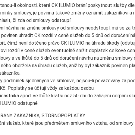
tanou-li okolnosti, které CK ILUMIO brání poskytnout služby dl
mínky smlouvy, je povinna takové změny oznámit zákazníkovi a
asit, či zda od smlouvy odstoupí.
ení návrhu na změnu smlouvy od smlouvy neodstoupí, má se za to,
 povinen uhradit CK rozdíl v ceně služeb do 5 dnů od doručení n
t, čímž není dotčeno právo CK ILUMIO na úhradu škody (odstu
ovi rozdíl v ceně služeb eventuelně snížit doplatek celkové cen
mlouvy a ve lhůtě do 5 dnů od doručení návrhu na změnu smlouvy
něho obdržela na úhradu služeb, aniž by byl zákazník povinen pl
zákazníka:
ěny podmínek sjednaných ve smlouvě, nejsou-li považovány za p
 Kč. Poplatky se účtují vždy za každou osobu.
astníka apod. ve lhůtě kratší než 50 dní do zahájení čerpání s
K ILUMIO odstupné.
STRANY ZÁKAZNÍKA, STORNOPOPLATKY
ání služeb, které jsou předmětem smluvního vztahu, od smlouvy 