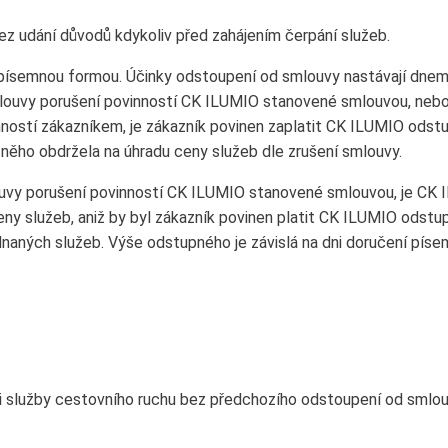
ez udání důvodů kdykoliv před zahájením čerpání služeb.
 písemnou formou. Účinky odstoupení od smlouvy nastávají dne
mlouvy porušení povinností CK ILUMIO stanovené smlouvou, neb
ností zákazníkem, je zákazník povinen zaplatit CK ILUMIO odstu
 něho obdržela na úhradu ceny služeb dle zrušení smlouvy.
ouvy porušení povinností CK ILUMIO stanovené smlouvou, je CK 
eny služeb, aniž by byl zákazník povinen platit CK ILUMIO odst
naných služeb. Výše odstupného je závislá na dni doručení pí
á-li služby cestovního ruchu bez předchozího odstoupení od sml