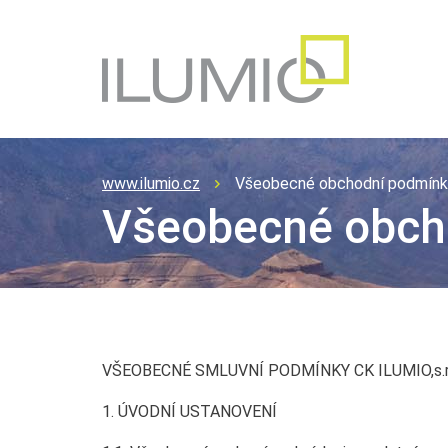
www.ilumio.cz
Všeobecné obchodní podmínk
Všeobecné obch
VŠEOBECNÉ SMLUVNÍ PODMÍNKY CK ILUMIO,s.r
1. ÚVODNÍ USTANOVENÍ