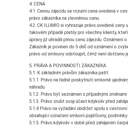
4. CENA
4.1. Cenou zájezdu se rozumí cena uvedená v ces
právo zákazníka na zlevněnou cenu.
4.2. CK ILUMIO si vyhrazuje právo uvedené ceny 
takovém případě platily pro všechny klienty, kte
úpravy již uhradili plnou cenu zájezdu. Oznámení 
Zákazník je povinen do 5 dnů od oznámení o zvýše
právo od smlouvy odstoupit, čímž není dotčeno je
5. PRÁVA A POVINNOSTI ZÁKAZNÍKA
5.1. K základním právům zákazníka patří:
5.1.1. Právo na řádné poskytnutí smluvně ujedna
náhradu.
5.1.2. Právo být seznámen s případnými změnami 
5.1.3. Právo zrušit svoji účast kdykoliv před za
5.1.4 Právo na vyžádání obdržet spolu s cestovn
obsahující označení smluvní pojišťovny, podmínky 
5.1.5. Právo kdykoliv v době před zahájením čerp