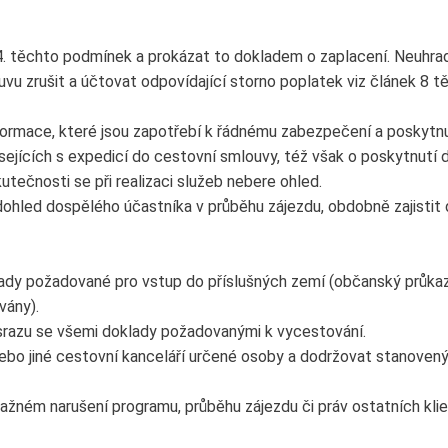
 4. těchto podmínek a prokázat to dokladem o zaplacení. Neuhra
u zrušit a účtovat odpovídající storno poplatek viz článek 8 t
rmace, které jsou zapotřebí k řádnému zabezpečení a poskytnut
sejících s expedicí do cestovní smlouvy, též však o poskytnutí
ečnosti se při realizaci služeb nebere ohled.
 dohled dospělého účastníka v průběhu zájezdu, obdobně zajistit 
ady požadované pro vstup do příslušných zemí (občanský průkaz 
vány).
srazu se všemi doklady požadovanými k vycestování.
nebo jiné cestovní kanceláří určené osoby a dodržovat stanoven
važném narušení programu, průběhu zájezdu či práv ostatních kl