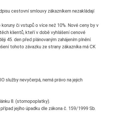
dpisu cestovní smlouvy zákazníkem nezakládají
 koruny či vstupů o více než 10%. Nové ceny by v
těch klientů, kteří v době vyhlášení cenové
ději 45. den před plánovaným zahájením plnění.
rušení tohoto závazku ze strany zákazníka má CK
IO služby nevyčerpá, nemá právo na jejich
ánku 8. (stornopoplatky).
případ jejího úpadku dle zákona č. 159/1999 Sb.