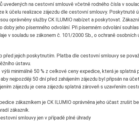
ků uvedených na cestovní smlouvě včetně rodného čísla v soula
uze k účelu realizace zájezdu dle cestovní smlouvy. Poskytnuté
sou oprávněny služby CK ILUMIO nabízet a poskytovat. Zákazní
o doby jeho písemného odvolání. Při písemném odvolání souhlas
je v souladu se zákonem č. 101/2000 Sb., o ochraně osobních úd
b před jejich poskytnutím. Platba dle cestovní smlouvy se považ
ěžního ústavu.
výši minimálně 50 % z celkové ceny expedice, která je splatná p
 aby nejpozději 50 dní před zahájením zájezdu byl připsán na úč
hájením zájezdu je cena zájezdu splatná zároveň s uzavřením cest
xpedice zákazníkem je CK ILUMIO oprávněna jeho účast zrušit bez
radí zákazník.
cestovní smlouvy jen v případě plné úhrady