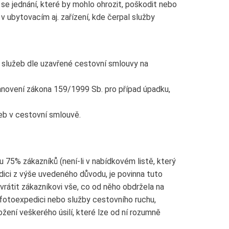
se jednání, které by mohlo ohrozit, poškodit nebo
 ubytovacím aj. zařízení, kde čerpal služby
h služeb dle uzavřené cestovní smlouvy na
tanovení zákona 159/1999 Sb. pro případ úpadku,
eb v cestovní smlouvě.
 75% zákazníků (není-li v nabídkovém listě, který
dici z výše uvedeného důvodu, je povinna tuto
vrátit zákazníkovi vše, co od něho obdržela na
 fotoexpedici nebo služby cestovního ruchu,
ožení veškerého úsilí, které lze od ní rozumně