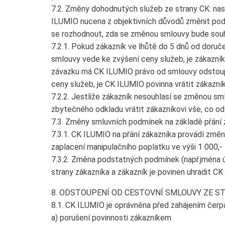
7.2. Změny dohodnutých služeb ze strany CK: nas
ILUMIO nucena z objektivních důvodů změnit pod
se rozhodnout, zda se změnou smlouvy bude souhl
7.2.1. Pokud zákazník ve lhůtě do 5 dnů od doruč
smlouvy vede ke zvýšení ceny služeb, je zákazník
závazku má CK ILUMIO právo od smlouvy odstoupi
ceny služeb, je CK ILUMIO povinna vrátit zákazník
7.2.2. Jestliže zákazník nesouhlasí se změnou s
zbytečného odkladu vrátit zákazníkovi vše, co od 
7.3. Změny smluvních podmínek na základě přání 
7.3.1. CK ILUMIO na přání zákazníka provádí zm
zaplacení manipulačního poplatku ve výši 1 000,-
7.3.2. Změna podstatných podmínek (např.jména úč
strany zákazníka a zákazník je povinen uhradit C
8. ODSTOUPENÍ OD CESTOVNÍ SMLOUVY ZE 
8.1. CK ILUMIO je oprávněna před zahájením čerp
a) porušení povinnosti zákazníkem