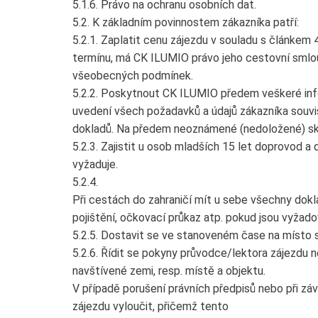
5.1.6. Právo na ochranu osobních dat.
5.2. K základním povinnostem zákazníka patří:
5.2.1. Zaplatit cenu zájezdu v souladu s článkem
termínu, má CK ILUMIO právo jeho cestovní smlouv
všeobecných podmínek.
5.2.2. Poskytnout CK ILUMIO předem veškeré info
uvedení všech požadavků a údajů zákazníka souvi
dokladů. Na předem neoznámené (nedoložené) skut
5.2.3. Zajistit u osob mladších 15 let doprovod a
vyžaduje.
5.2.4.
Při cestách do zahraničí mít u sebe všechny dokl
pojištění, očkovací průkaz atp. pokud jsou vyžado
5.2.5. Dostavit se ve stanoveném čase na místo 
5.2.6. Řídit se pokyny průvodce/lektora zájezdu 
navštívené zemi, resp. místě a objektu.
V případě porušení právních předpisů nebo při zá
zájezdu vyloučit, přičemž tento