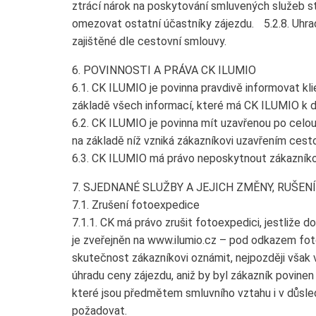
ztrácí nárok na poskytování smluvených služeb st
omezovat ostatní účastníky zájezdu. 5.2.8. Uhrad
zajištěné dle cestovní smlouvy.
6. POVINNOSTI A PRÁVA CK ILUMIO
6.1. CK ILUMIO je povinna pravdivě informovat k
základě všech informací, které má CK ILUMIO k di
6.2. CK ILUMIO je povinna mít uzavřenou po celo
na základě níž vzniká zákazníkovi uzavřením cesto
6.3. CK ILUMIO má právo neposkytnout zákazníko
7. SJEDNANÉ SLUŽBY A JEJICH ZMĚNY, RUŠEN
7.1. Zrušení fotoexpedice
7.1.1. CK má právo zrušit fotoexpedici, jestliže 
je zveřejněn na www.ilumio.cz – pod odkazem fot
skutečnost zákazníkovi oznámit, nejpozději však 
úhradu ceny zájezdu, aniž by byl zákazník povin
které jsou předmětem smluvního vztahu i v důsledk
požadovat.