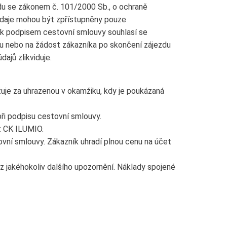
du se zákonem č. 101/2000 Sb., o ochraně
 údaje mohou být zpřístupněny pouze
k podpisem cestovní smlouvy souhlasí se
u nebo na žádost zákazníka po skončení zájezdu
ajů zlikviduje.
uje za uhrazenou v okamžiku, kdy je poukázaná
ři podpisu cestovní smlouvy.
et CK ILUMIO.
ovní smlouvy. Zákazník uhradí plnou cenu na účet
 jakéhokoliv dalšího upozornění. Náklady spojené