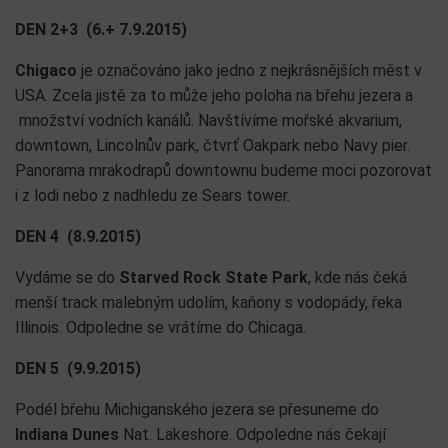
DEN 2+3 (6.+ 7.9.2015)
Chigaco
je označováno jako jedno z nejkrásnějších měst v
USA. Zcela jistě za to může jeho poloha na břehu jezera a
množství vodních kanálů. Navštívíme mořské akvarium,
downtown, Lincolnův park, čtvrť Oakpark nebo Navy pier.
Panorama mrakodrapů downtownu budeme moci pozorovat
i z lodi nebo z nadhledu ze Sears tower.
DEN 4 (8.9.2015)
Vydáme se do
Starved Rock State Park
, kde nás čeká
menší track malebným udolím, kaňony s vodopády, řeka
Illinois. Odpoledne se vrátíme do Chicaga.
DEN 5 (9.9.2015)
Podél břehu Michiganského jezera se přesuneme do
Indiana Dunes
Nat. Lakeshore. Odpoledne nás čekají