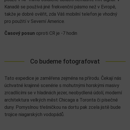
Kanadě se používá jiné frekvenční pásmo než v Evropě,
takže je dobré ověřit, zda Váš mobilní telefon je vhodný
pro použití v Severní Americe.
Časový posun
oproti CR je -7 hodin
Co budeme fotografovat
Tato expedice je zaměřena zejména na přírodu. Čekají nás
úchvatné krajinné scenérie s mohutnými horskými masivy
zrcadlícími se v hladinách jezer, neobydlená údolí, moderní
architektura velkých měst Chicaga a Toronta či písečné
duny. Pomyslnou třešničkou na dortu pak zcela jistě bude
trojice niagarských vodopádů.