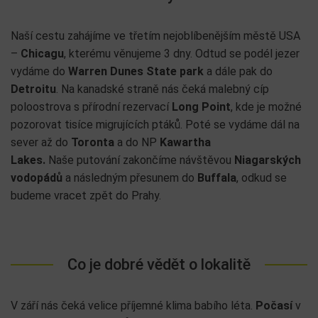
Naší cestu zahájíme ve třetím nejoblíbenějším městě USA
–
Chicagu
, kterému věnujeme 3 dny. Odtud se podél jezer
vydáme do
Warren Dunes State park
a dále pak do
Detroitu
. Na kanadské straně nás čeká malebný cíp
poloostrova s přírodní rezervací
Long Point
, kde je možné
pozorovat tisíce migrujících ptáků. Poté se vydáme dál na
sever až do
Toronta
a do NP
Kawartha
Lakes.
Naše putování zakončíme návštěvou
Niagarských
vodopádů
a následným přesunem do
Buffala
, odkud se
budeme vracet zpět do Prahy.
Co je dobré vědět o lokalitě
V září nás čeká velice příjemné klima babího léta.
Počasí
v