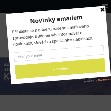
www.ilumio.cz
Fotografické expedice
Kanadská
jezera 2015
Kanadská jezera 2015