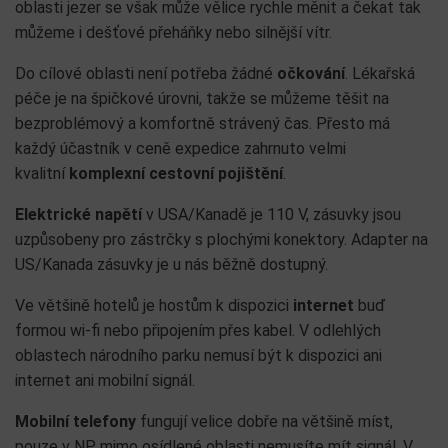
oblasti jezer se však může vělice rychle měnit a čekat tak
můžeme i dešťové přeháňky nebo silnější vítr.
Do cílové oblasti není potřeba žádné
očkování
. Lékařská
péče je na špičkové úrovni, takže se můžeme těšit na
bezproblémový a komfortně strávený čas. Přesto má
každý účastník v ceně expedice zahrnuto velmi
kvalitní
komplexní cestovní pojištění
.
Elektrické napětí
v USA/Kanadě je 110 V, zásuvky jsou
uzpůsobeny pro zástrčky s plochými konektory. Adapter na
US/Kanada zásuvky je u nás běžně dostupný.
Ve většině hotelů je hostům k dispozici
internet
buď
formou wi-fi nebo připojením přes kabel. V odlehlých
oblastech národního parku nemusí být k dispozici ani
internet ani mobilní signál.
Mobilní telefony
fungují velice dobře na většině míst,
pouze v NP mimo osídlené oblasti nemusíte mít signál. V