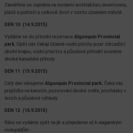
Zaměříme se zejména na moderní architekturu downtownu,
plážě a pobřeží a celkově život v tomto úžasném městě.
DEN 10 (14.9.2015)
Vydáme se do přírodní rezervace
Algonquin Provincial
park
. Opět nás čekají úžasné vodní plochy jezer zdrcadlící
okolní krajinu, vodní ptactvo a působivé přírodní scenérie
divoké kanadské přírody.
DEN 11 (15.9.2015)
Celý den věnujeme
Algonquin Provincial park.
Čeká nás
projížďka na kanoích, pozorování divoké zvěře, procházky v
lesích a působivé výhledy.
DEN 12 (16.9.2015)
Ráno se vydáme zpět na jih a přejedeme až k niagarským
vodopádům.