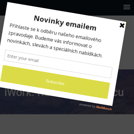
www.ilumio.cz
Apple a foto workshopy
iWork:
Kancelář na Macu
iWork: Kancelář na Macu