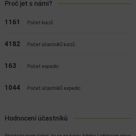
Proč jet s námi?
1161
Počet kurzů
4182
Počet účastníků kurzů
163
Počet expedic
1044
Počet účastníků expedic
Hodnocení účastníků
Přestože jsem čekal, že se na kurzu Adobe Lightroom něco