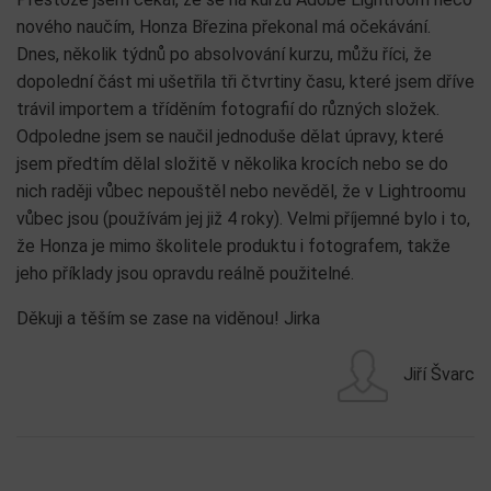
nového naučím, Honza Březina překonal má očekávání.
Dnes, několik týdnů po absolvování kurzu, můžu říci, že
dopolední část mi ušetřila tři čtvrtiny času, které jsem dříve
trávil importem a tříděním fotografií do různých složek.
Odpoledne jsem se naučil jednoduše dělat úpravy, které
jsem předtím dělal složitě v několika krocích nebo se do
nich raději vůbec nepouštěl nebo nevěděl, že v Lightroomu
vůbec jsou (používám jej již 4 roky). Velmi příjemné bylo i to,
že Honza je mimo školitele produktu i fotografem, takže
jeho příklady jsou opravdu reálně použitelné.
Děkuji a těším se zase na viděnou! Jirka
Jiří Švarc