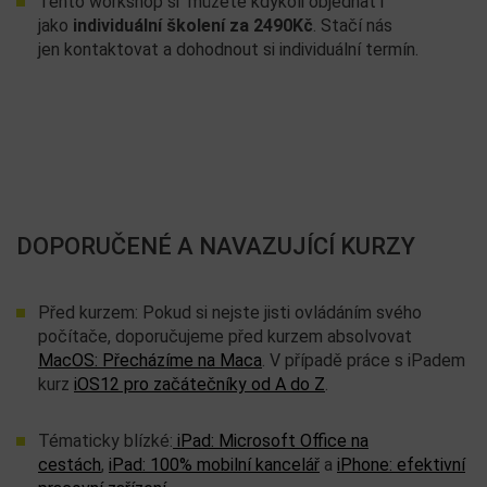
Tento workshop si můžete kdykoli objednat i
jako
individuální školení za 2490Kč
. Stačí nás
jen kontaktovat a dohodnout si individuální termín.
DOPORUČENÉ A NAVAZUJÍCÍ KURZY
Před kurzem: Pokud si nejste jisti ovládáním svého
počítače, doporučujeme před kurzem absolvovat
MacOS: Přecházíme na Maca
. V případě práce s iPadem
kurz
iOS12 pro začátečníky od A do Z
.
Tématicky blízké:
iPad: Microsoft Office na
cestách
,
iPad: 100% mobilní kancelář
a
iPhone: efektivní