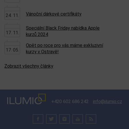
Vánoční dárkové certifikáty
24. 11.
Speciální Black Friday nabídka Apple
17. 11.
kurzů 2024
Opět po roce pro vás máme exkluzivní
17. 05.
kurzy v Ostravě!
Zobrazit všechny články
+420 602 686 242
info@ilumio.cz