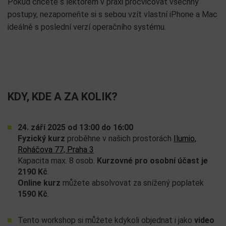
Pokud chcete s lektorem v praxi procvičovat všechny
postupy, nezapomeňte si s sebou vzít vlastní iPhone a Mac
ideálně s poslední verzí operačního systému.
KDY, KDE A ZA KOLIK?
24. září 2025 od 13:00 do 16:00
Fyzický kurz
proběhne v našich prostorách
Ilumio,
Roháčova 77, Praha 3
Kapacita max. 8 osob.
Kurzovné pro osobní účast je
2190 Kč
.
Online kurz
můžete absolvovat za snížený poplatek
1590 Kč
.
Tento workshop si můžete kdykoli objednat i jako
video