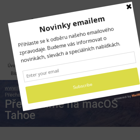
Úvodní strana
Expedice
Kurzy
E-shop
O nás
Blog
Kontakt
www.ilumio.cz
Apple a foto workshopy
Přecházíme na macOS Tahoe
Přecházíme na macOS
Tahoe