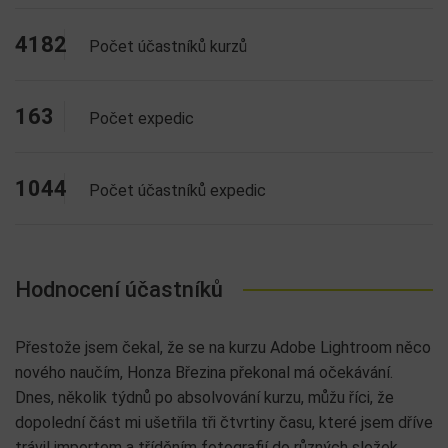
4182
Počet účastníků kurzů
163
Počet expedic
1044
Počet účastníků expedic
Hodnocení účastníků
Přestože jsem čekal, že se na kurzu Adobe Lightroom něco
nového naučím, Honza Březina překonal má očekávání.
Dnes, několik týdnů po absolvování kurzu, můžu říci, že
dopolední část mi ušetřila tři čtvrtiny času, které jsem dříve
trávil importem a tříděním fotografií do různých složek.