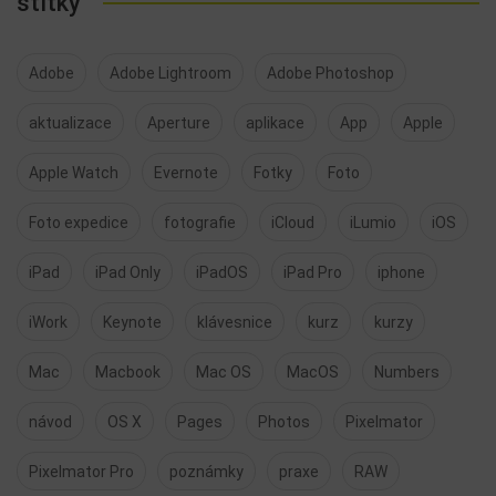
štítky
Adobe
Adobe Lightroom
Adobe Photoshop
aktualizace
Aperture
aplikace
App
Apple
Apple Watch
Evernote
Fotky
Foto
Foto expedice
fotografie
iCloud
iLumio
iOS
iPad
iPad Only
iPadOS
iPad Pro
iphone
iWork
Keynote
klávesnice
kurz
kurzy
Mac
Macbook
Mac OS
MacOS
Numbers
návod
OS X
Pages
Photos
Pixelmator
Pixelmator Pro
poznámky
praxe
RAW