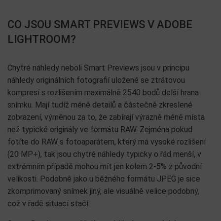
CO JSOU SMART PREVIEWS V ADOBE
LIGHTROOM?
Chytré náhledy neboli Smart Previews jsou v principu
náhledy originálních fotografií uložené se ztrátovou
kompresí s rozlišením maximálně 2540 bodů delší hrana
snímku. Mají tudíž méně detailů a částečně zkreslené
zobrazení, výměnou za to, že zabírají výrazně méně místa
než typické originály ve formátu RAW. Zejména pokud
fotíte do RAW s fotoaparátem, který má vysoké rozlišení
(20 MP+), tak jsou chytré náhledy typicky o řád menší, v
extrémním případě mohou mít jen kolem 2-5% z původní
velikosti. Podobně jako u běžného formátu JPEG je sice
zkomprimovaný snímek jiný, ale visuálně velice podobný,
což v řadě situací stačí.