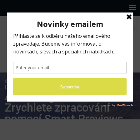
www.ilumio.cz
BLOG
Adobe Lightroom
Adobe
Lightroom: Zrychlete zpracování pomocí Smart Previews
Adobe Lightroom:
Zrychlete zpracování
pomocí Smart Previews