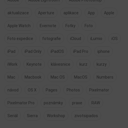
Adobe
Adobe Lightroom
Adobe Photoshop
aktualizace
Aperture
aplikace
App
Apple
Apple Watch
Evernote
Fotky
Foto
Foto expedice
fotografie
iCloud
iLumio
iOS
iPad
iPad Only
iPadOS
iPad Pro
iphone
iWork
Keynote
klávesnice
kurz
kurzy
Mac
Macbook
Mac OS
MacOS
Numbers
návod
OS X
Pages
Photos
Pixelmator
Pixelmator Pro
poznámky
praxe
RAW
Seriál
Sierra
Workshop
zivotsipados