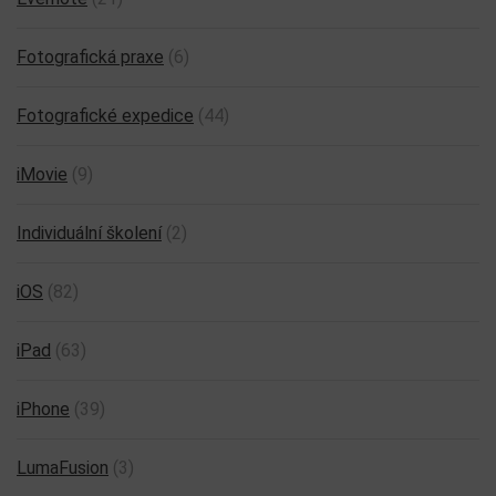
Fotografická praxe
(6)
Fotografické expedice
(44)
iMovie
(9)
Individuální školení
(2)
iOS
(82)
iPad
(63)
iPhone
(39)
LumaFusion
(3)