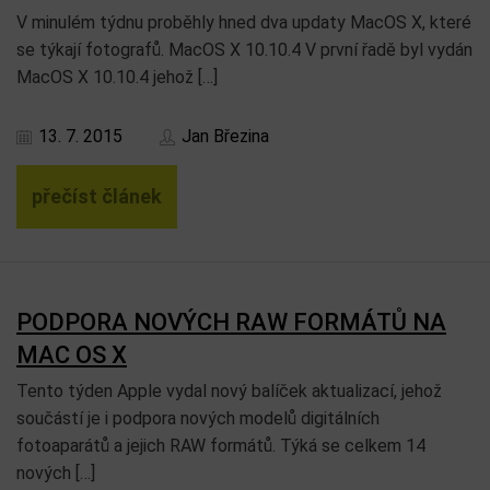
V minulém týdnu proběhly hned dva updaty MacOS X, které
se týkají fotografů. MacOS X 10.10.4 V první řadě byl vydán
MacOS X 10.10.4 jehož […]
13. 7. 2015
Jan Březina
přečíst článek
PODPORA NOVÝCH RAW FORMÁTŮ NA
MAC OS X
Tento týden Apple vydal nový balíček aktualizací, jehož
součástí je i podpora nových modelů digitálních
fotoaparátů a jejich RAW formátů. Týká se celkem 14
nových […]