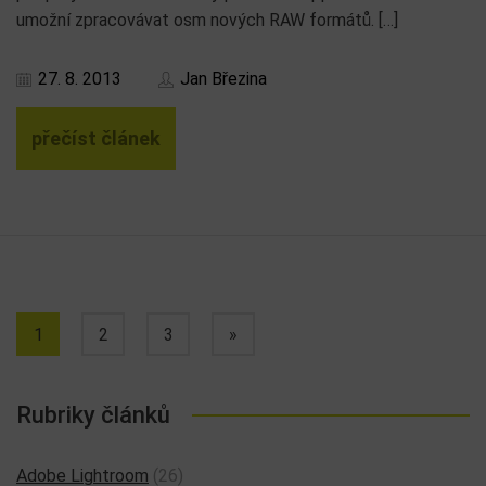
umožní zpracovávat osm nových RAW formátů. […]
27. 8. 2013
Jan Březina
přečíst článek
1
2
3
»
Rubriky článků
Adobe Lightroom
(26)