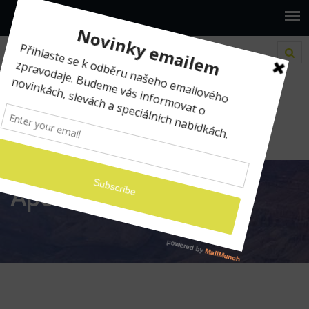
www.ilumio.cz
Aperture
Aperture