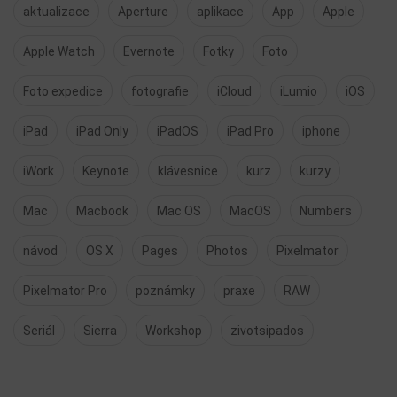
aktualizace
Aperture
aplikace
App
Apple
Apple Watch
Evernote
Fotky
Foto
Foto expedice
fotografie
iCloud
iLumio
iOS
iPad
iPad Only
iPadOS
iPad Pro
iphone
iWork
Keynote
klávesnice
kurz
kurzy
Mac
Macbook
Mac OS
MacOS
Numbers
návod
OS X
Pages
Photos
Pixelmator
Pixelmator Pro
poznámky
praxe
RAW
Seriál
Sierra
Workshop
zivotsipados