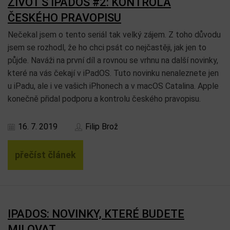
ŽIVOT S IPADOS #2: KONTROLA
ČESKÉHO PRAVOPISU
Nečekal jsem o tento seriál tak velký zájem. Z toho důvodu
jsem se rozhodl, že ho chci psát co nejčastěji, jak jen to
půjde. Naváži na první díl a rovnou se vrhnu na další novinky,
které na vás čekají v iPadOS. Tuto novinku nenaleznete jen
u iPadu, ale i ve vašich iPhonech a v macOS Catalina. Apple
konečně přidal podporu a kontrolu českého pravopisu.
16. 7. 2019
Filip Brož
přečíst článek
IPADOS: NOVINKY, KTERÉ BUDETE
MILOVAT