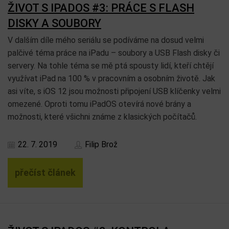
ŽIVOT S IPADOS #3: PRÁCE S FLASH
DISKY A SOUBORY
V dalším díle mého seriálu se podíváme na dosud velmi
palčivé téma práce na iPadu – soubory a USB Flash disky či
servery. Na tohle téma se mě ptá spousty lidí, kteří chtějí
využívat iPad na 100 % v pracovním a osobním životě. Jak
asi víte, s iOS 12 jsou možnosti připojení USB klíčenky velmi
omezené. Oproti tomu iPadOS otevírá nové brány a
možnosti, které všichni známe z klasických počítačů.
22. 7. 2019
Filip Brož
přečíst článek