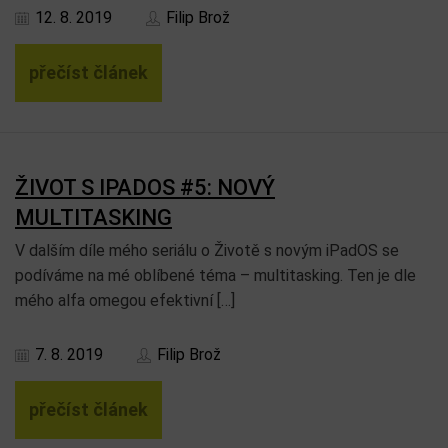
12. 8. 2019
Filip Brož
přečíst článek
ŽIVOT S IPADOS #5: NOVÝ
MULTITASKING
V dalším díle mého seriálu o Životě s novým iPadOS se
podíváme na mé oblíbené téma – multitasking. Ten je dle
mého alfa omegou efektivní […]
7. 8. 2019
Filip Brož
přečíst článek