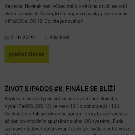
Keynote. Novinek není vůbec málo a většina z nich se točí
okolo zásadních funkcí, které kopírují novinky představené
v iPadOS a iOS 13. Co vše je nového?
2. 10. 2019
Filip Brož
přečíst článek
ŽIVOT S IPADOS #8: FINÁLE SE BLÍŽÍ
Apple v minulém týdnu udělal něco velmi nečekaného.
Vydal iPadOS (iOS 13) ve verzi 13.1 a dokonce již i 13.2.
Dočkali jsme tak setinkového updatu, který běžně vychází
až den po oficiálním spuštění nového iOS systému. Bude
zajímavé sledovat další vývoj. Tak či tak finále a ostrá verze