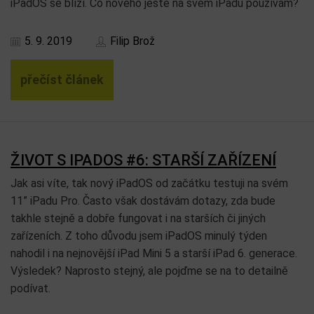
iPadOS se blíží. Co nového ještě na svém iPadu používám?
5. 9. 2019
Filip Brož
přečíst článek
ŽIVOT S IPADOS #6: STARŠÍ ZAŘÍZENÍ
Jak asi víte, tak nový iPadOS od začátku testuji na svém
11” iPadu Pro. Často však dostávám dotazy, zda bude
takhle stejně a dobře fungovat i na starších či jiných
zařízeních. Z toho důvodu jsem iPadOS minulý týden
nahodil i na nejnovější iPad Mini 5 a starší iPad 6. generace.
Výsledek? Naprosto stejný, ale pojďme se na to detailně
podívat.