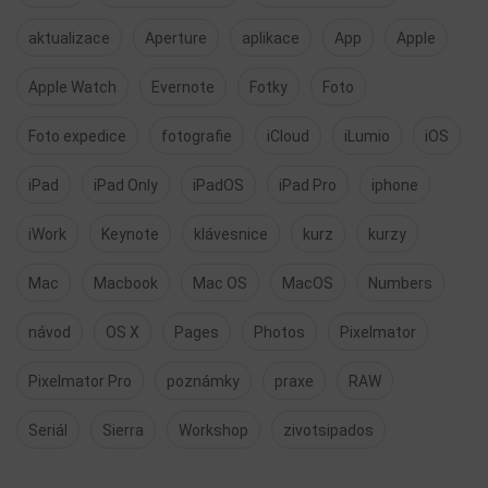
aktualizace
Aperture
aplikace
App
Apple
Apple Watch
Evernote
Fotky
Foto
Foto expedice
fotografie
iCloud
iLumio
iOS
iPad
iPad Only
iPadOS
iPad Pro
iphone
iWork
Keynote
klávesnice
kurz
kurzy
Mac
Macbook
Mac OS
MacOS
Numbers
návod
OS X
Pages
Photos
Pixelmator
Pixelmator Pro
poznámky
praxe
RAW
Seriál
Sierra
Workshop
zivotsipados