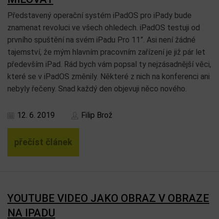
Představený operační systém iPadOS pro iPady bude
znamenat revoluci ve všech ohledech. iPadOS testuji od
prvního spuštění na svém iPadu Pro 11”. Asi není žádné
tajemství, že mým hlavním pracovním zařízení je již pár let
především iPad. Rád bych vám popsal ty nejzásadnější věci,
které se v iPadOS změnily. Některé z nich na konferenci ani
nebyly řečeny. Snad každý den objevuji něco nového.
12. 6. 2019
Filip Brož
přečíst článek
YOUTUBE VIDEO JAKO OBRAZ V OBRAZE
NA IPADU