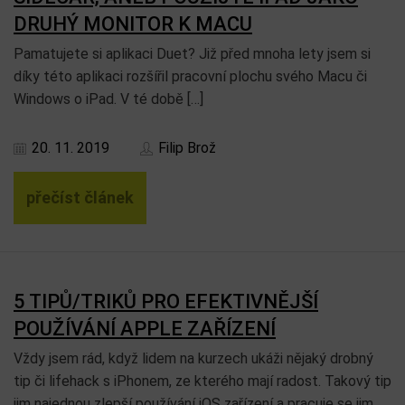
DRUHÝ MONITOR K MACU
Pamatujete si aplikaci Duet? Již před mnoha lety jsem si
díky této aplikaci rozšířil pracovní plochu svého Macu či
Windows o iPad. V té době […]
20. 11. 2019
Filip Brož
přečíst článek
5 TIPŮ/TRIKŮ PRO EFEKTIVNĚJŠÍ
POUŽÍVÁNÍ APPLE ZAŘÍZENÍ
Vždy jsem rád, když lidem na kurzech ukáži nějaký drobný
tip či lifehack s iPhonem, ze kterého mají radost. Takový tip
jim najednou zlepší používání iOS zařízení a pracuje se jim