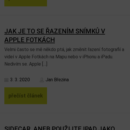
JAK JE TO SE ŘAZENÍM SNÍMKŮ V
APPLE FOTKÁCH
Velmi často se mě někdo ptá, jak změnit řazení fotografií a
videí v Apple Fotkách na Mapu nebo v iPhonu a iPadu.
Nedivím se. Apple […]
3. 3. 2020
Jan Březina
přečíst článek
SIDECAR, ANEB POUŽIJTE IPAD JAKO