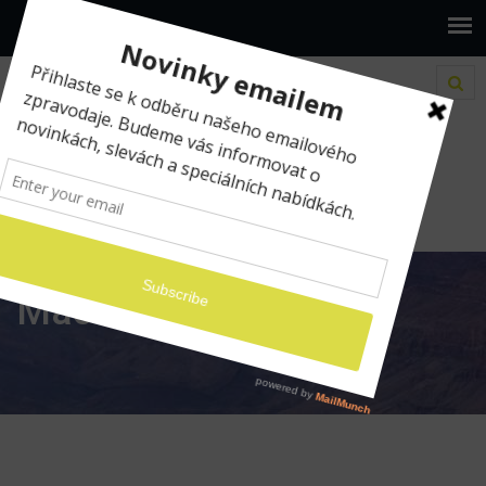
www.ilumio.cz
MacOS
MacOS