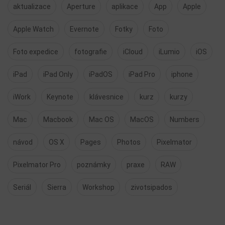
aktualizace
Aperture
aplikace
App
Apple
Apple Watch
Evernote
Fotky
Foto
Foto expedice
fotografie
iCloud
iLumio
iOS
iPad
iPad Only
iPadOS
iPad Pro
iphone
iWork
Keynote
klávesnice
kurz
kurzy
Mac
Macbook
Mac OS
MacOS
Numbers
návod
OS X
Pages
Photos
Pixelmator
Pixelmator Pro
poznámky
praxe
RAW
Seriál
Sierra
Workshop
zivotsipados