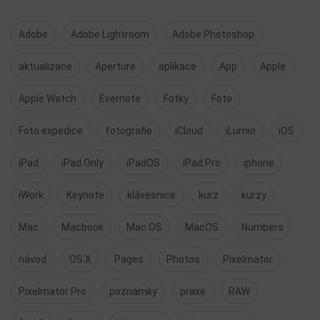
Adobe
Adobe Lightroom
Adobe Photoshop
aktualizace
Aperture
aplikace
App
Apple
Apple Watch
Evernote
Fotky
Foto
Foto expedice
fotografie
iCloud
iLumio
iOS
iPad
iPad Only
iPadOS
iPad Pro
iphone
iWork
Keynote
klávesnice
kurz
kurzy
Mac
Macbook
Mac OS
MacOS
Numbers
návod
OS X
Pages
Photos
Pixelmator
Pixelmator Pro
poznámky
praxe
RAW