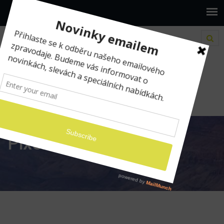
www.ilumio.cz
BLOG
Pixelmator
Pixelmator