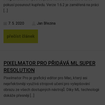
pokusí posunout kupředu. Verze 1.6.2 je zaměřená na práci
[…]
7. 5. 2020
Jan Březina
přečíst článek
PIXELMATOR PRO PŘIDÁVÁ ML SUPER
RESOLUTION
Pixelmator Pro je grafický editor pro Mac, který asi
nejefektivněji využívá strojové učení pro vylepšování
obrazu ze všech dostupných nástrojů. Díky ML technologii
dokáže přesněji […]