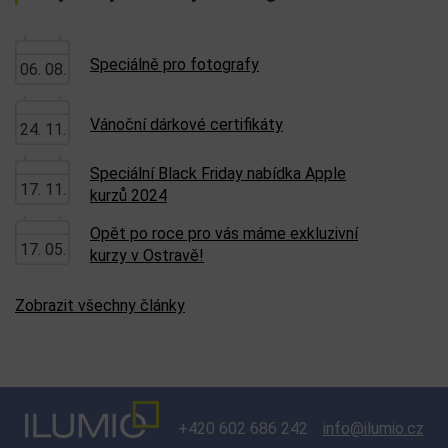
Speciálně pro fotografy
06. 08.
Vánoční dárkové certifikáty
24. 11.
Speciální Black Friday nabídka Apple
17. 11.
kurzů 2024
Opět po roce pro vás máme exkluzivní
17. 05.
kurzy v Ostravě!
Zobrazit všechny články
+420 602 686 242
info@ilumio.cz