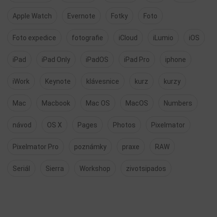
Apple Watch
Evernote
Fotky
Foto
Foto expedice
fotografie
iCloud
iLumio
iOS
iPad
iPad Only
iPadOS
iPad Pro
iphone
iWork
Keynote
klávesnice
kurz
kurzy
Mac
Macbook
Mac OS
MacOS
Numbers
návod
OS X
Pages
Photos
Pixelmator
Pixelmator Pro
poznámky
praxe
RAW
Seriál
Sierra
Workshop
zivotsipados