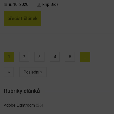
8. 10. 2020
Filip Brož
přečíst článek
1
2
3
4
5
...
»
Poslední »
Rubriky článků
Adobe Lightroom
(26)