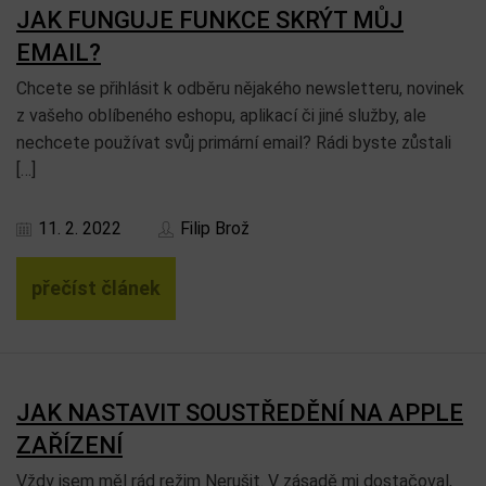
JAK FUNGUJE FUNKCE SKRÝT MŮJ
EMAIL?
Chcete se přihlásit k odběru nějakého newsletteru, novinek
z vašeho oblíbeného eshopu, aplikací či jiné služby, ale
nechcete používat svůj primární email? Rádi byste zůstali
[…]
11. 2. 2022
Filip Brož
přečíst článek
JAK NASTAVIT SOUSTŘEDĚNÍ NA APPLE
ZAŘÍZENÍ
Vždy jsem měl rád režim Nerušit. V zásadě mi dostačoval,