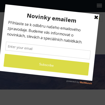
www.ilumio.cz
BLOG
Apple
Mac
Mac