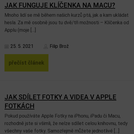
JAK FUNGUJE KLÍČENKA NA MACU?
Mnoho lidí se mě během našich kurzů ptá, jak a kam ukládat
hesla. Za mě osobně jsou tu dvě/tři možnosti – Klíčenka od
Applu (moje […]
25. 5. 2021
Filip Brož
přečíst článek
JAK SDÍLET FOTKY A VIDEA V APPLE
FOTKÁCH
Pokud používáte Apple Fotky na iPhonu, iPadu či Macu,
rozhodně jste si všimli, že nelze sdílet celou knihovnu, tedy
všechny vaše fotky. Samozřejmě můžete jednotlivé […]