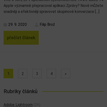
Apple významně přepracoval aplikaci Zprávy? Nově můžete
snadněji a efektivněji spravovat skupinové konverzace […]
29. 9. 2020
Filip Brož
přečíst článek
1
2
3
4
»
Rubriky článků
Adobe Lightroom
(26)