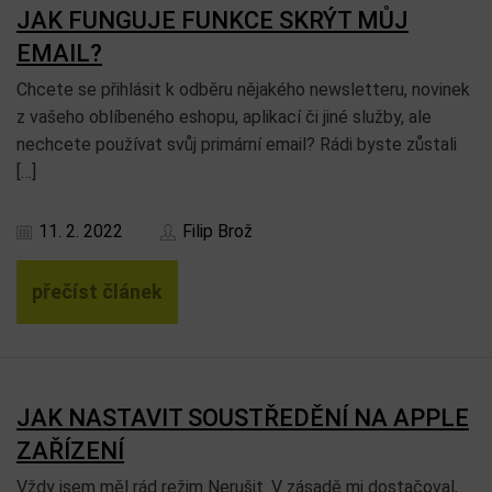
JAK FUNGUJE FUNKCE SKRÝT MŮJ
EMAIL?
Chcete se přihlásit k odběru nějakého newsletteru, novinek
z vašeho oblíbeného eshopu, aplikací či jiné služby, ale
nechcete používat svůj primární email? Rádi byste zůstali
[…]
11. 2. 2022
Filip Brož
přečíst článek
JAK NASTAVIT SOUSTŘEDĚNÍ NA APPLE
ZAŘÍZENÍ
Vždy jsem měl rád režim Nerušit. V zásadě mi dostačoval,