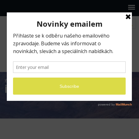
www.ilumio.cz
iphone
iphone