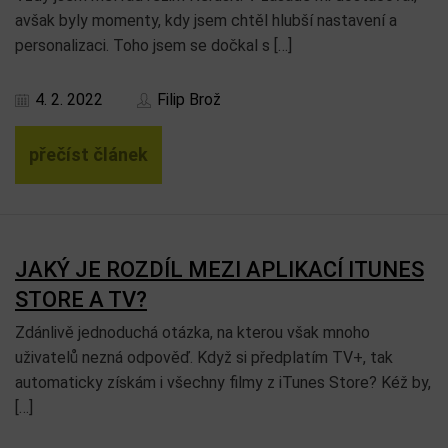
avšak byly momenty, kdy jsem chtěl hlubší nastavení a
personalizaci. Toho jsem se dočkal s […]
4. 2. 2022
Filip Brož
přečíst článek
JAKÝ JE ROZDÍL MEZI APLIKACÍ ITUNES
STORE A TV?
Zdánlivě jednoduchá otázka, na kterou však mnoho
uživatelů nezná odpověď. Když si předplatím TV+, tak
automaticky získám i všechny filmy z iTunes Store? Kéž by,
[…]