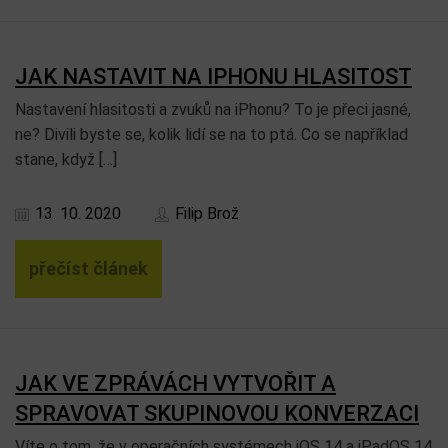
JAK NASTAVIT NA IPHONU HLASITOST
Nastavení hlasitosti a zvuků na iPhonu? To je přeci jasné,
ne? Divili byste se, kolik lidí se na to ptá. Co se například
stane, když […]
13. 10. 2020
Filip Brož
přečíst článek
JAK VE ZPRÁVÁCH VYTVOŘIT A
SPRAVOVAT SKUPINOVOU KONVERZACI
Víte o tom, že v operačních systémech iOS 14 a iPadOS 14