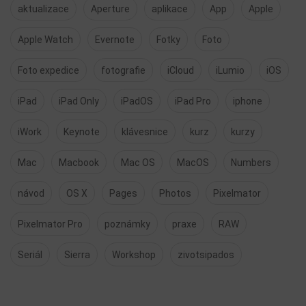
aktualizace
Aperture
aplikace
App
Apple
Apple Watch
Evernote
Fotky
Foto
Foto expedice
fotografie
iCloud
iLumio
iOS
iPad
iPad Only
iPadOS
iPad Pro
iphone
iWork
Keynote
klávesnice
kurz
kurzy
Mac
Macbook
Mac OS
MacOS
Numbers
návod
OS X
Pages
Photos
Pixelmator
Pixelmator Pro
poznámky
praxe
RAW
Seriál
Sierra
Workshop
zivotsipados