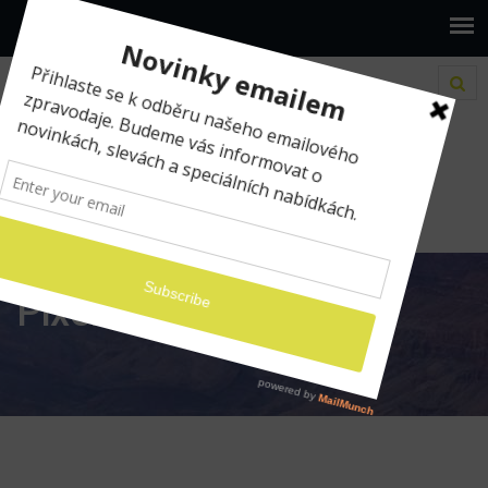
www.ilumio.cz
Pixelmator
Pixelmator