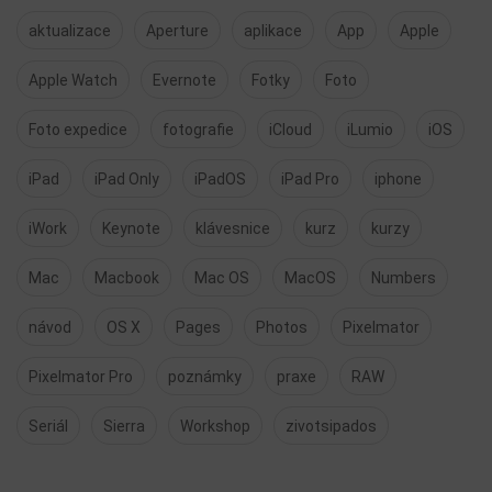
aktualizace
Aperture
aplikace
App
Apple
Apple Watch
Evernote
Fotky
Foto
Foto expedice
fotografie
iCloud
iLumio
iOS
iPad
iPad Only
iPadOS
iPad Pro
iphone
iWork
Keynote
klávesnice
kurz
kurzy
Mac
Macbook
Mac OS
MacOS
Numbers
návod
OS X
Pages
Photos
Pixelmator
Pixelmator Pro
poznámky
praxe
RAW
Seriál
Sierra
Workshop
zivotsipados