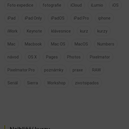
Foto expedice
fotografie
iCloud
iLumio
iOS
iPad
iPad Only
iPadOS
iPad Pro
iphone
iWork
Keynote
klávesnice
kurz
kurzy
Mac
Macbook
Mac OS
MacOS
Numbers
návod
OS X
Pages
Photos
Pixelmator
Pixelmator Pro
poznámky
praxe
RAW
Seriál
Sierra
Workshop
zivotsipados