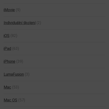
iMovie
(9)
Individuální školení
(2)
iOS
(82)
iPad
(63)
iPhone
(39)
LumaFusion
(3)
Mac
(53)
Mac OS
(57)