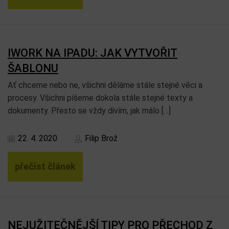
IWORK NA IPADU: JAK VYTVOŘIT
ŠABLONU
Ať chceme nebo ne, všichni děláme stále stejné věci a
procesy. Všichni píšeme dokola stále stejné texty a
dokumenty. Přesto se vždy divím, jak málo […]
22. 4. 2020
Filip Brož
přečíst článek
NEJUŽITEČNĚJŠÍ TIPY PRO PŘECHOD Z