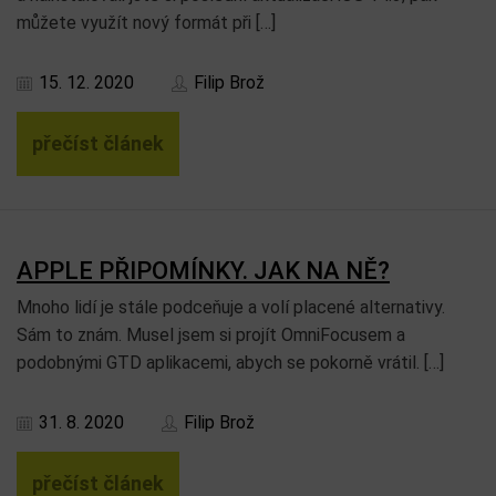
můžete využít nový formát při […]
15. 12. 2020
Filip Brož
přečíst článek
APPLE PŘIPOMÍNKY. JAK NA NĚ?
Mnoho lidí je stále podceňuje a volí placené alternativy.
Sám to znám. Musel jsem si projít OmniFocusem a
podobnými GTD aplikacemi, abych se pokorně vrátil. […]
31. 8. 2020
Filip Brož
přečíst článek