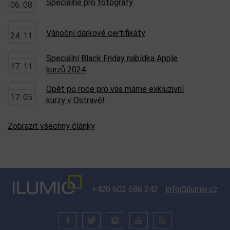
Speciálně pro fotografy
06. 08.
Vánoční dárkové certifikáty
24. 11.
Speciální Black Friday nabídka Apple
17. 11.
kurzů 2024
Opět po roce pro vás máme exkluzivní
17. 05.
kurzy v Ostravě!
Zobrazit všechny články
+420 602 686 242
info@ilumio.cz