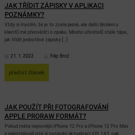
JAK TŘÍDIT ZÁPISKY V APLIKACI
POZNÁMKY?
Vždy si myslím, že je to zcela jasné, ale další školení u
klientů mě přesvědčí o opaku. Mnoho uživatelů stále tápe,
jak třídit jednotlivé zápisky […]
21. 1. 2022
Filip Brož
přečíst článek
JAK POUŽÍT PŘI FOTOGRAFOVÁNÍ
APPLE PRORAW FORMÁT?
Pokud máte nejnovější iPhone 12 Pro a iPhone 12 Pro Max
a nainstalovali jste si poslední aktualizaci iOS 14.3, pak