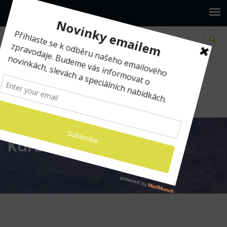
www.ilumio.cz
kurz
kurz