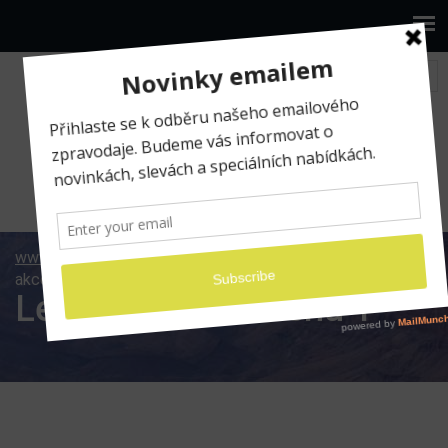
www.ilumio.cz
BLOG
Adobe Lightroom
Letní
akce 2 za cenu 1
Letní akce 2 za cenu 1