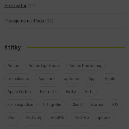
Pixelmator
(17)
Pracujeme na iPadu
(33)
štítky
Adobe
Adobe Lightroom
Adobe Photoshop
aktualizace
Aperture
aplikace
App
Apple
Apple Watch
Evernote
Fotky
Foto
Foto expedice
fotografie
iCloud
iLumio
iOS
iPad
iPad Only
iPadOS
iPad Pro
iphone