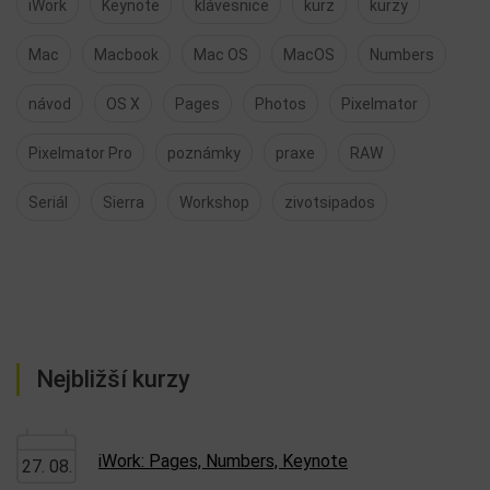
iWork
Keynote
klávesnice
kurz
kurzy
Mac
Macbook
Mac OS
MacOS
Numbers
návod
OS X
Pages
Photos
Pixelmator
Pixelmator Pro
poznámky
praxe
RAW
Seriál
Sierra
Workshop
zivotsipados
Nejbližší kurzy
iWork: Pages, Numbers, Keynote
27. 08.