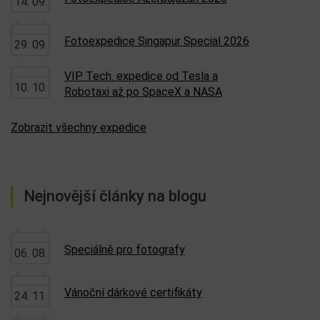
14. 09.
Fotoexpedice Singapur Special 2026
29. 09.
VIP Tech. expedice od Tesla a
10. 10.
Robotaxi až po SpaceX a NASA
Zobrazit všechny expedice
Nejnovější články na blogu
Speciálně pro fotografy
06. 08.
Vánoční dárkové certifikáty
24. 11.