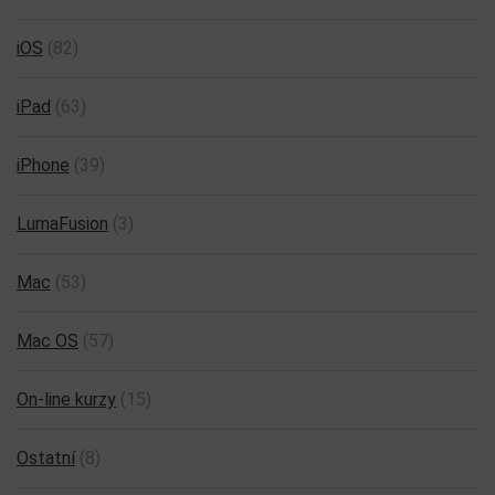
iOS
(82)
iPad
(63)
iPhone
(39)
LumaFusion
(3)
Mac
(53)
Mac OS
(57)
On-line kurzy
(15)
Ostatní
(8)