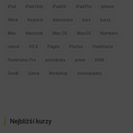
iPad
iPad Only
iPadOS
iPad Pro
iphone
iWork
Keynote
klávesnice
kurz
kurzy
Mac
Macbook
Mac OS
MacOS
Numbers
návod
OS X
Pages
Photos
Pixelmator
Pixelmator Pro
poznámky
praxe
RAW
Seriál
Sierra
Workshop
zivotsipados
Nejbližší kurzy