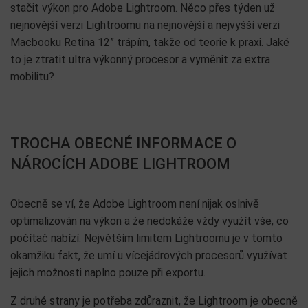
stačit výkon pro Adobe Lightroom. Něco přes týden už
nejnovější verzi Lightroomu na nejnovější a nejvyšší verzi
Macbooku Retina 12” trápím, takže od teorie k praxi. Jaké
to je ztratit ultra výkonný procesor a vyměnit za extra
mobilitu?
TROCHA OBECNÉ INFORMACE O
NÁROCÍCH ADOBE LIGHTROOM
Obecně se ví, že Adobe Lightroom není nijak oslnivě
optimalizován na výkon a že nedokáže vždy využít vše, co
počítač nabízí. Největším limitem Lightroomu je v tomto
okamžiku fakt, že umí u vícejádrových procesorů využívat
jejich možnosti naplno pouze při exportu.
Z druhé strany je potřeba zdůraznit, že Lightroom je obecně