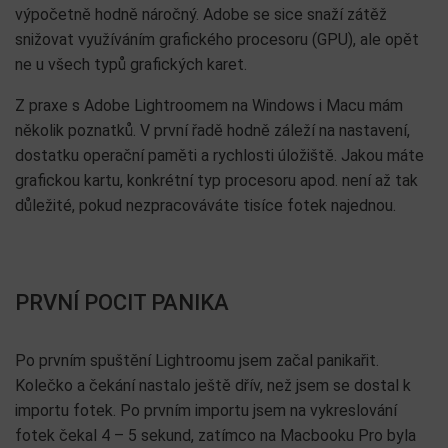
výpočetně hodně náročný. Adobe se sice snaží zátěž
snižovat využíváním grafického procesoru (GPU), ale opět
ne u všech typů grafických karet.
Z praxe s Adobe Lightroomem na Windows i Macu mám
několik poznatků. V první řadě hodně záleží na nastavení,
dostatku operační paměti a rychlosti úložiště. Jakou máte
grafickou kartu, konkrétní typ procesoru apod. není až tak
důležité, pokud nezpracováváte tisíce fotek najednou.
PRVNÍ POCIT PANIKA
Po prvním spuštění Lightroomu jsem začal panikařit.
Kolečko a čekání nastalo ještě dřív, než jsem se dostal k
importu fotek. Po prvním importu jsem na vykreslování
fotek čekal 4 – 5 sekund, zatímco na Macbooku Pro byla