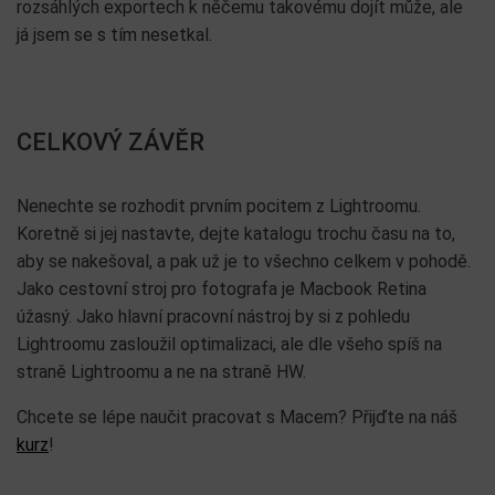
rozsáhlých exportech k něčemu takovému dojít může, ale
já jsem se s tím nesetkal.
CELKOVÝ ZÁVĚR
Nenechte se rozhodit prvním pocitem z Lightroomu.
Koretně si jej nastavte, dejte katalogu trochu času na to,
aby se nakešoval, a pak už je to všechno celkem v pohodě.
Jako cestovní stroj pro fotografa je Macbook Retina
úžasný. Jako hlavní pracovní nástroj by si z pohledu
Lightroomu zasloužil optimalizaci, ale dle všeho spíš na
straně Lightroomu a ne na straně HW.
Chcete se lépe naučit pracovat s Macem? Přijďte na náš
kurz
!