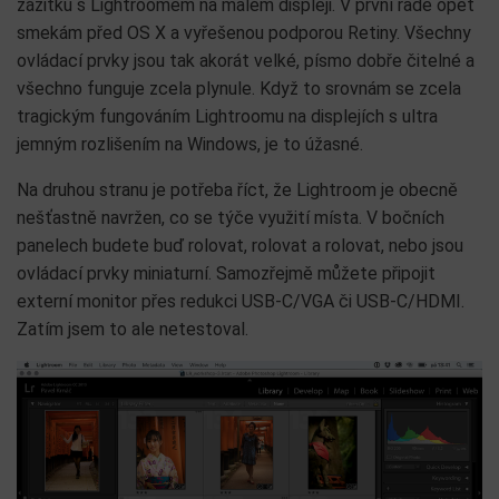
zážitku s Lightroomem na malém displeji. V první řadě opět
smekám před OS X a vyřešenou podporou Retiny. Všechny
ovládací prvky jsou tak akorát velké, písmo dobře čitelné a
všechno funguje zcela plynule. Když to srovnám se zcela
tragickým fungováním Lightroomu na displejích s ultra
jemným rozlišením na Windows, je to úžasné.
Na druhou stranu je potřeba říct, že Lightroom je obecně
nešťastně navržen, co se týče využití místa. V bočních
panelech budete buď rolovat, rolovat a rolovat, nebo jsou
ovládací prvky miniaturní. Samozřejmě můžete připojit
externí monitor přes redukci USB-C/VGA či USB-C/HDMI.
Zatím jsem to ale netestoval.