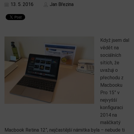
13. 5. 2016
Jan Březina
Když jsem dal
vědět na
sociálních
sítích, že
uvažuji o
přechodu z
Macbooku
Pro 15” v
nejvyšší
konfiguraci
2014 na
maličkatý
Macbook Retina 12”, nejčastější námitka byla – nebude ti