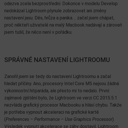
odezva zcela bezprostřední. Dokonce v modelu Develop
nedokázal Lightroom plynule zobrazovat ani změny
nastavení jasu. Děs, hrůza a panika…. začal jsem chápat,
proč někteří uživatelé na malý Macbook nadávají a zároveň
jsem tušil, že něco není v pořádku.
SPRÁVNÉ NASTAVENÍ LIGHTROOMU
Zanořil jsem se tedy do nastavení Lightroomu a začal
hledat příčiny. Ano, procesory Intel Core M5 nejsou žádná
výkonnostní hitparáda, ale přesto mi to nedalo. První
zajímavé zjištění bylo, že Lightroom ve verzi CC 2015.5.1
nezvládá grafický procesor Macbooku a hlásí chybu. Takže
je potřeba vypnout akceleraci na grafické kartě
(
Preferences – Performance – Use Graphics Processor
).
Výsledek vypnutí akcelerace se záhy dostavil, Lightroom