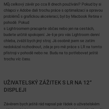
Můj celkový závěr po cca 8 dnech používání? Pokud by si
chlapci v Adobe dali trochu práce s optimalizací a opravou
problémů s grafickou akcelerací, byl by Macbook Retina v
pohodě. Pokud
s Lightroomem pracujete občas nebo jen na cestách,
budete určitě spokojení. Je-li je pro vás Lightroom denní
chleba, zvážil bych jiný stroj. Já osobně jsem se zatím
nedokázal rozhodnout, zda je pro mě práce s LR na tomto
přístroji v pohodě nebo ne. Budu na to potřebovat ještě
trochu víc času.
UŽIVATELSKÝ ZÁŽITEK S LR NA 12”
DISPLEJI
Závěrem bych ještě rád napsal pár řádek o uživatelském