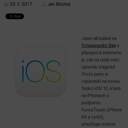
20. 3. 2017
Jan Březina
Jsem aktuálně na
fotoexpedici Bali
a
připojení k internetu
je zde na řadě míst
opravdu tragické.
Proto jsem si
vzpomněl na novou
funkci iOS 10, která
na iPhonech s
podporou
ForceTouch (iPhone
6S a vyšší),
umožňuje ovlivnit