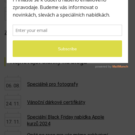
VIP Tech. expedice od Tesla a
10. 10.
Robotaxi až po SpaceX a NASA
Zobrazit všechny expedice
Nejnovější články na blogu
Speciálně pro fotografy
06. 08.
Vánoční dárkové certifikáty
24. 11.
Speciální Black Friday nabídka Apple
17. 11.
kurzů 2024