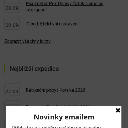
Pixelmator Pro: Úpravy fotek s umělou
08. 09.
inteligencí
iCloud: Efektivní nastavení
08. 09.
Zobrazit všechny kurzy
Nejbližší expedice
Relaxační pobyt Korsika 2026
27. 08.
Fotoexpedice Ázerbajdžán 2026
14. 09.
Fotoexpedice Singapur Special 2026
29. 09.