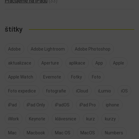
Pracujeme na iPadu
(33)
štítky
Adobe
Adobe Lightroom
Adobe Photoshop
aktualizace
Aperture
aplikace
App
Apple
Apple Watch
Evernote
Fotky
Foto
Foto expedice
fotografie
iCloud
iLumio
iOS
iPad
iPad Only
iPadOS
iPad Pro
iphone
iWork
Keynote
klávesnice
kurz
kurzy
Mac
Macbook
Mac OS
MacOS
Numbers