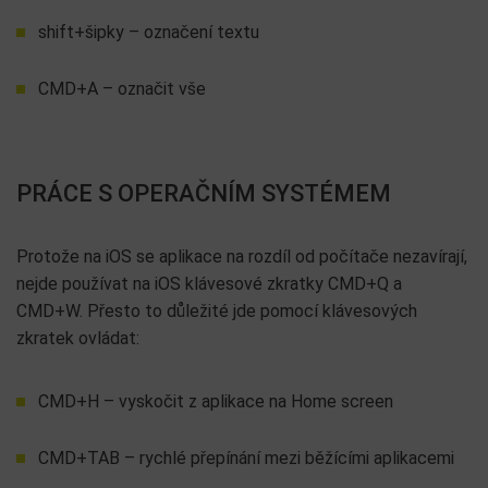
shift+šipky – označení textu
CMD+A – označit vše
PRÁCE S OPERAČNÍM SYSTÉMEM
Protože na iOS se aplikace na rozdíl od počítače nezavírají,
nejde používat na iOS klávesové zkratky CMD+Q a
CMD+W. Přesto to důležité jde pomocí klávesových
zkratek ovládat:
CMD+H – vyskočit z aplikace na Home screen
CMD+TAB – rychlé přepínání mezi běžícími aplikacemi