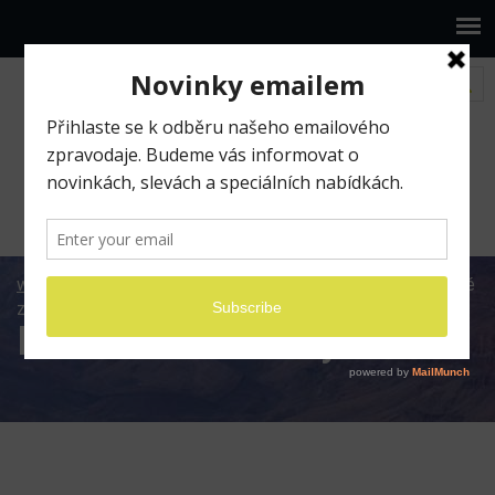
www.ilumio.cz
BLOG
Apple
iOS
Klávesové
zkratky na iOS
Klávesové zkratky na iOS