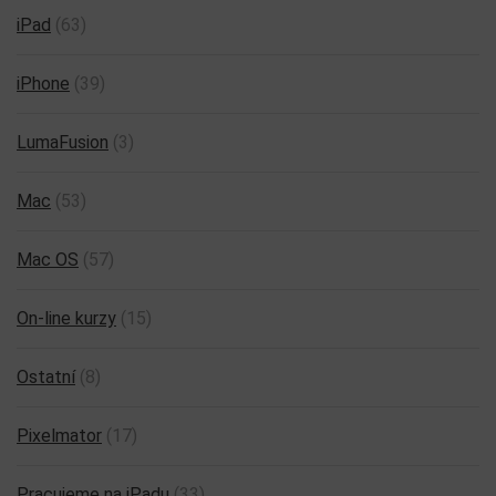
iPad
(63)
iPhone
(39)
LumaFusion
(3)
Mac
(53)
Mac OS
(57)
On-line kurzy
(15)
Ostatní
(8)
Pixelmator
(17)
Pracujeme na iPadu
(33)