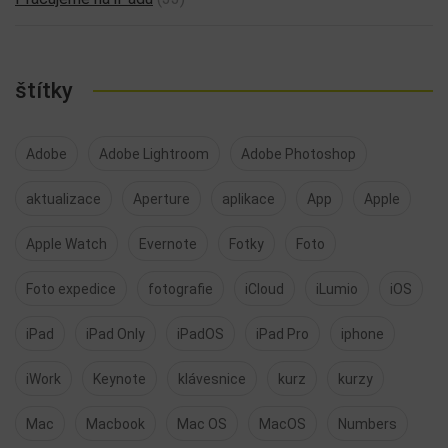
štítky
Adobe
Adobe Lightroom
Adobe Photoshop
aktualizace
Aperture
aplikace
App
Apple
Apple Watch
Evernote
Fotky
Foto
Foto expedice
fotografie
iCloud
iLumio
iOS
iPad
iPad Only
iPadOS
iPad Pro
iphone
iWork
Keynote
klávesnice
kurz
kurzy
Mac
Macbook
Mac OS
MacOS
Numbers