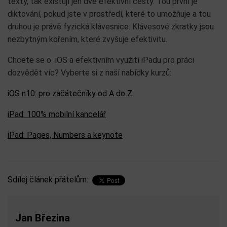
texty, tak existují jen dvě efektivní cesty. Tou první je
diktování, pokud jste v prostředí, které to umožňuje a tou
druhou je právě fyzická klávesnice. Klávesové zkratky jsou
nezbytným kořením, které zvyšuje efektivitu.
Chcete se o iOS a efektivním využití iPadu pro práci
dozvědět víc? Vyberte si z naší nabídky kurzů:
iOS n10: pro začátečníky od A do Z
iPad: 100% mobilní kancelář
iPad: Pages, Numbers a keynote
Sdílej článek přátelům:
Jan Březina