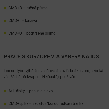
CMD+B – tučné písmo
CMD+I – kurzíva
CMD+U – podtržené písmo
PRÁCE S KURZOREM A VÝBĚRY NA IOS
I co se týče výběrů, označování a ovládání kurzoru, nečeká
vás žádné překvapení. Nejčastěji používám:
Atl+šipky – posun o slovo
CMD+špiky – začátek/konec řádku/stránky