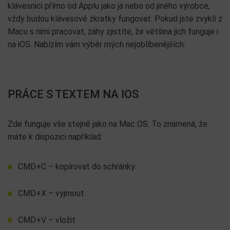
klávesnici přímo od Applu jako já nebo od jiného výrobce,
vždy budou klávesové zkratky fungovat. Pokud jste zvyklí z
Macu s nimi pracovat, záhy zjistíte, že většina jich funguje i
na iOS. Nabízím vám výběr mých nejoblíbenějších:
PRÁCE S TEXTEM NA IOS
Zde funguje vše stejně jako na Mac OS. To znamená, že
máte k dispozici například:
CMD+C – kopírovat do schránky
CMD+X – vyjmout
CMD+V – vložit