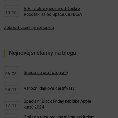
VIP Tech. expedice od Tesla a
10. 10.
Robotaxi až po SpaceX a NASA
Zobrazit všechny expedice
Nejnovější články na blogu
Speciálně pro fotografy
06. 08.
Vánoční dárkové certifikáty
24. 11.
Speciální Black Friday nabídka Apple
17. 11.
kurzů 2024
Opět po roce pro vás máme exkluzivní