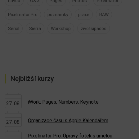
návod
OS X
Pages
Photos
Pixelmator
Pixelmator Pro
poznámky
praxe
RAW
Seriál
Sierra
Workshop
zivotsipados
Nejbližší kurzy
iWork: Pages, Numbers, Keynote
27. 08.
Organizace času s Apple Kalendářem
27. 08.
Pixelmator Pro: Úpravy fotek s umělou