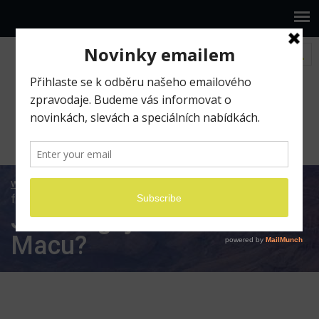
www.ilumio.cz
BLOG
Apple
Mac
Jak
funguje Klíčenka na Macu?
Jak funguje Klíčenka na
Macu?