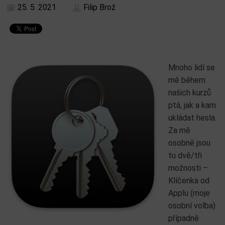
25. 5. 2021
Filip Brož
Mnoho lidí se
mě během
našich kurzů
ptá, jak a kam
ukládat hesla.
Za mě
osobně jsou
tu dvě/tři
možnosti –
Klíčenka od
Applu (moje
osobní volba)
případně