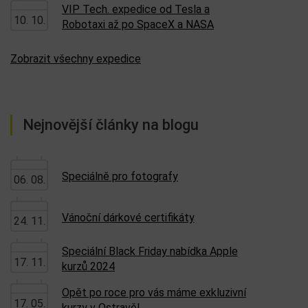
VIP Tech. expedice od Tesla a
10. 10.
Robotaxi až po SpaceX a NASA
Zobrazit všechny expedice
Nejnovější články na blogu
Speciálně pro fotografy
06. 08.
Vánoční dárkové certifikáty
24. 11.
Speciální Black Friday nabídka Apple
17. 11.
kurzů 2024
Opět po roce pro vás máme exkluzivní
17. 05.
kurzy v Ostravě!