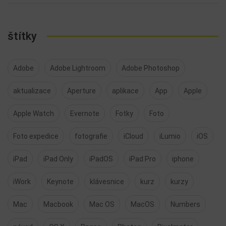
štítky
Adobe
Adobe Lightroom
Adobe Photoshop
aktualizace
Aperture
aplikace
App
Apple
Apple Watch
Evernote
Fotky
Foto
Foto expedice
fotografie
iCloud
iLumio
iOS
iPad
iPad Only
iPadOS
iPad Pro
iphone
iWork
Keynote
klávesnice
kurz
kurzy
Mac
Macbook
Mac OS
MacOS
Numbers