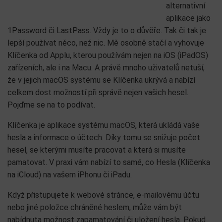
alternativní
aplikace jako
1Password či LastPass. Vždy je to o důvěře. Tak či tak je
lepší používat něco, než nic. Mě osobně stačí a vyhovuje
Klíčenka od Applu, kterou používám nejen na iOS (iPadOS)
zařízeních, ale i na Macu. A právě mnoho uživatelů netuší,
že v jejich macOS systému se Klíčenka ukrývá a nabízí
celkem dost možností při správě nejen vašich hesel.
Pojďme se na to podívat.
Klíčenka je aplikace systému macOS, která ukládá vaše
hesla a informace o účtech. Díky tomu se snižuje počet
hesel, se kterými musíte pracovat a která si musíte
pamatovat. V praxi vám nabízí to samé, co Hesla (Klíčenka
na iCloud) na vašem iPhonu či iPadu.
Když přistupujete k webové stránce, e‑mailovému účtu
nebo jiné položce chráněné heslem, může vám být
nabídnuta možnost zapamatování či uložení hesla. Pokud