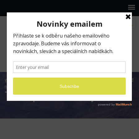
www.ilumio.cz
BLOG
Apple
Mac
Trackpad
nebo myš?
Trackpad nebo myš?