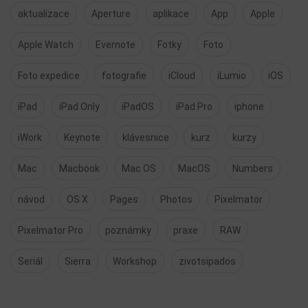
aktualizace
Aperture
aplikace
App
Apple
Apple Watch
Evernote
Fotky
Foto
Foto expedice
fotografie
iCloud
iLumio
iOS
iPad
iPad Only
iPadOS
iPad Pro
iphone
iWork
Keynote
klávesnice
kurz
kurzy
Mac
Macbook
Mac OS
MacOS
Numbers
návod
OS X
Pages
Photos
Pixelmator
Pixelmator Pro
poznámky
praxe
RAW
Seriál
Sierra
Workshop
zivotsipados