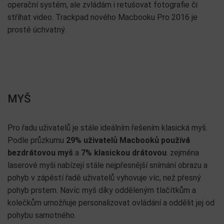
operační systém, ale zvládám i retušovat fotografie či
stříhat video. Trackpad nového Macbooku Pro 2016 je
prostě úchvatný.
MYŠ
Pro řadu uživatelů je stále ideálním řešením klasická myš.
Podle průzkumu
29% uživatelů Macbooků používá
bezdrátovou myš
a
7% klasickou drátovou
. zejména
laserové myši nabízejí stále nejpřesnější snímání obrazu a
pohyb v zápěstí řadě uživatelů vyhovuje víc, než přesný
pohyb prstem. Navíc myš díky odděleným tlačítkům a
kolečkům umožňuje personalizovat ovládání a oddělit jej od
pohybu samotného.