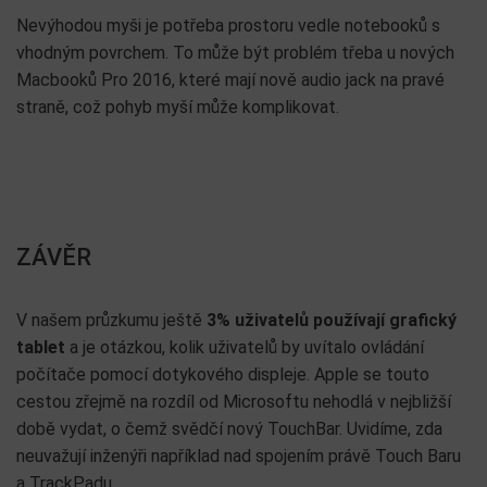
Nevýhodou myši je potřeba prostoru vedle notebooků s
vhodným povrchem. To může být problém třeba u nových
Macbooků Pro 2016, které mají nově audio jack na pravé
straně, což pohyb myší může komplikovat.
ZÁVĚR
V našem průzkumu ještě
3% uživatelů používají grafický
tablet
a je otázkou, kolik uživatelů by uvítalo ovládání
počítače pomocí dotykového displeje. Apple se touto
cestou zřejmě na rozdíl od Microsoftu nehodlá v nejbližší
době vydat, o čemž svědčí nový TouchBar. Uvidíme, zda
neuvažují inženýři například nad spojením právě Touch Baru
a TrackPadu.