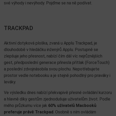
své výhody i nevýhody. Pojďme se na ně podívat.
TRACKPAD
Aktivní dotyková ploška, zvaná u Applu Trackpad, je
dlouhodobě v hledáčku inženýrů Applu. Postupně se
zlepšuje jeho přesnost, nabízí čím dál víc nejrůznějších
gest, předposlední generace přinesla přítlak (ForceTouch)
a poslední zdvojnásobila svou plochu. Nepotřebujete
prostor vedle notebooku a je stejně pohodlný pro praváky i
leváky.
Ve výsledku dnes nabízí překvapivě přesné ovládání kurzoru
a hlavně díky gestům zjednodušuje uživatelům život. Podle
mého průzkumu více jak
60% uživatelů Macbooků
preferuje právě Trackpad
. Osobně s ním ovládám