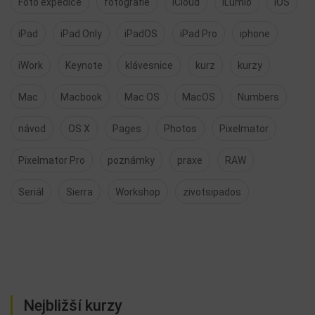
Foto expedice
fotografie
iCloud
iLumio
iOS
iPad
iPad Only
iPadOS
iPad Pro
iphone
iWork
Keynote
klávesnice
kurz
kurzy
Mac
Macbook
Mac OS
MacOS
Numbers
návod
OS X
Pages
Photos
Pixelmator
Pixelmator Pro
poznámky
praxe
RAW
Seriál
Sierra
Workshop
zivotsipados
Nejbližší kurzy