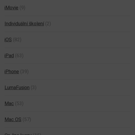
iMovie
(9)
Individuální školení
(2)
iOS
(82)
iPad
(63)
iPhone
(39)
LumaFusion
(3)
Mac
(53)
Mac OS
(57)