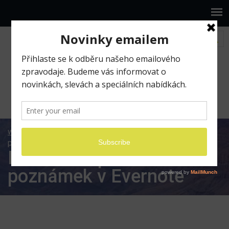
www.ilumio.cz
BLOG
Evernote
Hromadné
přesouvání poznámek v Evernote
Hromadné přesouvání
poznámek v Evernote