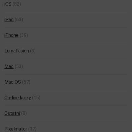
iOS
(82)
iPad
(63)
iPhone
(39)
LumaFusion
(3)
Mac
(53)
Mac OS
(57)
On-line kurzy
(15)
Ostatní
(8)
Pixelmator
(17)