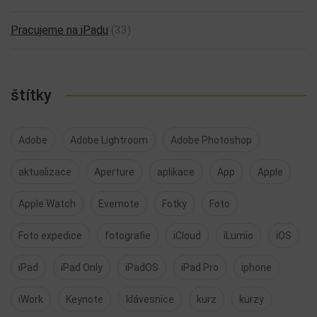
Pracujeme na iPadu
(33)
štítky
Adobe
Adobe Lightroom
Adobe Photoshop
aktualizace
Aperture
aplikace
App
Apple
Apple Watch
Evernote
Fotky
Foto
Foto expedice
fotografie
iCloud
iLumio
iOS
iPad
iPad Only
iPadOS
iPad Pro
iphone
iWork
Keynote
klávesnice
kurz
kurzy