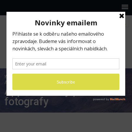
www.ilumio.cz
BLOG
Fotografické expedice
Apple novinky pro fotografy
Apple novinky pro
fotografy