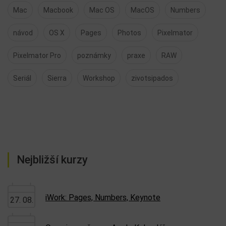
Mac
Macbook
Mac OS
MacOS
Numbers
návod
OS X
Pages
Photos
Pixelmator
Pixelmator Pro
poznámky
praxe
RAW
Seriál
Sierra
Workshop
zivotsipados
Nejbližší kurzy
iWork: Pages, Numbers, Keynote
27. 08.