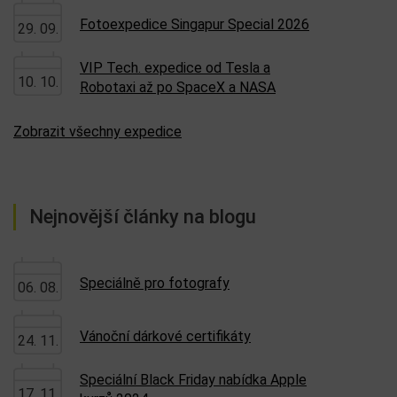
Fotoexpedice Singapur Special 2026
29. 09.
VIP Tech. expedice od Tesla a
10. 10.
Robotaxi až po SpaceX a NASA
Zobrazit všechny expedice
Nejnovější články na blogu
Speciálně pro fotografy
06. 08.
Vánoční dárkové certifikáty
24. 11.
Speciální Black Friday nabídka Apple
17. 11.