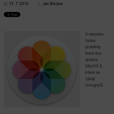
13. 7. 2015
Jan Březina
V minulém
týdnu
proběhly
hned dva
updaty
MacOS X,
které se
týkají
fotografů.