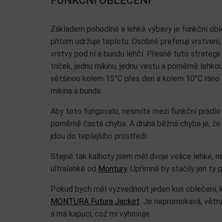
FUNKČNÍ OBLEČENÍ
Základem pohodlné a lehké výbavy je funkční oble
přitom udržuje teplotu. Osobně preferuji vrstvení,
vrstvy pod ní a bundu lehčí. Přesně tuto strategi
triček, jednu mikinu, jednu vestu a poměrně lehk
většinou kolem 15°C přes den a kolem 10°C ráno a
mikina a bunda.
Aby toto fungovalo, nesmíte mezi funkční prádlo př
poměrně častá chyba. A druhá běžná chyba je, že s
jdou do teplejšího prostředí.
Stejně tak kalhoty jsem měl dvoje velice lehké,
ultralehké od
Montury
. Upřímně by stačily jen ty 
Pokud bych měl vyzvednout jeden kus oblečení, k
MONTURA Futura Jacket
. Je nepromokavá, větru
a má kapuci, což mi vyhovuje.