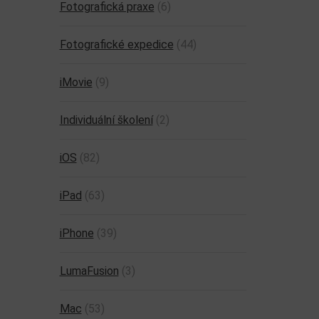
Fotografická praxe
(6)
Fotografické expedice
(44)
iMovie
(9)
Individuální školení
(2)
iOS
(82)
iPad
(63)
iPhone
(39)
LumaFusion
(3)
Mac
(53)