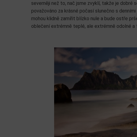
severněji než to, nač jsme zvyklí, takže je dobré 
považováno za krásné počasí slunečno s denními 
mohou klidně zamířit blízko nule a bude ostře pr
oblečení extrémně teplé, ale extrémně odolné a 