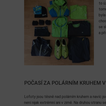
to ú
tomu
byla
chod
se s
a př
POČASÍ ZA POLÁRNÍM KRUHEM V
Lofoty jsou těsně nad polárním kruhem a navíc 
není nijak extrémní ani v zimě. Na druhou stranu 