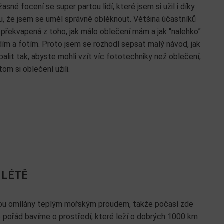
žasné focení se super partou lidí, které jsem si užil i díky
, že jsem se uměl správně obléknout. Většina účastníků
 překvapená z toho, jak málo oblečení mám a jak “nalehko”
ím a fotím. Proto jsem se rozhodl sepsat malý návod, jak
balit tak, abyste mohli vzít víc fototechniky než oblečení,
itom si oblečení užili.
 LÉTĚ
jsou omílány teplým mořským proudem, takže počasí zde
se pořád bavíme o prostředí, které leží o dobrých 1000 km