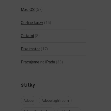
Mac OS
(57)
On-line kurzy
(15)
Ostatní
(8)
Pixelmator
(17)
Pracujeme na iPadu
(33)
štítky
Adobe
Adobe Lightroom