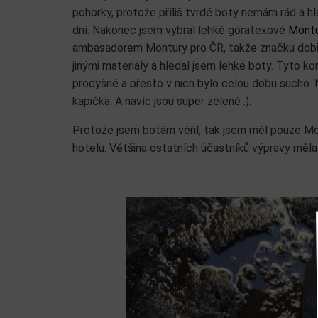
pohorky, protože příliš tvrdé boty nemám rád a hl
dní. Nakonec jsem vybral lehké goratexové
Montu
ambasadorem Montury pro ČR, takže značku dobře 
jinými materiály a hledal jsem lehké boty. Tyto ko
prodyšné a přesto v nich bylo celou dobu sucho. N
kapička. A navíc jsou super zelené :).
Protože jsem botám věřil, tak jsem měl pouze Mo
hotelu. Většina ostatních účastníků výpravy měla 