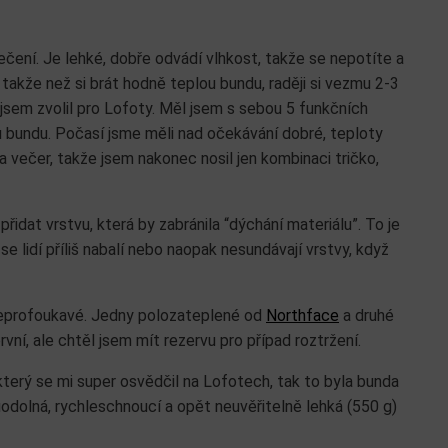
čení. Je lehké, dobře odvádí vlhkost, takže se nepotíte a
 takže než si brát hodně teplou bundu, raději si vezmu 2-3
i jsem zvolil pro Lofoty. Měl jsem s sebou 5 funkčních
ou bundu. Počasí jsme měli nad očekávání dobré, teploty
 večer, takže jsem nakonec nosil jen kombinaci tričko,
idat vrstvu, která by zabránila “dýchání materiálu”. To je
e lidí příliš nabalí nebo naopak nesundávají vrstvy, když
 neprofoukavé. Jedny polozateplené od
Northface
a druhé
první, ale chtěl jsem mít rezervu pro případ roztržení.
terý se mi super osvědčil na Lofotech, tak to byla bunda
odolná, rychleschnoucí a opět neuvěřitelně lehká (550 g)