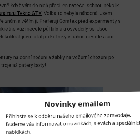
avně když vám do nich přeci jen nateče, schnou několik
ra Yaru Tekno GTX
. Volba to nebyla náhodná. Jsem
znám a věřím jí. Preferuji Goratex před experimenty s
nkrétně váží necelé půl kilo a a osvědčily se. Jsou
ěkolikrát jsem stál po kotníky v bahně či vodě a ani
ntury na denní nošení a žabky na večerní chození po
troje až patery boty!