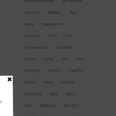
Adobe Photoshop
aktualizace
Aperture
aplikace
App
Apple
Apple Watch
Evernote
Fotky
Foto
Foto expedice
fotografie
iCloud
iLumio
iOS
iPad
iPad Only
iPadOS
iPad Pro
iphone
iWork
Keynote
klávesnice
kurz
kurzy
Mac
Macbook
Mac OS