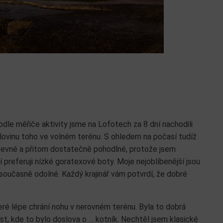
le měřiče aktivity jsme na Lofotech za 8 dní nachodili
polovinu toho ve volném terénu. S ohledem na počasí tudíž
pevné a přitom dostatečně pohodlné, protože jsem
í preferuji nízké goratexové boty. Moje nejoblíbenější jsou
 současně odolné. Každý krajinář vám potvrdí, že dobré
eré lépe chrání nohu v nerovném terénu. Byla to dobrá
st, kde to bylo doslova o … kotník. Nechtěl jsem klasické