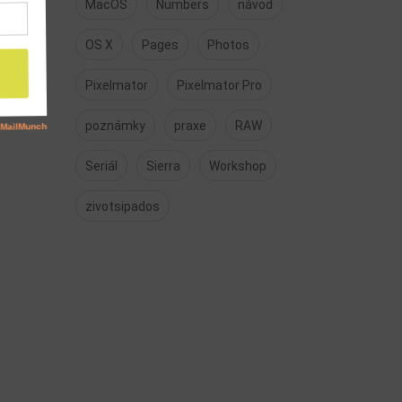
MacOS
Numbers
návod
OS X
Pages
Photos
Pixelmator
Pixelmator Pro
poznámky
praxe
RAW
Seriál
Sierra
Workshop
zivotsipados