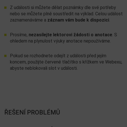
Z události si můžete dělat poznámky dle své potřeby
nebo se můžete plně soustředit na výklad. Celou událost
zaznamenáváme a
záznam vám bude k dispozici
.
Prosíme,
nezasílejte lektorovi žádosti o anotace
. S
ohledem na plynulost výuky anotace nepoužíváme.
Pokud se rozhodnete odejít z události před jejím
koncem, použijte červené tlačítko s křížkem ve Webexu,
abyste neblokovali slot v události.
ŘEŠENÍ PROBLÉMŮ