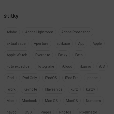
štítky
Adobe
Adobe Lightroom
Adobe Photoshop
aktualizace
Aperture
aplikace
App
Apple
Apple Watch
Evernote
Fotky
Foto
Foto expedice
fotografie
iCloud
iLumio
iOS
iPad
iPad Only
iPadOS
iPad Pro
iphone
iWork
Keynote
klávesnice
kurz
kurzy
Mac
Macbook
Mac OS
MacOS
Numbers
návod
OS X
Pages
Photos
Pixelmator