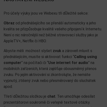
Pro účely výuky jsou ve Webexu tři důležité sekce:
Obraz
od přednášejícího se přenáší automaticky a jeho
kvalita se přizpůsobuje kvalitě vašeho připojení k Internetu.
Není o nic náročnější než běžné stravovací služby jako je
AppleTV+, Netflix či HBO.
Abyste měli
možnost slyšet
zvuk
a zároveň mluvit s
přednášejícím, musíte si aktivovat funkci “
Calling using
computer
” na počítači či “
Use internet for audio
” na
mobilních zařízeních, která zajišťuje obousměrný přenos
zvuku. Po jejím aktivování si zkontrolujte, že nemáte
vypnutý, ztišený zvuk nebo přesměrovaný do sluchátek
apod.
Třetí důležitou složkou je
chat
. Ten umožňuje odesílat
prezentátorovi soukromě či veřejně textové otázky.