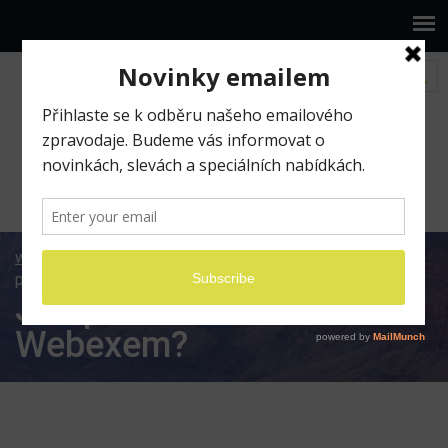
www.ilumio.cz
BLOG
On-line kurzy
Jak
pracovat s Webexem?
Jak pracovat s
Webexem?