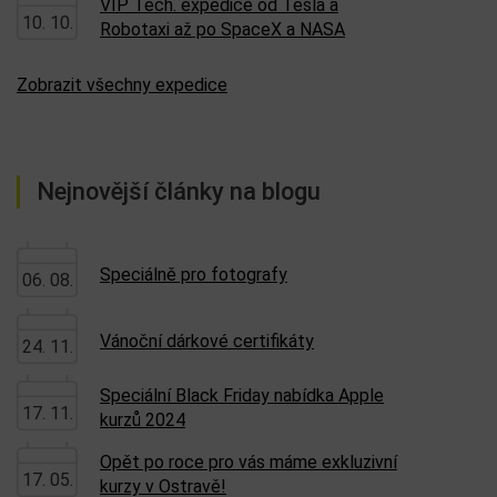
VIP Tech. expedice od Tesla a
10. 10.
Robotaxi až po SpaceX a NASA
Zobrazit všechny expedice
Nejnovější články na blogu
Speciálně pro fotografy
06. 08.
Vánoční dárkové certifikáty
24. 11.
Speciální Black Friday nabídka Apple
17. 11.
kurzů 2024
Opět po roce pro vás máme exkluzivní
17. 05.
kurzy v Ostravě!