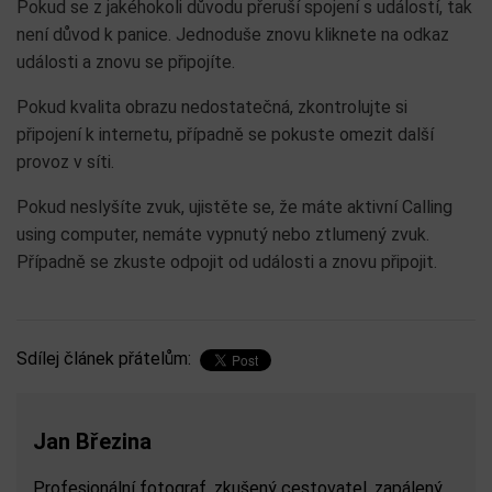
Pokud se z jakéhokoli důvodu přeruší spojení s událostí, tak
není důvod k panice. Jednoduše znovu kliknete na odkaz
události a znovu se připojíte.
Pokud kvalita obrazu nedostatečná, zkontrolujte si
připojení k internetu, případně se pokuste omezit další
provoz v síti.
Pokud neslyšíte zvuk, ujistěte se, že máte aktivní Calling
using computer, nemáte vypnutý nebo ztlumený zvuk.
Případně se zkuste odpojit od události a znovu připojit.
Sdílej článek přátelům:
Jan Březina
Profesionální fotograf, zkušený cestovatel, zapálený