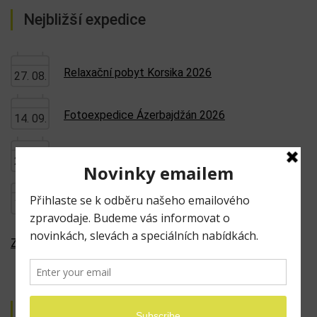
Nejbližší expedice
Relaxační pobyt Korsika 2026
27. 08.
Fotoexpedice Ázerbajdžán 2026
14. 09.
Fotoexpedice Singapur Special 2026
29. 09.
VIP Tech. expedice od Tesla a
10. 10.
Robotaxi až po SpaceX a NASA
Zobrazit všechny expedice
Nejnovější články na blogu