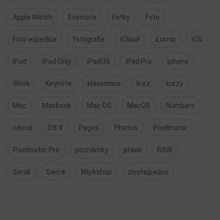
Apple Watch
Evernote
Fotky
Foto
Foto expedice
fotografie
iCloud
iLumio
iOS
iPad
iPad Only
iPadOS
iPad Pro
iphone
iWork
Keynote
klávesnice
kurz
kurzy
Mac
Macbook
Mac OS
MacOS
Numbers
návod
OS X
Pages
Photos
Pixelmator
Pixelmator Pro
poznámky
praxe
RAW
Seriál
Sierra
Workshop
zivotsipados