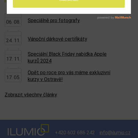
Speciálně pro fotografy
06. 08.
Vánoční dárkové certifikáty
24. 11.
Speciální Black Friday nabídka Apple
17. 11.
kurzů 2024
Opět po roce pro vás máme exkluzivní
17. 05.
kurzy v Ostravě!
Zobrazit všechny články
+420 602 686 242
info@ilumio.cz