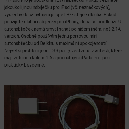
K iPadu Pro je dodávána 12W nabíječka. Pokud vezmete
jakoukoli jinou nabíječku pro iPad (vč. neznačkových),
výsledná doba nabíjení je opět +/- stejně dlouhá. Pokud
použijete slabší nabíječky pro iPhony, doba se prodlouží. U
autonabíječek nemá smysl sahat po ničem jiném, než 2,1A
verzích. Osobně používám jednu portovou mini
autonabíječku od Belkinu s maximální spokojeností.
Největší problém jsou USB porty vestvěné v autech, které
mají většinou kolem 1 A a pro nabíjení iPadu Pro jsou
prakticky bezcenné.