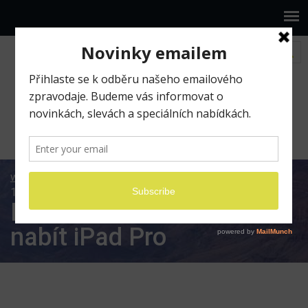
www.ilumio.cz
BLOG
Pracujeme na iPadu
Den
15 – Jak dlouho trvá nabít iPad Pro
Den 15 – Jak dlouho trvá
nabít iPad Pro