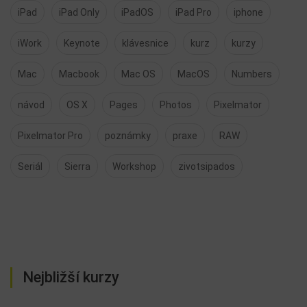
iPad
iPad Only
iPadOS
iPad Pro
iphone
iWork
Keynote
klávesnice
kurz
kurzy
Mac
Macbook
Mac OS
MacOS
Numbers
návod
OS X
Pages
Photos
Pixelmator
Pixelmator Pro
poznámky
praxe
RAW
Seriál
Sierra
Workshop
zivotsipados
Nejbližší kurzy