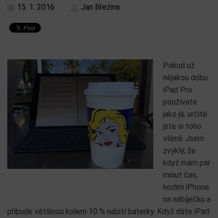
15. 1. 2016
Jan Březina
Pokud už
nějakou dobu
iPad Pro
používáte
jako já, určitě
jste si toho
všimli. Jsem
zvyklý, že
když mám pár
minut čas,
hodím iPhone
na nabíječku a
přibude většinou kolem 10 % nabití baterky. Když dáte iPad