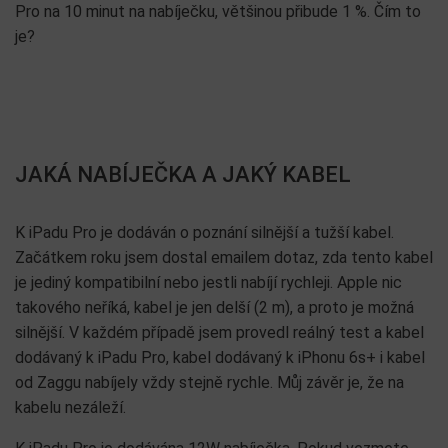
Pro na 10 minut na nabíječku, většinou přibude 1 %. Čím to
je?
JAKÁ NABÍJEČKA A JAKÝ KABEL
K iPadu Pro je dodáván o poznání silnější a tužší kabel.
Začátkem roku jsem dostal emailem dotaz, zda tento kabel
je jediný kompatibilní nebo jestli nabíjí rychleji. Apple nic
takového neříká, kabel je jen delší (2 m), a proto je možná
silnější. V každém případě jsem provedl reálný test a kabel
dodávaný k iPadu Pro, kabel dodávaný k iPhonu 6s+ i kabel
od Zaggu nabíjely vždy stejně rychle. Můj závěr je, že na
kabelu nezáleží.