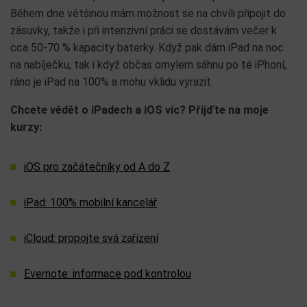
Během dne většinou mám možnost se na chvíli připojit do
zásuvky, takže i při intenzivní práci se dostávám večer k
cca 50-70 % kapacity baterky. Když pak dám iPad na noc
na nabíječku, tak i když občas omylem sáhnu po té iPhoní,
ráno je iPad na 100% a mohu vklidu vyrazit.
Chcete vědět o iPadech a iOS víc? Přijďte na moje
kurzy:
iOS pro začátečníky od A do Z
iPad: 100% mobilní kancelář
iCloud: propojte svá zařízení
Evernote: informace pod kontrolou