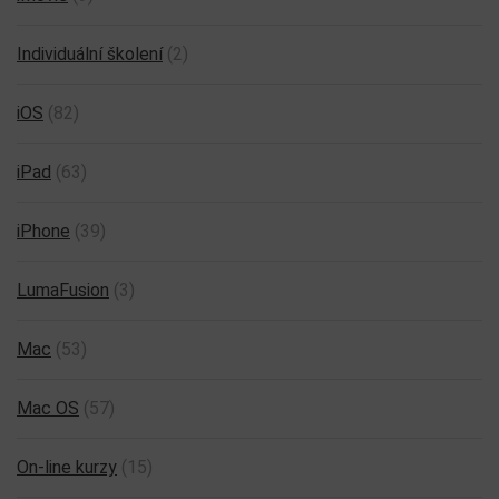
Individuální školení
(2)
iOS
(82)
iPad
(63)
iPhone
(39)
LumaFusion
(3)
Mac
(53)
Mac OS
(57)
On-line kurzy
(15)